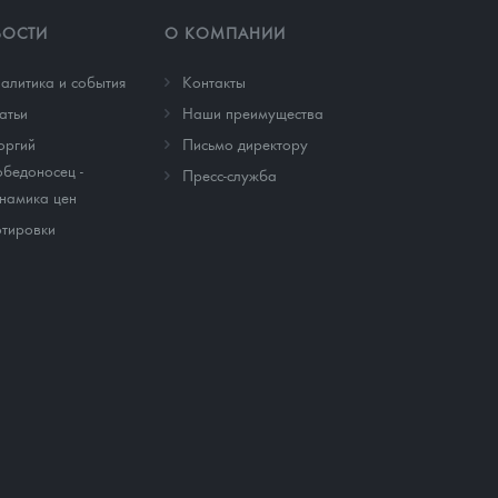
ВОСТИ
О КОМПАНИИ
алитика и события
Контакты
атьи
Наши преимущества
оргий
Письмо директору
бедоносец -
Пресс-служба
намика цен
тировки