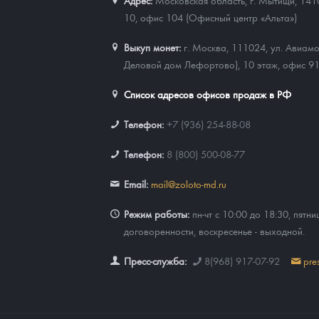
Адрес:
Московская область, г. Мытищи, 141
10, офис 104 (Офисный центр «Альта»)
Выкуп монет:
г. Москва, 111024, ул. Авиамо
Деловой дом Лефортово), 10 этаж, офис 9
Список адресов офисов продаж в РФ
Телефон:
+7 (936) 254-88-08
Телефон:
8 (800) 500-08-77
Email:
mail@zoloto-md.ru
Режим работы:
пн-чт с 10:00 до 18:30, пятни
договоренности, воскресенье - выходной.
Пресс-служба:
8(968) 917-07-92
pre