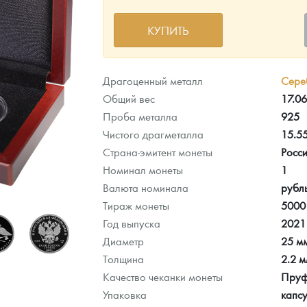
КУПИТЬ
ра, платины на 2026 год
Драгоценный металл
Сере
Общий вес
17.06
Проба металла
925
Чистого драгметалла
15.5
Страна-эмитент монеты
Росс
Номинал монеты
1
Валюта номинала
рубл
Тираж монеты
5000
Год выпуска
2021
Диаметр
25 м
данных
Толщина
2.2 
Качество чеканки монеты
Пру
Упаковка
капсу