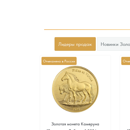
Лидеры продаж
Новинки Золо
Отчеканено в России
Отче
а Острова Св.
Золотая монета Камеруна