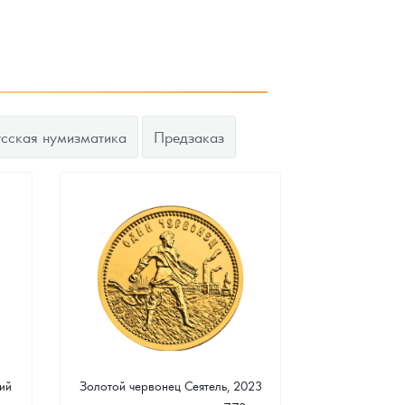
усская нумизматика
Предзаказ
ий
Золотой червонец Сеятель, 2023
Золотая 