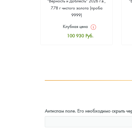
рс" 2024 г.в.,
"Верность и Доблесть" 2026 г.в.,
"
еребра (проба
7.78 г чистого золота (проба
9999)
цена
Клубная цена
8
Руб.
100 930
Руб.
ная цена
Стандартная цена
3
Руб.
101 860
Руб.
ыкупа
Цена выкупа
оните
93 023
Руб.
Антиспам поле. Его необходимо скрыть чер