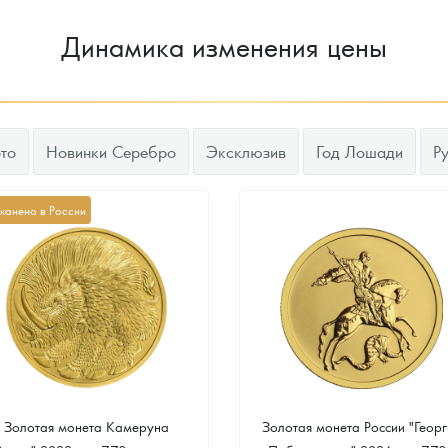
Динамика изменения цены
то
Новинки Серебро
Эксклюзив
Год Лошади
Р
канено в России
Золотая монета Камеруна
Золотая монета России "Георг