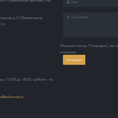
009
,
Олимпийский проспект, стр.
торная, д.12 (бизнес-центр
11А
Нажимая кнопку "Отправить", вы 
компании.
Отправить
ца с 10:00 до 18:00, суббота - по
ss@zoloto-md.ru