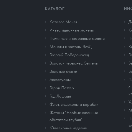
КАТАЛОГ
ИН
Каталог Монет
Д
Инвестиционные монеты
К
Памятные и старинные монеты
П
Монеты и жетоны ЗМД
К
Георгий Победоносец
Г
Золотой червонец Сеятель
В
Золотые слитки
В
Аксессуары
П
с
Гарри Поттер
и
Год Лошади
У
Флот: ледоколы и корабли
М
Жетоны "Необыкновенные
П
обитатели глубин"
к
Ювелирные изделия