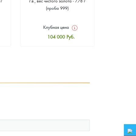
 г
г.в., вес чистого золота - 7.78 г
"Филармонике
(проба 999)
г чистого зо
Клубная цена
Клуб
104 000
Руб.
10
Стандартная цена
Стан
104 465
Руб.
10
Цена выкупа
Ц
93 953
Руб.
9