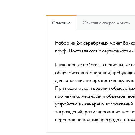
Наборы подарочных и коллекционных монет
Описание
Описание аверса монеты
Монеты и жетоны из недрагоценных металлов
Книги по нумизматике
Набор из 2-х серебряных монет Банка
пруф. Поставляются с сертификатами 
Инженерные войска – специальные во
общевойсковых операций, требующих 
для нанесения потерь противнику пу
При подготовке и ведении общевойс
противника, местности и объектов; 
устройство инженерных заграждений,
заграждений; разминирование местнос
переправ на водных преградах, в том 