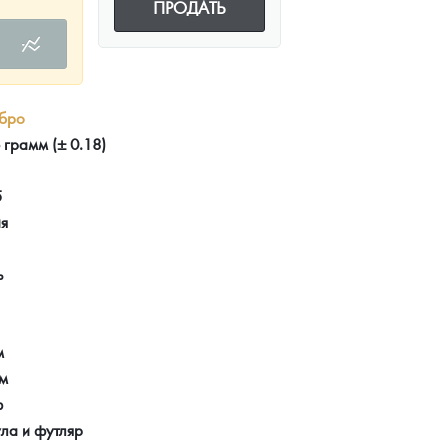
ПРОДАТЬ
бро
 грамм (± 0.18)
5
ия
ь
м
мм
ф
ла и футляр