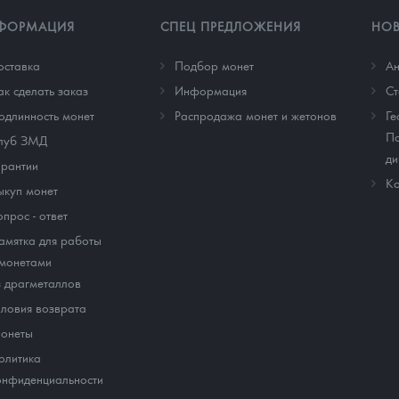
ФОРМАЦИЯ
СПЕЦ ПРЕДЛОЖЕНИЯ
НО
оставка
Подбор монет
Ан
ак сделать заказ
Информация
Cт
одлинность монет
Распродажа монет и жетонов
Ге
По
луб ЗМД
ди
арантии
Ко
ыкуп монет
опрос - ответ
амятка для работы
 монетами
з драгметаллов
словия возврата
онеты
олитика
онфиденциальности