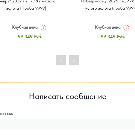
Вепрь" 2022 г.в., 7.78 г чистого
Победоносец" 2026 г.в., 7.78
золота (Проба 9999)
чистого золота (проба 999)
Клубная цена
Клубная цена
99 349
Руб.
99 349
Руб.
Стандартная цена
Стандартная цена
99 814
Руб.
99 814
Руб.
Цена выкупа
Цена выкупа
93 023
Руб.
93 953
Руб.
Написать сообщение
ез css