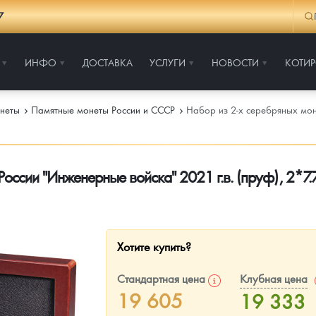
7
ИНФО
ДОСТАВКА
УСЛУГИ
НОВОСТИ
КОТИ
неты
Памятные монеты России и СССР
Набор из 2-х серебряных мон
оссии "Инженерные войска" 2021 г.в. (пруф), 2*7.
Хотите купить?
Стандартная цена
Клубная цена
19 605
19 333