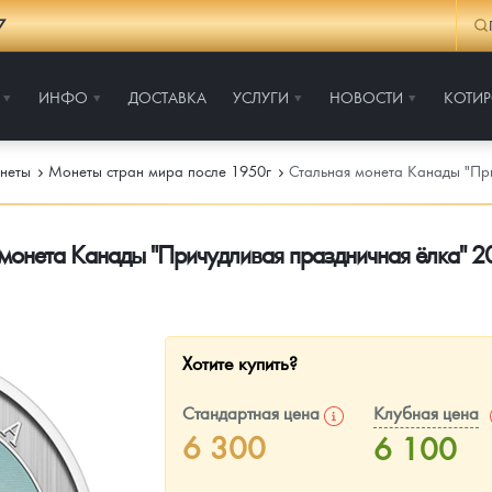
7
ИНФО
ДОСТАВКА
УСЛУГИ
НОВОСТИ
КОТИ
неты
Монеты стран мира после 1950г
Стальная монета Канады "При
монета Канады "Причудливая праздничная ёлка" 202
Хотите купить?
Стандартная цена
Клубная цена
6 300
6 100