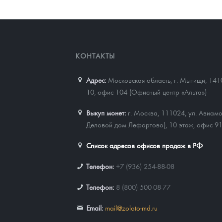
КОНТАКТЫ
Адрес:
Московская область, г. Мытищи, 141
10, офис 104 (Офисный центр «Альта»)
Выкуп монет:
г. Москва, 111024, ул. Авиамо
Деловой дом Лефортово), 10 этаж, офис 9
Список адресов офисов продаж в РФ
Телефон:
+7 (936) 254-88-08
Телефон:
8 (800) 500-08-77
Email:
mail@zoloto-md.ru