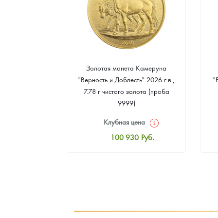
а Острова Св.
Золотая монета Камеруна
рс" 2024 г.в.,
"Верность и Доблесть" 2026 г.в.,
"
еребра (проба
7.78 г чистого золота (проба
9999)
цена
Клубная цена
8
Руб.
100 930
Руб.
ная цена
Стандартная цена
3
Руб.
101 860
Руб.
ыкупа
Цена выкупа
оните
93 023
Руб.