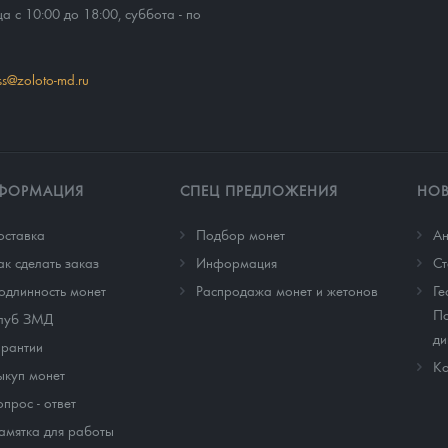
ца с 10:00 до 18:00, суббота - по
ss@zoloto-md.ru
ФОРМАЦИЯ
СПЕЦ ПРЕДЛОЖЕНИЯ
НО
оставка
Подбор монет
Ан
ак сделать заказ
Информация
Cт
одлинность монет
Распродажа монет и жетонов
Ге
По
луб ЗМД
ди
арантии
Ко
ыкуп монет
опрос - ответ
амятка для работы