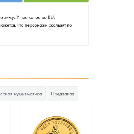
 зиму. У нее качество BU,
кажется, что персонажи скользят по
усская нумизматика
Предзаказ