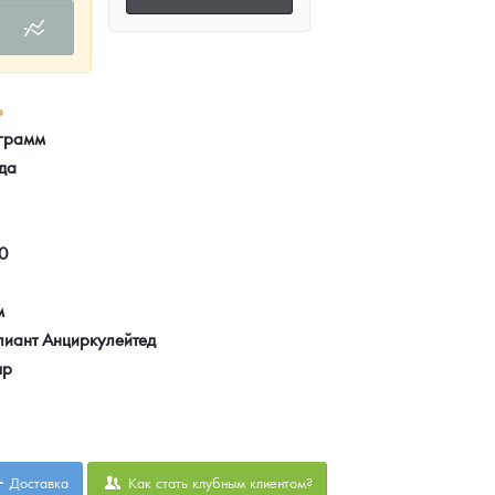
ь
 грамм
да
0
м
лиант Анциркулейтед
яр
Доставка
Как стать клубным клиентом?