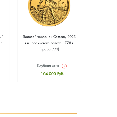
ий
Золотой червонец Сеятель, 2023
Золотая 
 г
г.в., вес чистого золота - 7.78 г
"Филармонике
(проба 999)
г чистого зо
Клубная цена
Клуб
104 000
Руб.
10
Стандартная цена
Стан
104 465
Руб.
10
Цена выкупа
Ц
93 953
Руб.
9