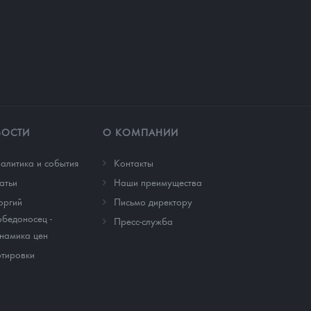
ВОСТИ
О КОМПАНИИ
алитика и события
Контакты
атьи
Наши преимущества
оргий
Письмо директору
бедоносец -
Пресс-служба
намика цен
тировки