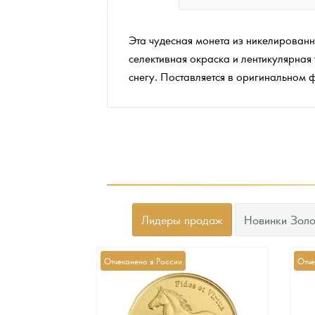
Наборы подарочных и коллекционных монет
Эта чудесная монета из никелированн
Монеты и жетоны из недрагоценных металлов
селективная окраска и лентикулярная 
снегу. Поставляется в оригинальном 
Книги по нумизматике
Лидеры продаж
Новинки Золо
Отчеканено в России
Отче