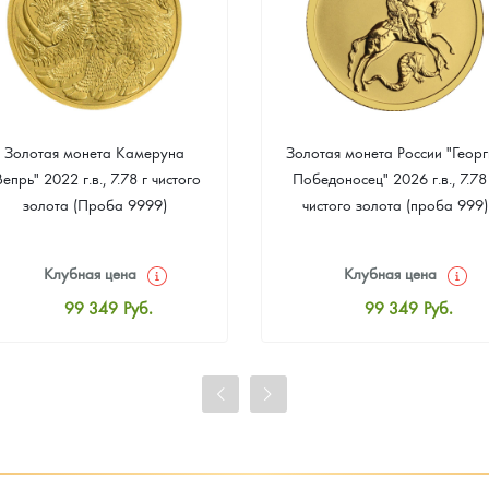
Золотая монета Камеруна
Золотая монета России "Георг
Вепрь" 2022 г.в., 7.78 г чистого
Победоносец" 2026 г.в., 7.78
золота (Проба 9999)
чистого золота (проба 999)
Клубная цена
Клубная цена
99 349
Руб.
99 349
Руб.
Стандартная цена
Стандартная цена
99 814
Руб.
99 814
Руб.
Цена выкупа
Цена выкупа
93 023
Руб.
93 953
Руб.