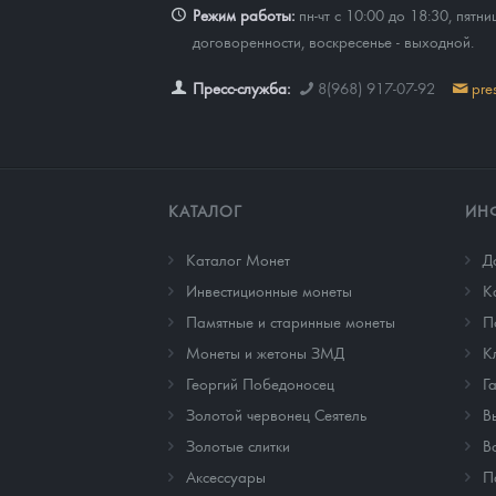
Режим работы:
пн-чт с 10:00 до 18:30, пятни
договоренности, воскресенье - выходной.
Пресс-служба:
8(968) 917-07-92
pre
КАТАЛОГ
ИН
Каталог Монет
Д
Инвестиционные монеты
К
Памятные и старинные монеты
П
Монеты и жетоны ЗМД
К
Георгий Победоносец
Г
Золотой червонец Сеятель
В
Золотые слитки
В
Аксессуары
П