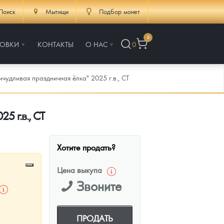
Поиск
Мытищи
Подбор монет
0
РОВКИ
КОНТАКТЫ
О НАС
0
чудливая праздничная ёлка" 2025 г.в., СТ
5 г.в., СТ
Хотите продать?
Цена выкупа
Звоните
ПРОДАТЬ