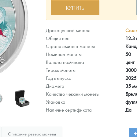
КУПИТЬ
ра, платины на 2026 год
Драгоценный металл
Стал
Общий вес
12.3
Страна-эмитент монеты
Кана
Номинал монеты
50
Валюта номинала
цент
Тираж монеты
3000
Год выпуска
2025
Диаметр
35 м
Качество чеканки монеты
Брил
Упаковка
футл
данных
Наличие сертификата
Да
Описание реверс монеты