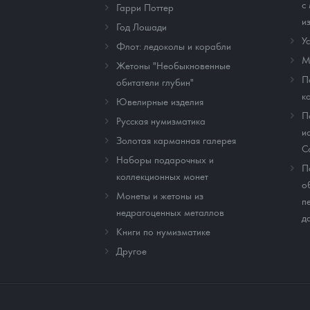
с
Гарри Поттер
и
Год Лошади
У
Флот: ледоколы и корабли
М
Жетоны "Необыкновенные
П
обитатели глубин"
к
Ювелирные изделия
П
Русская нумизматика
и
Золотая карманная галерея
C
Наборы подарочных и
П
коллекционных монет
о
Монеты и жетоны из
п
недрагоценных металлов
д
Книги по нумизматике
Другое