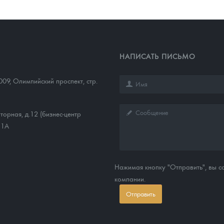
НАПИСАТЬ ПИСЬМО
009
,
Олимпийский проспект, стр.
торная, д.12 (бизнес-центр
11А
Нажимая кнопку "Отправить", вы 
компании.
Отправить