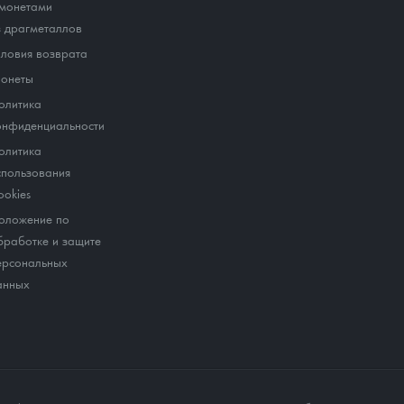
 монетами
з драгметаллов
словия возврата
онеты
олитика
онфиденциальности
олитика
спользования
ookies
оложение по
бработке и защите
ерсональных
анных