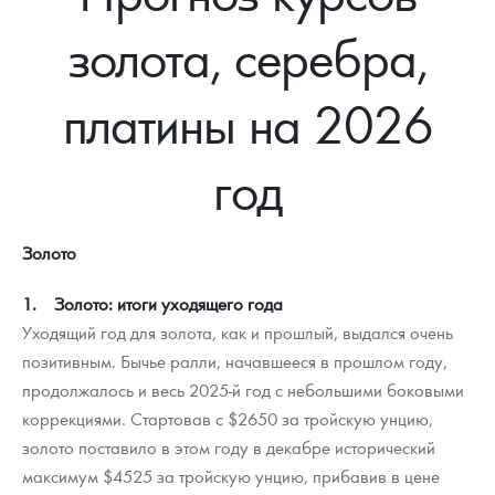
Новости
Монеты и жетоны ЗМД
Клуб ЗМД
Подбор монет
Иностранные
Памятные монеты России и СССР
золота, серебра,
Котировки
Георгий Победоносец
Гарантии
Информация
Аналитика и события
Монеты стран мира после 1950г
Монеты Царской России
платины на 2026
Контакты
Золотой червонец Сеятель
Выкуп монет
Распродажа монет и жетонов
Cтатьи
Курс золота и серебра
Итоги 2025 года. Прогноз курсов золота, серебра, платины на
2026 год
О нас
Золотые слитки
Вопрос - ответ
Георгий Победоносец - динамика цен
Лом выкуп
Выкуп серебряных монет
год
Аксессуары
Памятка для работы с монетами из драгметаллов
Скупка слитков
Наши преимущества
Золото
Гарри Поттер
Условия возврата
Письмо директору
1. Золото: итоги уходящего года
Год Лошади
Монеты
Пресс-служба
Уходящий год для золота, как и прошлый, выдался очень
Флот: ледоколы и корабли
Политика конфиденциальности
позитивным. Бычье ралли, начавшееся в прошлом году,
продолжалось и весь 2025-й год с небольшими боковыми
Жетоны "Необыкновенные обитатели глубин"
Политика использования Cookies
коррекциями. Стартовав с $2650 за тройскую унцию,
золото поставило в этом году в декабре исторический
Ювелирные изделия
Положение по обработке и защите персональных данных
максимум $4525 за тройскую унцию, прибавив в цене