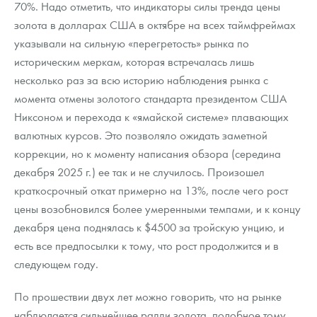
70%. Надо отметить, что индикаторы силы тренда цены
Русская нумизматика
золота в долларах США в октябре на всех таймфреймах
Золотая карманная галерея
указывали на сильную «перегретость» рынка по
историческим меркам, которая встречалась лишь
Наборы подарочных и коллекционных монет
несколько раз за всю историю наблюдения рынка с
момента отмены золотого стандарта президентом США
Монеты и жетоны из недрагоценных металлов
Никсоном и перехода к «ямайской системе» плавающих
Книги по нумизматике
валютных курсов. Это позволяло ожидать заметной
коррекции, но к моменту написания обзора (середина
декабря 2025 г.) ее так и не случилось. Произошел
краткосрочный откат примерно на 13%, после чего рост
цены возобновился более умеренными темпами, и к концу
декабря цена поднялась к $4500 за тройскую унцию, и
есть все предпосылки к тому, что рост продолжится и в
следующем году.
По прошествии двух лет можно говорить, что на рынке
наблюдается сильнейшее ралли золота, подобное тому,