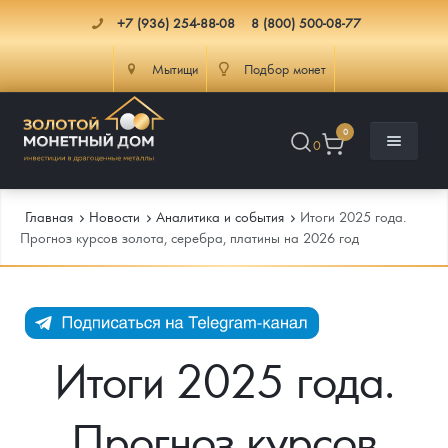
+7 (936) 254-88-08
8 (800) 500-08-77
Мытищи
Подбор монет
0
0
Главная
Новости
Аналитика и события
Итоги 2025 года.
Прогноз курсов золота, серебра, платины на 2026 год
Каталог
Инфо
Каталог Монет
Итоги 2025 года.
Доставка
Инвестиционные монеты
Как сделать заказ
Прогноз курсов
Услуги
Памятные и старинные монеты
Подлинность монет
Монеты Россия и СССР