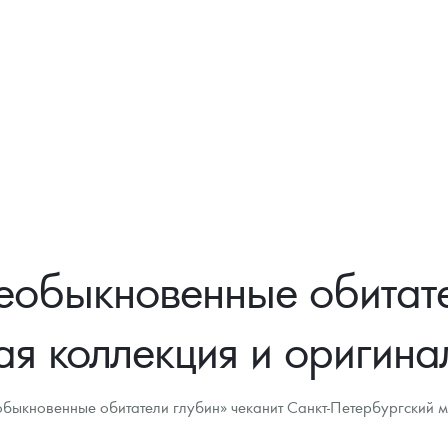
Цена выкупа
Звоните
обыкновенные обитате
ая коллекция и оригина
ыкновенные обитатели глубин» чеканит Санкт-Петербургский м