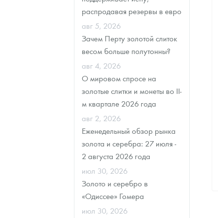
распродавая резервы в евро
Наборы подарочных и коллекционных монет
авг 5, 2026
Зачем Перту золотой слиток
Монеты и жетоны из недрагоценных металлов
весом больше полутонны?
Книги по нумизматике
авг 4, 2026
О мировом спросе на
золотые слитки и монеты во II-
м квартале 2026 года
авг 2, 2026
Еженедельный обзор рынка
золота и серебра: 27 июля -
2 августа 2026 года
июл 30, 2026
Золото и серебро в
«Одиссее» Гомера
июл 30, 2026