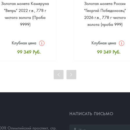
Золотая монета Камеруна
Золотая монета России
"Вепрь" 2022 г.в., 7.78 г
"Георгий Победоносец"
чистого золота (Проба
2026 г.в., 7.78 г чистого
9999)
золота (проба 999)
Клубная цена
Клубная цена
99 349
Руб.
99 349
Руб.
Стандартная цена
Стандартная цена
99 814
Руб.
99 814
Руб.
Цена выкупа
Цена выкупа
93 023
Руб.
93 953
Руб.
НАПИСАТЬ ПИСЬМО
009
,
Олимпийский проспект, стр.