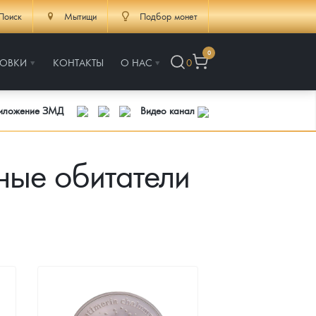
Поиск
Мытищи
Подбор монет
0
РОВКИ
КОНТАКТЫ
О НАС
0
риложение ЗМД
Видео канал
ые обитатели