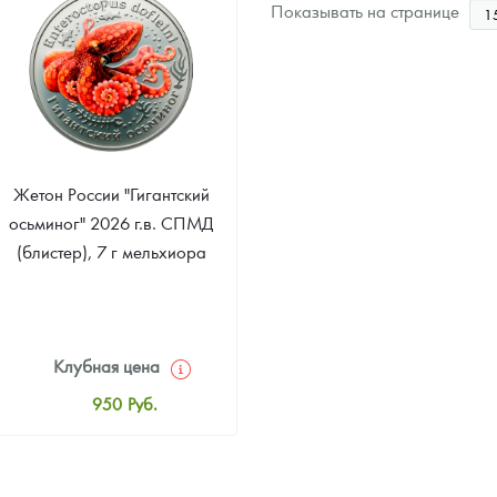
Звоните
Показывать на странице
Звоните
Жетон России "Гигантский
осьминог" 2026 г.в. СПМД
(блистер), 7 г мельхиора
Клубная цена
950
Руб.
Стандартная цена
1 000
Руб.