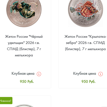
ра, платины на 2026 год
Жетон России "Чёрный
Жетон России "Крылатка-
удильщик" 2026 г.в.
зебра" 2026 г.в. СПМД
СПМД (блистер), 7 г
(блистер), 7 г мельхиора
мельхиора
Клубная цена
Клубная цена
950
Руб.
950
Руб.
данных
Стандартная цена
Стандартная цена
1 000
Руб.
1 000
Руб.
Новинка!
Цена выкупа
Цена выкупа