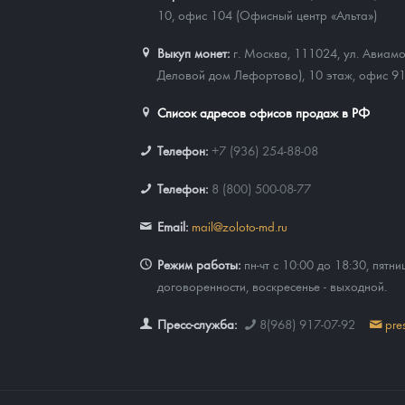
10, офис 104 (Офисный центр «Альта»)
Выкуп монет:
г. Москва, 111024, ул. Авиамо
Деловой дом Лефортово), 10 этаж, офис 9
Список адресов офисов продаж в РФ
Телефон:
+7 (936) 254-88-08
Телефон:
8 (800) 500-08-77
Email:
mail@zoloto-md.ru
Режим работы:
пн-чт с 10:00 до 18:30, пятни
договоренности, воскресенье - выходной.
Пресс-служба:
8(968) 917-07-92
pre