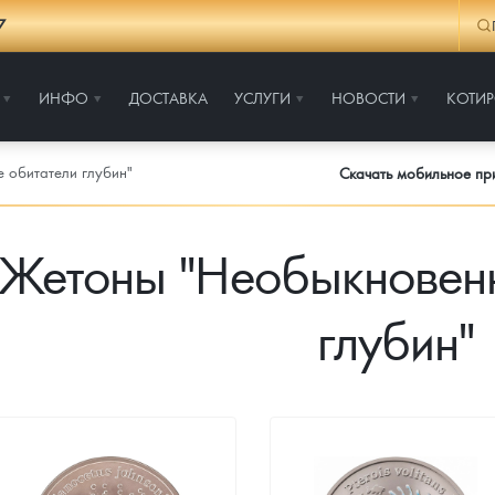
7
ИНФО
ДОСТАВКА
УСЛУГИ
НОВОСТИ
КОТИ
 обитатели глубин"
Скачать мобильное п
Жетоны "Необыкновенн
глубин"