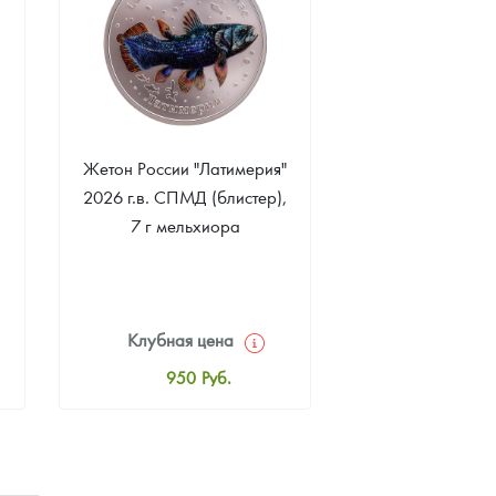
Жетон России "Латимерия"
2026 г.в. СПМД (блистер),
7 г мельхиора
Клубная цена
950
Руб.
Стандартная цена
1 000
Руб.
Цена выкупа