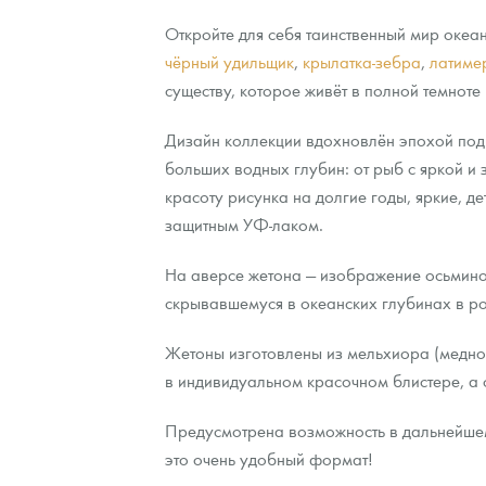
Откройте для себя таинственный мир океа
чёрный удильщик
,
крылатка-зебра
,
латиме
существу, которое живёт в полной темнот
Дизайн коллекции вдохновлён эпохой под
больших водных глубин: от рыб с яркой и
красоту рисунка на долгие годы, яркие, 
защитным УФ-лаком.
На аверсе жетона — изображение осьминог
скрывавшемуся в океанских глубинах в 
Жетоны изготовлены из мельхиора (медно-
в индивидуальном красочном блистере, а 
Предусмотрена возможность в дальнейшем
это очень удобный формат!