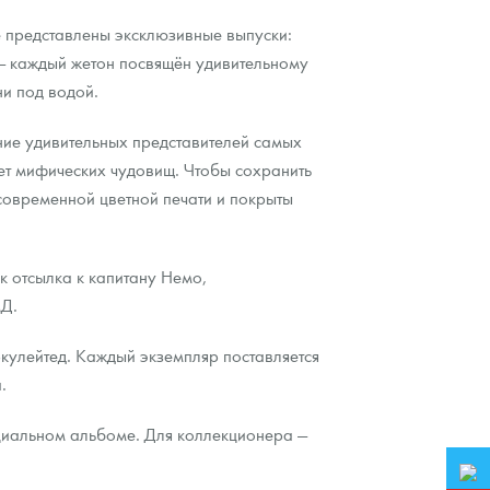
е представлены эксклюзивные выпуски:
 — каждый жетон посвящён удивительному
ни под водой.
ие удивительных представителей самых
ет мифических чудовищ. Чтобы сохранить
современной цветной печати и покрыты
к отсылка к капитану Немо,
МД.
ркулейтед. Каждый экземпляр поставляется
.
циальном альбоме. Для коллекционера —