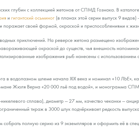
нских глубин с коллекцией жетонов от СПМД Гознака. В каталог
рия
и
гигантский осьминог
(в планах этой серии выпуск 9 видов)
е и поражает своей формой, окраской и приспособлениями к жиз
водных приключений. На реверсе жетона размещено изображен
 завораживающей окраской до существ, чья внешность напомина
детализированные изображения рыб нанесены с использованием 
а в водолазном шлеме начала XIX века и номинал «10 ЛЬЕ», ка
романе Жюля Верна «20 000 льё под водой», и монограмма СП
никелевого сплава), диаметр — 27 мм, качество чеканки — анци
ограниченный тираж в 3000 штук подчёркивает редкость выпуска
 собрать полную серию из 9 экземпляров и оформить её в спе