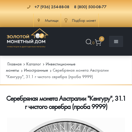
+7 (936) 254-88-08
8 (800) 500-08-77
Мытищи
Подбор монет
0
0
Главная
Каталог
Инвестиционные
монеты
Иностранные
Серебряная монета Австралии
"Кенгуру", 31.1 г чистого серебра (проба 9999)
Каталог
Серебряная монета Австралии "Кенгуру", 31.1
Инфо
Каталог Монет
г чистого серебра (проба 9999)
Доставка
Инвестиционные монеты
Как сделать заказ
Услуги
Памятные и старинные монеты
Подлинность монет
Монеты Россия и СССР