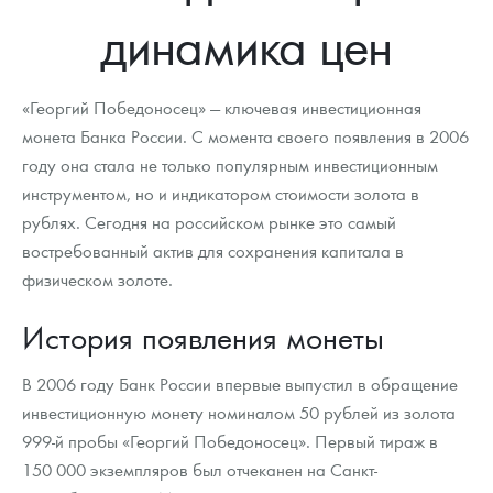
Новости
Монеты и жетоны ЗМД
Клуб ЗМД
Подбор монет
Иностранные
Памятные монеты России и СССР
динамика цен
Котировки
Георгий Победоносец
Гарантии
Информация
Аналитика и события
Монеты стран мира после 1950г
Монеты Царской России
«Георгий Победоносец» — ключевая инвестиционная
Контакты
Золотой червонец Сеятель
Выкуп монет
Распродажа монет и жетонов
Cтатьи
Курс золота и серебра
Итоги 2025 года. Прогноз курсов золота, серебра, платины на
2026 год
монета Банка России. С момента своего появления в 2006
году она стала не только популярным инвестиционным
О нас
Золотые слитки
Вопрос - ответ
Георгий Победоносец - динамика цен
Лом выкуп
Выкуп серебряных монет
инструментом, но и индикатором стоимости золота в
Аксессуары
Памятка для работы с монетами из драгметаллов
Скупка слитков
Наши преимущества
рублях. Сегодня на российском рынке это самый
востребованный актив для сохранения капитала в
Гарри Поттер
Условия возврата
Письмо директору
физическом золоте.
Год Лошади
Монеты
Пресс-служба
История появления монеты
Флот: ледоколы и корабли
Политика конфиденциальности
В 2006 году Банк России впервые выпустил в обращение
Жетоны "Необыкновенные обитатели глубин"
Политика использования Cookies
инвестиционную монету номиналом 50 рублей из золота
999-й пробы «Георгий Победоносец». Первый тираж в
Ювелирные изделия
Положение по обработке и защите персональных данных
150 000 экземпляров был отчеканен на Санкт-