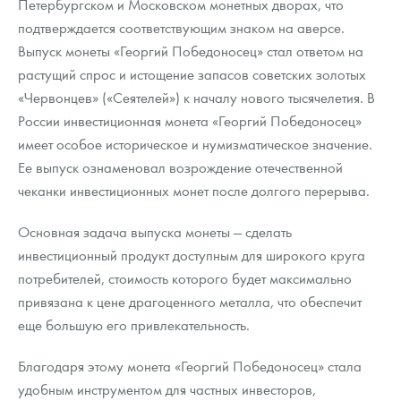
Петербургском и Московском монетных дворах, что
Русская нумизматика
подтверждается соответствующим знаком на аверсе.
Золотая карманная галерея
Выпуск монеты «Георгий Победоносец» стал ответом на
растущий спрос и истощение запасов советских золотых
Наборы подарочных и коллекционных монет
«Червонцев» («Сеятелей») к началу нового тысячелетия. В
России инвестиционная монета «Георгий Победоносец»
Монеты и жетоны из недрагоценных металлов
имеет особое историческое и нумизматическое значение.
Книги по нумизматике
Ее выпуск ознаменовал возрождение отечественной
чеканки инвестиционных монет после долгого перерыва.
Основная задача выпуска монеты — сделать
инвестиционный продукт доступным для широкого круга
потребителей, стоимость которого будет максимально
привязана к цене драгоценного металла, что обеспечит
еще большую его привлекательность.
Благодаря этому монета «Георгий Победоносец» стала
удобным инструментом для частных инвесторов,