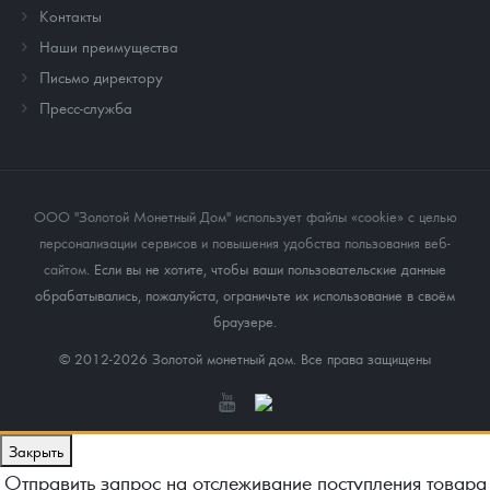
Контакты
Наши преимущества
Письмо директору
Пресс-служба
ООО "Золотой Монетный Дом" использует файлы «cookie» с целью
персонализации сервисов и повышения удобства пользования веб-
сайтом
. Если вы не хотите, чтобы ваши пользовательские данные
обрабатывались, пожалуйста, ограничьте их использование в своём
браузере.
© 2012-2026 Золотой монетный дом. Все права защищены
Закрыть
Отправить запрос на отслеживание поступления товара