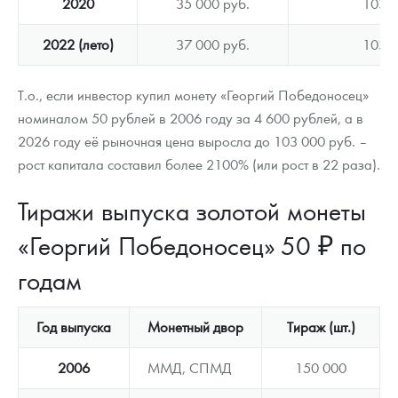
2020
35 000 руб.
103 0
2022 (лето)
37 000 руб.
103 0
Т.о., если инвестор купил монету «Георгий Победоносец»
номиналом 50 рублей в 2006 году за 4 600 рублей, а в
2026 году её рыночная цена выросла до 103 000 руб. –
рост капитала составил более 2100% (или рост в 22 раза).
Тиражи выпуска золотой монеты
«Георгий Победоносец» 50 ₽ по
годам
Год выпуска
Монетный двор
Тираж (шт.)
2006
ММД, СПМД
150 000