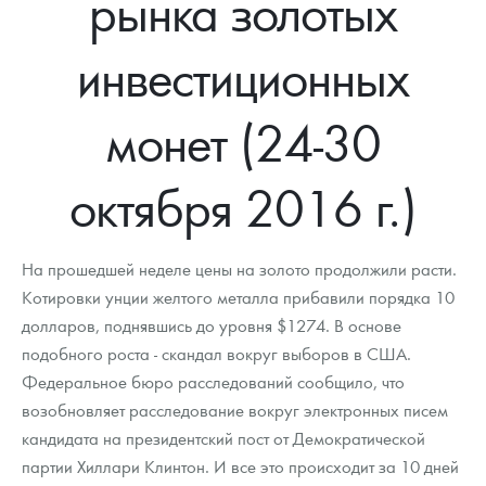
рынка золотых
Новости
Монеты и жетоны ЗМД
Клуб ЗМД
Подбор монет
Иностранные
Памятные монеты России и СССР
инвестиционных
Котировки
Георгий Победоносец
Гарантии
Информация
Аналитика и события
Монеты стран мира после 1950г
Монеты Царской России
Контакты
Золотой червонец Сеятель
Выкуп монет
Распродажа монет и жетонов
Cтатьи
Курс золота и серебра
Итоги 2025 года. Прогноз курсов золота, серебра, платины на
монет (24-30
2026 год
О нас
Золотые слитки
Вопрос - ответ
Георгий Победоносец - динамика цен
Лом выкуп
Выкуп серебряных монет
октября 2016 г.)
Аксессуары
Памятка для работы с монетами из драгметаллов
Скупка слитков
Наши преимущества
Гарри Поттер
Условия возврата
Письмо директору
На прошедшей неделе цены на золото продолжили расти.
Котировки унции желтого металла прибавили порядка 10
Год Лошади
Монеты
Пресс-служба
долларов, поднявшись до уровня $1274. В основе
подобного роста - скандал вокруг выборов в США.
Флот: ледоколы и корабли
Политика конфиденциальности
Федеральное бюро расследований сообщило, что
Жетоны "Необыкновенные обитатели глубин"
Политика использования Cookies
возобновляет расследование вокруг электронных писем
кандидата на президентский пост от Демократической
Ювелирные изделия
Положение по обработке и защите персональных данных
партии Хиллари Клинтон. И все это происходит за 10 дней