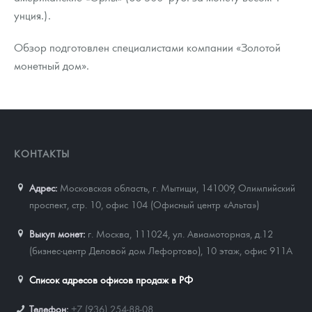
унция.).
Обзор подготовлен специалистами компании «Золотой
монетный дом».
КОНТАКТЫ
Адрес:
Московская область, г. Мытищи, 141009
,
Олимпийский
проспект, стр. 10, офис 104 (Офисный центр «Альта»)
Выкуп монет:
г. Москва, 111024, ул. Авиамоторная, д.12
(бизнес-центр Деловой дом Лефортово), 10 этаж, офис 911А
Список адресов офисов продаж в РФ
Телефон:
+7 (936) 254-88-08