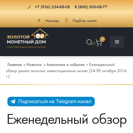
+7 (936) 254-88-08
8 (800) 500-08-77
Мытищи
Подбор монет
0
0
Главная
Новости
Аналитика и события
Еженедельный
обзор рынка золотых инвестиционных монет (24-30 октября 2016
г.)
Каталог
Инфо
Каталог Монет
Доставка
Инвестиционные монеты
Как сделать заказ
Еженедельный обзор
Услуги
Памятные и старинные монеты
Подлинность монет
Монеты Россия и СССР