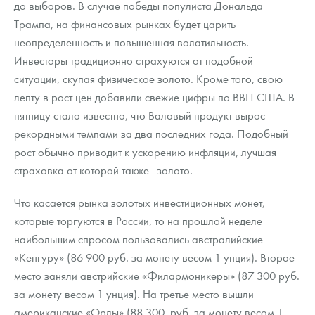
до выборов. В случае победы популиста Дональда
Русская нумизматика
Трампа, на финансовых рынках будет царить
Золотая карманная галерея
неопределенность и повышенная волатильность.
Инвесторы традиционно страхуются от подобной
Наборы подарочных и коллекционных монет
ситуации, скупая физическое золото. Кроме того, свою
лепту в рост цен добавили свежие цифры по ВВП США. В
Монеты и жетоны из недрагоценных металлов
пятницу стало известно, что Валовый продукт вырос
Книги по нумизматике
рекордными темпами за два последних года. Подобный
рост обычно приводит к ускорению инфляции, лучшая
страховка от которой также - золото.
Что касается рынка золотых инвестиционных монет,
которые торгуются в России, то на прошлой неделе
наибольшим спросом пользовались австралийские
«Кенгуру» (86 900 руб. за монету весом 1 унция). Второе
место заняли австрийские «Филармоникеры» (87 300 руб.
за монету весом 1 унция). На третье место вышли
американские «Орлы» (88 300 руб. за монету весом 1