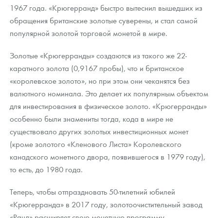
Русская нумизматика
1967 года. «Крюгерранд» быстро вытеснил вышедших из
обращения британские золотые суверены, и стал самой
Золотая карманная галерея
популярной золотой торговой монетой в мире.
Наборы подарочных и коллекционных монет
Золотые «Крюгерранды» создаются из такого же 22-
каратного золота (0,9167 пробы), что и британское
Монеты и жетоны из недрагоценных металлов
«королевское золото», но при этом они чеканятся без
Книги по нумизматике
валютного номинала. Это делает их популярным объектом
для инвестирования в физическое золото. «Крюгерранды»
особенно были знамениты тогда, кода в мире не
существовало других золотых инвестиционных монет
(кроме золотого «Кленового Листа» Королевского
канадского монетного двора, появившегося в 1979 году),
то есть, до 1980 года.
Теперь, чтобы отпраздновать 50-тилетний юбилей
«Крюгерранда» в 2017 году, золотоочистительный завод
«Ранд» расширяет свою монетную программу