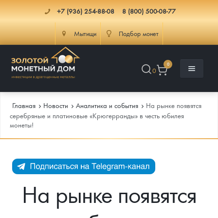
+7 (936) 254-88-08
8 (800) 500-08-77
Мытищи
Подбор монет
0
0
Главная
Новости
Аналитика и события
На рынке появятся
серебряные и платиновые «Крюгерранды» в честь юбилея
монеты!
Каталог
Инфо
Каталог Монет
Доставка
Инвестиционные монеты
Как сделать заказ
На рынке появятся
Услуги
Памятные и старинные монеты
Подлинность монет
Монеты Россия и СССР