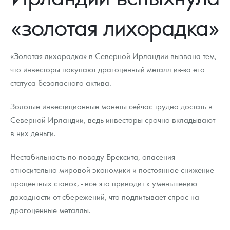
Новости
Монеты и жетоны ЗМД
Клуб ЗМД
Подбор монет
Иностранные
Памятные монеты России и СССР
«золотая лихорадка»
Котировки
Георгий Победоносец
Гарантии
Информация
Аналитика и события
Монеты стран мира после 1950г
Монеты Царской России
Контакты
Золотой червонец Сеятель
Выкуп монет
Распродажа монет и жетонов
Cтатьи
Курс золота и серебра
Итоги 2025 года. Прогноз курсов золота, серебра, платины на
«Золотая лихорадка» в Северной Ирландии вызвана тем,
2026 год
что инвесторы покупают драгоценный металл из-за его
О нас
Золотые слитки
Вопрос - ответ
Георгий Победоносец - динамика цен
Лом выкуп
Выкуп серебряных монет
статуса безопасного актива.
Аксессуары
Памятка для работы с монетами из драгметаллов
Скупка слитков
Наши преимущества
Золотые инвестиционные монеты сейчас трудно достать в
Северной Ирландии, ведь инвесторы срочно вкладывают
Гарри Поттер
Условия возврата
Письмо директору
в них деньги.
Год Лошади
Монеты
Пресс-служба
Нестабильность по поводу Брексита, опасения
Флот: ледоколы и корабли
Политика конфиденциальности
относительно мировой экономики и постоянное снижение
процентных ставок, - все это приводит к уменьшению
Жетоны "Необыкновенные обитатели глубин"
Политика использования Cookies
доходности от сбережений, что подпитывает спрос на
драгоценные металлы.
Ювелирные изделия
Положение по обработке и защите персональных данных