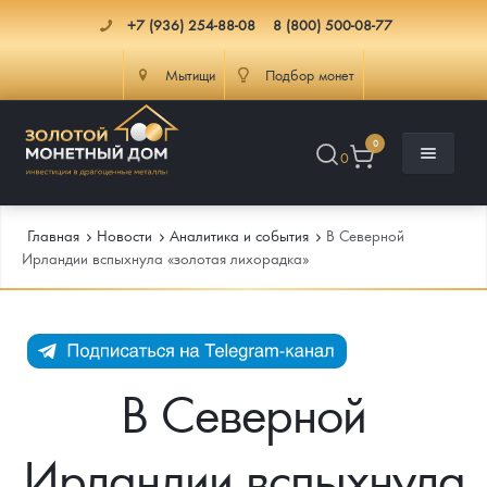
+7 (936) 254-88-08
8 (800) 500-08-77
Мытищи
Подбор монет
0
0
Главная
Новости
Аналитика и события
В Северной
Ирландии вспыхнула «золотая лихорадка»
Каталог
Инфо
Каталог Монет
В Северной
Доставка
Инвестиционные монеты
Как сделать заказ
Ирландии вспыхнула
Услуги
Памятные и старинные монеты
Подлинность монет
Монеты Россия и СССР