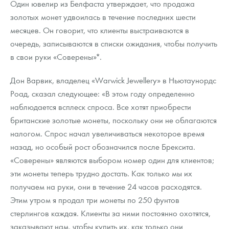
Один ювелир из Белфаста утверждает, что продажа
Русская нумизматика
золотых монет удвоилась в течение последних шести
Золотая карманная галерея
месяцев. Он говорит, что клиенты выстраиваются в
очередь, записываются в списки ожидания, чтобы получить
Наборы подарочных и коллекционных монет
в свои руки «Соверены»*.
Монеты и жетоны из недрагоценных металлов
Дон Варвик, владелец «Warwick Jewellery» в Ньютаунордс
Роад, сказал следующее: «В этом году определенно
Книги по нумизматике
наблюдается всплеск спроса. Все хотят приобрести
британские золотые монеты, поскольку они не облагаются
налогом. Спрос начал увеличиваться некоторое время
назад, но особый рост обозначился после Брексита.
«Соверены» являются выбором номер один для клиентов;
эти монеты теперь трудно достать. Как только мы их
получаем на руки, они в течение 24 часов расходятся.
Этим утром я продал три монеты по 250 фунтов
стерлингов каждая. Клиенты за ними постоянно охотятся,
заказывают нам, чтобы купить их, как только они