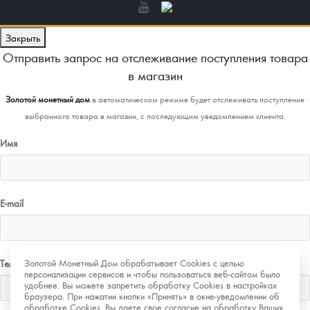
Закрыть
Отправить запрос на отслеживание поступления товара
в магазин
Золотой монетный дом
в автоматическом режиме будет отслеживать поступление
выбранного товара в магазин, с последующим уведомлением клиента.
Имя
E-mail
Золотой Монетный Дом обрабатывает Cookies с целью
Телефон
персонализации сервисов и чтобы пользоваться веб-сайтом было
удобнее. Вы можете запретить обработку Cookies в настройках
браузера. При нажатии кнопки «Принять» в окне-уведомлении об
обработке Cookies, Вы даете свое согласие на обработку Ваших