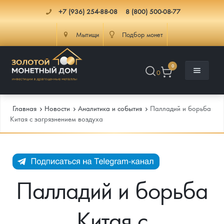
+7 (936) 254-88-08
8 (800) 500-08-77
Мытищи
Подбор монет
0
0
Главная
Новости
Аналитика и события
Палладий и борьба
Китая с загрязнением воздуха
Каталог
Инфо
Каталог Монет
Палладий и борьба
Доставка
Инвестиционные монеты
Как сделать заказ
Китая с
Услуги
Памятные и старинные монеты
Подлинность монет
Монеты Россия и СССР