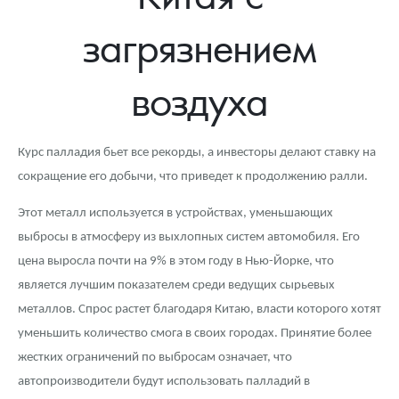
Новости
Монеты и жетоны ЗМД
Клуб ЗМД
Подбор монет
Иностранные
Памятные монеты России и СССР
загрязнением
Котировки
Георгий Победоносец
Гарантии
Информация
Аналитика и события
Монеты стран мира после 1950г
Монеты Царской России
воздуха
Контакты
Золотой червонец Сеятель
Выкуп монет
Распродажа монет и жетонов
Cтатьи
Курс золота и серебра
Итоги 2025 года. Прогноз курсов золота, серебра, платины на
2026 год
О нас
Золотые слитки
Вопрос - ответ
Георгий Победоносец - динамика цен
Лом выкуп
Выкуп серебряных монет
Курс палладия бьет все рекорды, а инвесторы делают ставку на
Аксессуары
Памятка для работы с монетами из драгметаллов
Скупка слитков
Наши преимущества
сокращение его добычи, что приведет к продолжению ралли.
Гарри Поттер
Условия возврата
Письмо директору
Этот металл используется в устройствах, уменьшающих
выбросы в атмосферу из выхлопных систем автомобиля. Его
Год Лошади
Монеты
Пресс-служба
цена выросла почти на 9% в этом году в Нью-Йорке, что
является лучшим показателем среди ведущих сырьевых
Флот: ледоколы и корабли
Политика конфиденциальности
металлов. Спрос растет благодаря Китаю, власти которого хотят
Жетоны "Необыкновенные обитатели глубин"
Политика использования Cookies
уменьшить количество смога в своих городах. Принятие более
жестких ограничений по выбросам означает, что
Ювелирные изделия
Положение по обработке и защите персональных данных
автопроизводители будут использовать палладий в