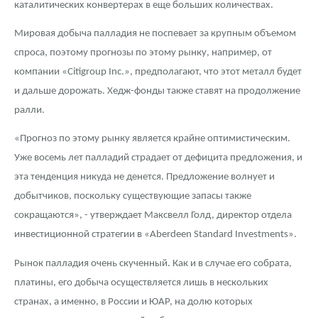
каталитических конвертерах в еще больших количествах.
Русская нумизматика
Мировая добыча палладия не поспевает за крупным объемом
Золотая карманная галерея
спроса, поэтому прогнозы по этому рынку, например, от
Наборы подарочных и коллекционных монет
компании «Citigroup Inc.», предполагают, что этот металл будет
и дальше дорожать. Хедж-фонды также ставят на продолжение
Монеты и жетоны из недрагоценных металлов
ралли.
Книги по нумизматике
«Прогноз по этому рынку является крайне оптимистическим.
Уже восемь лет палладий страдает от дефицита предложения, и
эта тенденция никуда не денется. Предложение волнует и
добытчиков, поскольку существующие запасы также
сокращаются», - утверждает Максвелл Голд, директор отдела
инвестиционной стратегии в «Aberdeen Standard Investments».
Рынок палладия очень скученный. Как и в случае его собрата,
платины, его добыча осуществляется лишь в нескольких
странах, а именно, в России и ЮАР, на долю которых