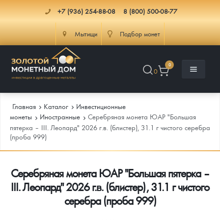
+7 (936) 254-88-08
8 (800) 500-08-77
Мытищи
Подбор монет
0
0
Главная
Каталог
Инвестиционные
монеты
Иностранные
Серебряная монета ЮАР "Большая
пятерка – III. Леопард" 2026 г.в. (блистер), 31.1 г чистого серебра
(проба 999)
Каталог
Инфо
Каталог Монет
Серебряная монета ЮАР "Большая пятерка –
III. Леопард" 2026 г.в. (блистер), 31.1 г чистого
Доставка
Инвестиционные монеты
Как сделать заказ
серебра (проба 999)
Услуги
Памятные и старинные монеты
Подлинность монет
Монеты Россия и СССР