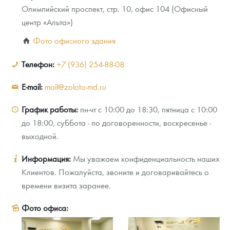
Олимпийский проспект, стр. 10, офис 104 (Офисный
Новости
Монеты и жетоны ЗМД
Клуб ЗМД
Подбор монет
Иностранные
Памятные монеты России и СССР
центр «Альта»)
Котировки
Георгий Победоносец
Гарантии
Информация
Аналитика и события
Монеты стран мира после 1950г
Монеты Царской России
Фото офисного здания
Контакты
Золотой червонец Сеятель
Выкуп монет
Распродажа монет и жетонов
Cтатьи
Курс золота и серебра
Итоги 2025 года. Прогноз курсов золота, серебра, платины на
2026 год
Телефон:
+7 (936) 254-88-08
О нас
Золотые слитки
Вопрос - ответ
Георгий Победоносец - динамика цен
Лом выкуп
Выкуп серебряных монет
E-mail:
mail@zoloto-md.ru
Аксессуары
Памятка для работы с монетами из драгметаллов
Скупка слитков
Наши преимущества
График работы:
пн-чт с 10:00 до 18:30, пятница с 10:00
Гарри Поттер
Условия возврата
до 18:00, суббота - по договоренности, воскресенье -
Письмо директору
выходной.
Год Лошади
Монеты
Пресс-служба
Информация:
Мы уважаем конфиденциальность наших
Флот: ледоколы и корабли
Политика конфиденциальности
Клиентов. Пожалуйста, звоните и договаривайтесь о
времени визита заранее.
Жетоны "Необыкновенные обитатели глубин"
Политика использования Cookies
Фото офиса:
Ювелирные изделия
Положение по обработке и защите персональных данных