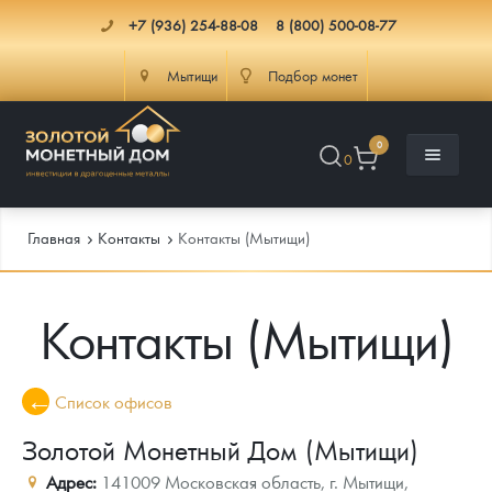
+7 (936) 254-88-08
8 (800) 500-08-77
Мытищи
Подбор монет
0
0
Главная
Контакты
Контакты (Мытищи)
Контакты (Мытищи)
Каталог
Инфо
Каталог Монет
Список офисов
Доставка
Инвестиционные монеты
Как сделать заказ
Золотой Монетный Дом (Мытищи)
Услуги
Памятные и старинные монеты
Подлинность монет
Монеты Россия и СССР
Адрес:
141009
Московская область, г. Мытищи
,