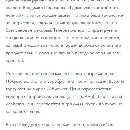
Русская нумизматика
коллега Владимир Перекрест. И даже успел заработать
на этом - пока только две тысячи. Но лиха беда начало: из-
Золотая карманная галерея
за потрясений, накрывших мировую экономику, золото
Наборы подарочных и коллекционных монет
бьет ценовые рекорды. Теперь коллега потирает руки в
ожидании жирного навара. Но не златом, как говорится,
Монеты и жетоны из недрагоценных металлов
единым! Следом за ним по инерции дорожают остальные
драгметаллы. И россияне активно вкладывают в них свои
Книги по нумизматике
кровные.
Собственно, драгоценными называют четыре металла.
Помимо золота, это серебро, платина и палладий. Все они
торгуются на мировых биржах. Цена определяется в
долларах за тройскую унцию (31,1 грамма). В России для
удобства цены переводятся в граммы и рубли по курсу на
конкретный день.
В какие же драгметаллы, кроме золота, можно сейчас