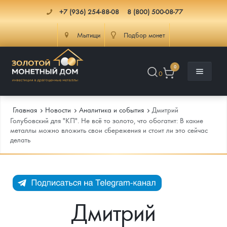
+7 (936) 254-88-08
8 (800) 500-08-77
Мытищи
Подбор монет
0
0
Главная
Новости
Аналитика и события
Дмитрий
Голубовский для "КП". Не всё то золото, что обогатит: В какие
металлы можно вложить свои сбережения и стоит ли это сейчас
делать
Каталог
Инфо
Каталог Монет
Доставка
Инвестиционные монеты
Как сделать заказ
Дмитрий
Услуги
Памятные и старинные монеты
Подлинность монет
Монеты Россия и СССР