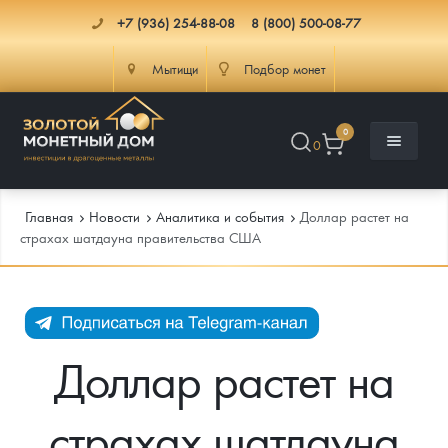
+7 (936) 254-88-08
8 (800) 500-08-77
Мытищи
Подбор монет
0
0
Главная
Новости
Аналитика и события
Доллар растет на
страхах шатдауна правительства США
Каталог
Инфо
Каталог Монет
Доллар растет на
Доставка
Инвестиционные монеты
Как сделать заказ
страхах шатдауна
Услуги
Памятные и старинные монеты
Подлинность монет
Монеты Россия и СССР