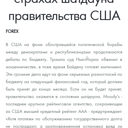
Новости
Монеты и жетоны ЗМД
Клуб ЗМД
Подбор монет
Иностранные
Памятные монеты России и СССР
правительства США
Котировки
Георгий Победоносец
Гарантии
Информация
Аналитика и события
Монеты стран мира после 1950г
Монеты Царской России
Контакты
Золотой червонец Сеятель
Выкуп монет
Распродажа монет и жетонов
Cтатьи
Курс золота и серебра
Итоги 2025 года. Прогноз курсов золота, серебра, платины на
FOREX
2026 год
О нас
Золотые слитки
Вопрос - ответ
Георгий Победоносец - динамика цен
Лом выкуп
Выкуп серебряных монет
В США на фоне обострившейся политической борьбы
между демократами и республиканцами продолжаются
Аксессуары
Памятка для работы с монетами из драгметаллов
Скупка слитков
Наши преимущества
дебаты по бюджету. Трампа суд Нью-Йорка обвинил в
мошенничестве, в тоже время Байдену готовят импичмент.
Гарри Поттер
Условия возврата
Письмо директору
Эти громкие дела идут на фоне серьезных разногласий по
Год Лошади
Монеты
бюджету на следующий финансовый год, который должен
Пресс-служба
быть принят до конца месяца. Если он не будет принят,
Флот: ледоколы и корабли
Политика конфиденциальности
правительство окажется в состоянии шатдауна. Moody's -
последнее крупное рейтинговое агентство, сохраняющее
Жетоны "Необыкновенные обитатели глубин"
Политика использования Cookies
за США высший кредитный рейтинг ААА - предупреждает:
Ювелирные изделия
Положение по обработке и защите персональных данных
«Хотя платежи по обслуживанию государственного долга
не пострадают, а кратковременная остановка вряд ли