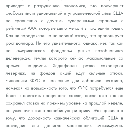
Русская нумизматика
приведет к разрушению экономики, это подчеркнет
слабость институциональной и управленческой силы США
Золотая карманная галерея
по сравнению с другими суверенными странами с
рейтингом ААА, которые мы отмечали в последние годы».
Наборы подарочных и коллекционных монет
Как ни парадоксально на первый взгляд, это провоцирует
Монеты и жетоны из недрагоценных металлов
рост доллара. Ничего удивительного, однако, нет, так как
на американском фондовом рынке возобновился
Книги по нумизматике
делеверидж, темпы которого сейчас максимальные со
времен пандемии. Хедж-фонды резко сокращают
леверидж, из фондов акций идут сильные оттоки.
Чиновники ФРС в последние дни добавили негатива,
намекая на возможность того, что ФРС потребуется еще
больше повысить процентные ставки, после того как он
сохранил ставки на прежнем уровне на прошлой неделе,
но ужесточил свою ястребиную риторику. Это привело к
тому, что доходность казначейских облигаций США в
последние дни достигла многолетних максимумов.