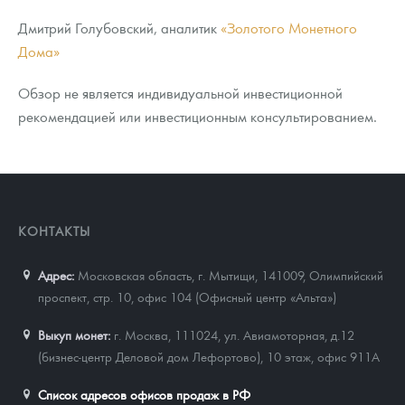
Дмитрий Голубовский, аналитик
«Золотого Монетного
Дома»
Обзор не является индивидуальной инвестиционной
рекомендацией или инвестиционным консультированием.
КОНТАКТЫ
Адрес:
Московская область, г. Мытищи, 141009
,
Олимпийский
проспект, стр. 10, офис 104 (Офисный центр «Альта»)
Выкуп монет:
г. Москва, 111024, ул. Авиамоторная, д.12
(бизнес-центр Деловой дом Лефортово), 10 этаж, офис 911А
Список адресов офисов продаж в РФ