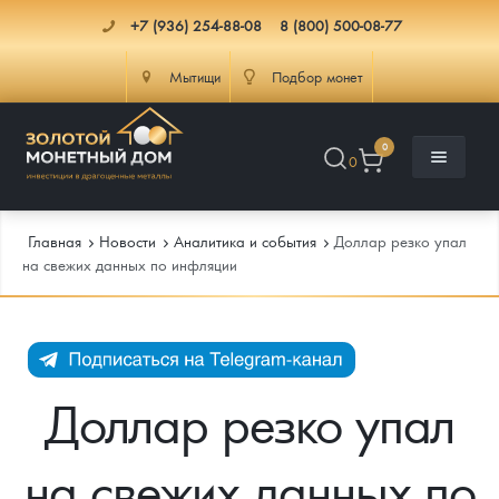
+7 (936) 254-88-08
8 (800) 500-08-77
Мытищи
Подбор монет
0
0
Главная
Новости
Аналитика и события
Доллар резко упал
на свежих данных по инфляции
Каталог
Инфо
Каталог Монет
Доллар резко упал
Доставка
Инвестиционные монеты
Как сделать заказ
на свежих данных по
Услуги
Памятные и старинные монеты
Подлинность монет
Монеты Россия и СССР