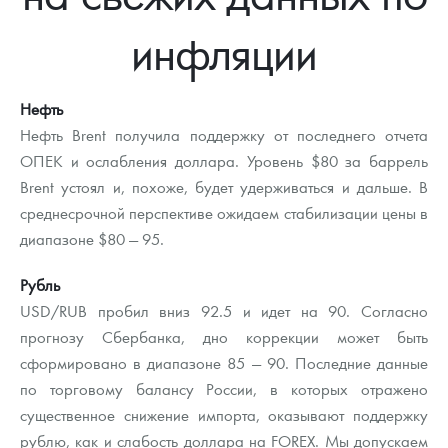
Новости
Монеты и жетоны ЗМД
Клуб ЗМД
Подбор монет
Иностранные
Памятные монеты России и СССР
инфляции
Котировки
Георгий Победоносец
Гарантии
Информация
Аналитика и события
Монеты стран мира после 1950г
Монеты Царской России
Контакты
Золотой червонец Сеятель
Выкуп монет
Распродажа монет и жетонов
Cтатьи
Курс золота и серебра
Итоги 2025 года. Прогноз курсов золота, серебра, платины на
Нефть
2026 год
Нефть Brent получила поддержку от последнего отчета
О нас
Золотые слитки
Вопрос - ответ
Георгий Победоносец - динамика цен
Лом выкуп
Выкуп серебряных монет
ОПЕК и ослабления доллара. Уровень $80 за баррель
Brent устоял и, похоже, будет удерживаться и дальше. В
Аксессуары
Памятка для работы с монетами из драгметаллов
Скупка слитков
Наши преимущества
среднесрочной перспективе ожидаем стабилизации цены в
Гарри Поттер
Условия возврата
диапазоне $80 — 95.
Письмо директору
Год Лошади
Монеты
Рубль
Пресс-служба
USD/RUB пробил вниз 92.5 и идет на 90. Согласно
Флот: ледоколы и корабли
Политика конфиденциальности
прогнозу Сбербанка, дно коррекции может быть
сформировано в диапазоне 85 — 90. Последние данные
Жетоны "Необыкновенные обитатели глубин"
Политика использования Cookies
по торговому балансу России, в которых отражено
Ювелирные изделия
Положение по обработке и защите персональных данных
существенное снижение импорта, оказывают поддержку
рублю, как и слабость доллара на FOREX. Мы допускаем