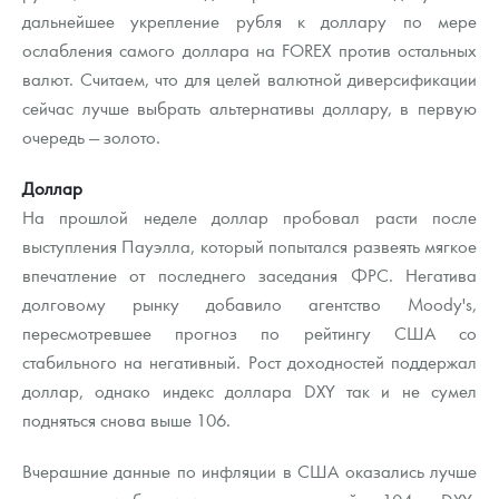
Русская нумизматика
дальнейшее укрепление рубля к доллару по мере
ослабления самого доллара на FOREX против остальных
Золотая карманная галерея
валют. Считаем, что для целей валютной диверсификации
сейчас лучше выбрать альтернативы доллару, в первую
Наборы подарочных и коллекционных монет
очередь — золото.
Монеты и жетоны из недрагоценных металлов
Доллар
Книги по нумизматике
На прошлой неделе доллар пробовал расти после
выступления Пауэлла, который попытался развеять мягкое
впечатление от последнего заседания ФРС. Негатива
долговому рынку добавило агентство Moody's,
пересмотревшее прогноз по рейтингу США со
стабильного на негативный. Рост доходностей поддержал
доллар, однако индекс доллара DXY так и не сумел
подняться снова выше 106.
Вчерашние данные по инфляции в США оказались лучше