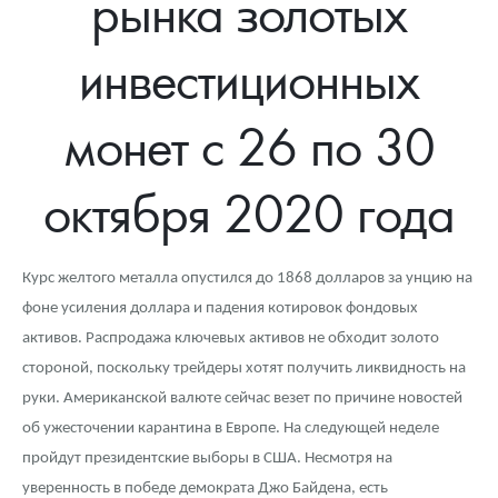
рынка золотых
Новости
Монеты и жетоны ЗМД
Клуб ЗМД
Подбор монет
Иностранные
Памятные монеты России и СССР
инвестиционных
Котировки
Георгий Победоносец
Гарантии
Информация
Аналитика и события
Монеты стран мира после 1950г
Монеты Царской России
Контакты
Золотой червонец Сеятель
Выкуп монет
Распродажа монет и жетонов
Cтатьи
Курс золота и серебра
Итоги 2025 года. Прогноз курсов золота, серебра, платины на
монет с 26 по 30
2026 год
О нас
Золотые слитки
Вопрос - ответ
Георгий Победоносец - динамика цен
Лом выкуп
Выкуп серебряных монет
октября 2020 года
Аксессуары
Памятка для работы с монетами из драгметаллов
Скупка слитков
Наши преимущества
Гарри Поттер
Условия возврата
Письмо директору
Курс желтого металла опустился до 1868 долларов за унцию на
фоне усиления доллара и падения котировок фондовых
Год Лошади
Монеты
Пресс-служба
активов. Распродажа ключевых активов не обходит золото
Флот: ледоколы и корабли
Политика конфиденциальности
стороной, поскольку трейдеры хотят получить ликвидность на
руки. Американской валюте сейчас везет по причине новостей
Жетоны "Необыкновенные обитатели глубин"
Политика использования Cookies
об ужесточении карантина в Европе. На следующей неделе
Ювелирные изделия
Положение по обработке и защите персональных данных
пройдут президентские выборы в США. Несмотря на
уверенность в победе демократа Джо Байдена, есть