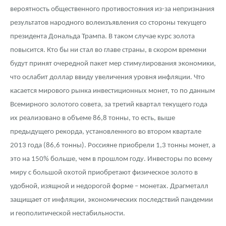
Русская нумизматика
вероятность общественного противостояния из-за непризнания
результатов народного волеизъявления со стороны текущего
Золотая карманная галерея
президента Дональда Трампа. В таком случае курс золота
Наборы подарочных и коллекционных монет
повысится. Кто бы ни стал во главе страны, в скором времени
будут принят очередной пакет мер стимулирования экономики,
Монеты и жетоны из недрагоценных металлов
что ослабит доллар ввиду увеличения уровня инфляции. Что
касается мирового рынка инвестиционных монет, то по данным
Книги по нумизматике
Всемирного золотого совета, за третий квартал текущего года
их реализовано в объеме 86,8 тонны, то есть, выше
предыдущего рекорда, установленного во втором квартале
2013 года (86,6 тонны). Россияне приобрели 1,3 тонны монет, а
это на 150% больше, чем в прошлом году. Инвесторы по всему
миру с большой охотой приобретают физическое золото в
удобной, изящной и недорогой форме – монетах. Драгметалл
защищает от инфляции, экономических последствий пандемии
и геополитической нестабильности.