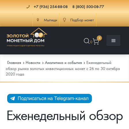
+7 (936) 254-88-08
8 (800) 500-08-77
Мытищи
Подбор монет
0
0
Главная
Новости
Аналитика и события
Еженедельный
обзор рынка золотых инвестиционных монет с 26 по 30 октября
2020 года
Каталог
Инфо
Каталог Монет
Доставка
Инвестиционные монеты
Как сделать заказ
Еженедельный обзор
Услуги
Памятные и старинные монеты
Подлинность монет
Монеты Россия и СССР