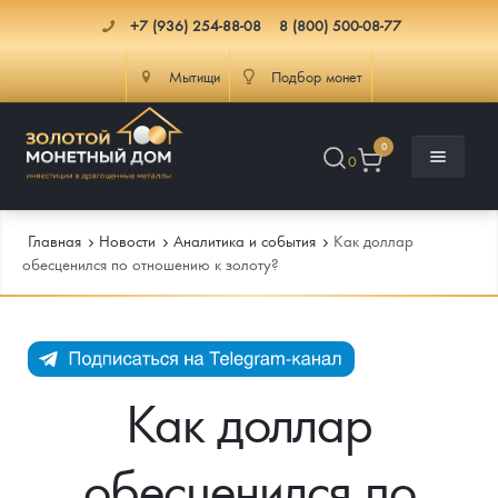
+7 (936) 254-88-08
8 (800) 500-08-77
Мытищи
Подбор монет
0
0
Главная
Новости
Аналитика и события
Как доллар
обесценился по отношению к золоту?
Каталог
Инфо
Каталог Монет
Как доллар
Доставка
Инвестиционные монеты
Как сделать заказ
обесценился по
Услуги
Памятные и старинные монеты
Подлинность монет
Монеты Россия и СССР