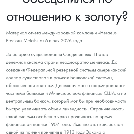
Новости
Монеты и жетоны ЗМД
Клуб ЗМД
Подбор монет
Иностранные
Памятные монеты России и СССР
отношению к золоту?
Котировки
Георгий Победоносец
Гарантии
Информация
Аналитика и события
Монеты стран мира после 1950г
Монеты Царской России
Контакты
Золотой червонец Сеятель
Выкуп монет
Распродажа монет и жетонов
Cтатьи
Курс золота и серебра
Итоги 2025 года. Прогноз курсов золота, серебра, платины на
Материал отчета международной компании «Heraeus
2026 год
Precious Metals» от 6 июля 2026 года
О нас
Золотые слитки
Вопрос - ответ
Георгий Победоносец - динамика цен
Лом выкуп
Выкуп серебряных монет
За историю существования Соединенных Штатов
Аксессуары
Памятка для работы с монетами из драгметаллов
Скупка слитков
Наши преимущества
денежная система страны неоднократно менялась. До
создания Федеральной резервной системы американский
Гарри Поттер
Условия возврата
Письмо директору
доллар существовал в рамках банковской системы,
Год Лошади
Монеты
обеспеченной золотом. Денежная масса формировалась
Пресс-служба
частными банками и Министерством финансов США, а не
Флот: ледоколы и корабли
Политика конфиденциальности
центральным банком, который мог бы при необходимости
быстро увеличивать объем ликвидности. Ограниченность
Жетоны "Необыкновенные обитатели глубин"
Политика использования Cookies
такой системы особенно ярко проявилась во время
Ювелирные изделия
Положение по обработке и защите персональных данных
финансовой паники 1907 года. Именно этот кризис стал
одной из причин принятия в 1913 году Закона о