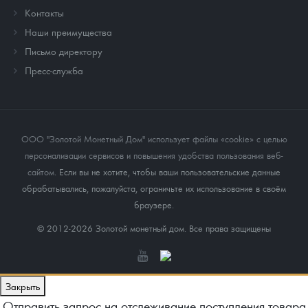
Контакты
Наши преимущества
Письмо директору
Пресс-служба
ООО "Золотой Монетный Дом" использует файлы «cookie» с целью
персонализации сервисов и повышения удобства пользования веб-
сайтом
. Если вы не хотите, чтобы ваши пользовательские данные
обрабатывались, пожалуйста, ограничьте их использование в своём
браузере.
© 2012-2026 Золотой монетный дом. Все права защищены
Закрыть
Отправить запрос на отслеживание поступления товара