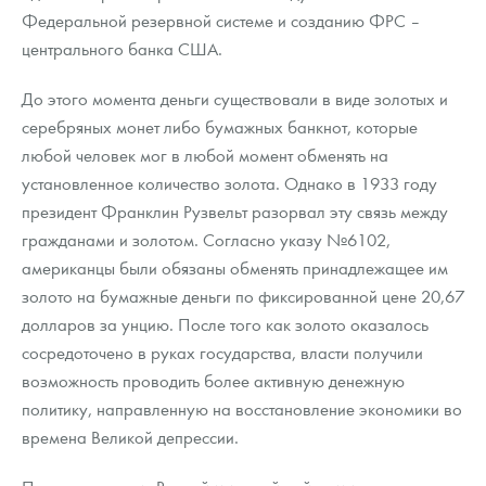
Русская нумизматика
Федеральной резервной системе и созданию ФРС –
центрального банка США.
Золотая карманная галерея
До этого момента деньги существовали в виде золотых и
Наборы подарочных и коллекционных монет
серебряных монет либо бумажных банкнот, которые
Монеты и жетоны из недрагоценных металлов
любой человек мог в любой момент обменять на
установленное количество золота. Однако в 1933 году
Книги по нумизматике
президент Франклин Рузвельт разорвал эту связь между
гражданами и золотом. Согласно указу №6102,
американцы были обязаны обменять принадлежащее им
золото на бумажные деньги по фиксированной цене 20,67
долларов за унцию. После того как золото оказалось
сосредоточено в руках государства, власти получили
возможность проводить более активную денежную
политику, направленную на восстановление экономики во
времена Великой депрессии.