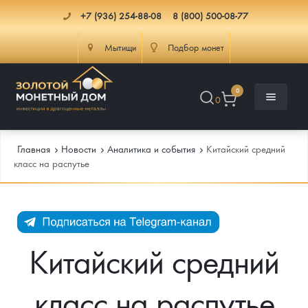
+7 (936) 254-88-08
8 (800) 500-08-77
Мытищи
Подбор монет
0
0
Главная
Новости
Аналитика и события
Китайский средний
класс на распутье
Каталог
Инфо
Каталог Монет
Китайский средний
Доставка
Инвестиционные монеты
Как сделать заказ
класс на распутье
Услуги
Памятные и старинные монеты
Подлинность монет
Монеты Россия и СССР