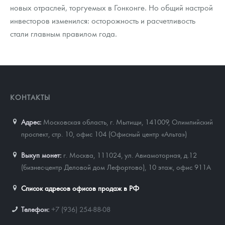
новых отраслей, торгуемых в Гонконге. Но общий настрой
инвесторов изменился: осторожность и расчетливость
стали главным правилом года.
КОНТАКТЫ
Адрес:
Московская область, г. Мытищи, 141009
,
Олимпийский
проспект, стр. 10, офис 104 (Офисный центр «Альта»)
Выкуп монет:
г. Москва, 111024, ул. Авиамоторная, д.12
(бизнес-центр Деловой дом Лефортово), 10 этаж, офис 911А
Список адресов офисов продаж в РФ
Телефон:
+7 (936) 254-88-08