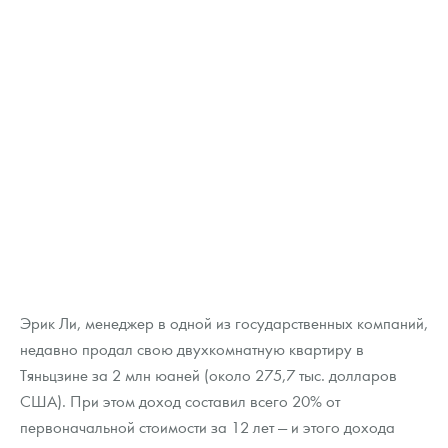
Русская нумизматика
Золотая карманная галерея
Наборы подарочных и коллекционных монет
Монеты и жетоны из недрагоценных металлов
Книги по нумизматике
Эрик Ли, менеджер в одной из государственных компаний,
недавно продал свою двухкомнатную квартиру в
Тяньцзине за 2 млн юаней (около 275,7 тыс. долларов
США). При этом доход составил всего 20% от
первоначальной стоимости за 12 лет — и этого дохода