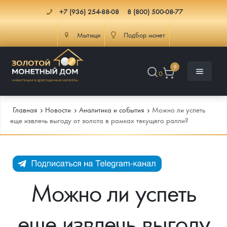
+7 (936) 254-88-08
8 (800) 500-08-77
Мытищи
Подбор монет
0
0
Главная
Новости
Аналитика и события
Можно ли успеть
еще извлечь выгоду от золота в рамках текущего ралли?
Каталог
Инфо
Каталог Монет
Можно ли успеть
Доставка
Инвестиционные монеты
Как сделать заказ
еще извлечь выгоду
Услуги
Памятные и старинные монеты
Подлинность монет
Монеты Россия и СССР