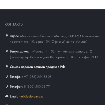
КОНТАКТЫ
Адрес:
Московская область, г. Мытищи, 141009
,
Олимпийский
проспект, стр. 10, офис 104 (Офисный центр «Альта»)
Выкуп монет:
г. Москва, 111024, ул. Авиамоторная, д.12
(бизнес-центр Деловой дом Лефортово), 10 этаж, офис 911А
Список адресов офисов продаж в РФ
Телефон:
+7 (936) 254-88-08
Телефон:
8 (800) 500-08-77
Email:
mail@zoloto-md.ru