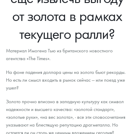
Новости
Монеты и жетоны ЗМД
Клуб ЗМД
Подбор монет
Иностранные
Памятные монеты России и СССР
от золота в рамках
Котировки
Георгий Победоносец
Гарантии
Информация
Аналитика и события
Монеты стран мира после 1950г
Монеты Царской России
текущего ралли?
Контакты
Золотой червонец Сеятель
Выкуп монет
Распродажа монет и жетонов
Cтатьи
Курс золота и серебра
Итоги 2025 года. Прогноз курсов золота, серебра, платины на
2026 год
О нас
Золотые слитки
Вопрос - ответ
Георгий Победоносец - динамика цен
Лом выкуп
Выкуп серебряных монет
Материал Имогена Тью из британского новостного
Аксессуары
Памятка для работы с монетами из драгметаллов
Скупка слитков
агентства «The Times».
Наши преимущества
Гарри Поттер
Условия возврата
Письмо директору
На фоне падения доллара цены на золото бьют рекорды.
Но есть ли смысл входить в рынок сейчас — или поезд уже
Год Лошади
Монеты
Пресс-служба
ушел?
Флот: ледоколы и корабли
Политика конфиденциальности
Золото прочно вписано в западную культуру как символ
надежности и высшего качества: «золотой стандарт»,
Жетоны "Необыкновенные обитатели глубин"
Политика использования Cookies
«золотые руки», «на вес золота», - все эти словосочетания
Ювелирные изделия
Положение по обработке и защите персональных данных
указывают на блестящую репутацию драгметалла. Но
остается ли он столь же ценным вложением сегодня?