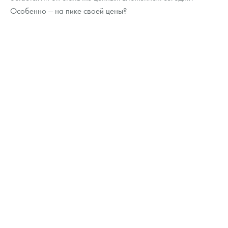
Русская нумизматика
Особенно — на пике своей цены?
Золотая карманная галерея
Наборы подарочных и коллекционных монет
Монеты и жетоны из недрагоценных металлов
Книги по нумизматике