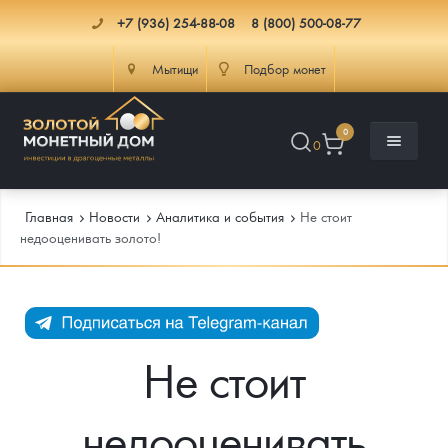
+7 (936) 254-88-08
8 (800) 500-08-77
Мытищи
Подбор монет
0
0
Главная
Новости
Аналитика и события
Не стоит
недооценивать золото!
Каталог
Инфо
Каталог Монет
Не стоит
Доставка
Инвестиционные монеты
Как сделать заказ
недооценивать
Услуги
Памятные и старинные монеты
Подлинность монет
Монеты Россия и СССР