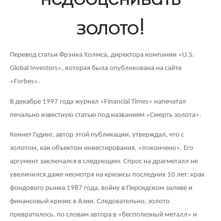
Новости
Монеты и жетоны ЗМД
Клуб ЗМД
Подбор монет
Иностранные
Памятные монеты России и СССР
золото!
Котировки
Георгий Победоносец
Гарантии
Информация
Аналитика и события
Монеты стран мира после 1950г
Монеты Царской России
Контакты
Золотой червонец Сеятель
Выкуп монет
Распродажа монет и жетонов
Cтатьи
Курс золота и серебра
Итоги 2025 года. Прогноз курсов золота, серебра, платины на
Перевод статьи Фрэнка Холмса, директора компании «U.S.
2026 год
Global Investors», которая была опубликована на сайте
О нас
Золотые слитки
Вопрос - ответ
Георгий Победоносец - динамика цен
Лом выкуп
Выкуп серебряных монет
«Forbes».
Аксессуары
Памятка для работы с монетами из драгметаллов
Скупка слитков
Наши преимущества
В декабре 1997 года журнал «Financial Times» напечатал
печально известную статью под названием «Смерть золота».
Гарри Поттер
Условия возврата
Письмо директору
Кеннет Гудинг, автор этой публикации, утверждал, что с
Год Лошади
Монеты
Пресс-служба
золотом, как объектом инвестирования, «покончено». Его
Флот: ледоколы и корабли
Политика конфиденциальности
аргумент заключался в следующем. Спрос на драгметалл не
увеличился даже несмотря на кризисы последних 10 лет: крах
Жетоны "Необыкновенные обитатели глубин"
Политика использования Cookies
фондового рынка 1987 года, войну в Персидском заливе и
финансовый кризис в Азии. Следовательно, золото
Ювелирные изделия
Положение по обработке и защите персональных данных
превратилось, по словам автора в «бесполезный металл» и