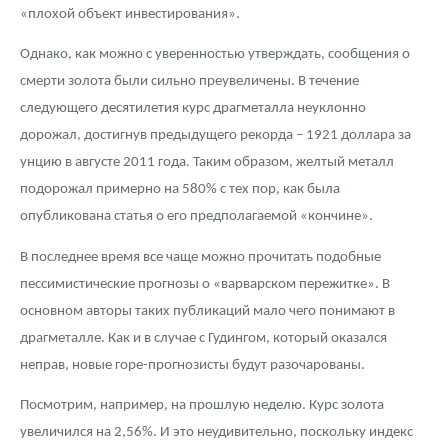
Русская нумизматика
«плохой объект инвестирования».
Золотая карманная галерея
Однако, как можно с уверенностью утверждать, сообщения о
смерти золота были сильно преувеличены. В течение
Наборы подарочных и коллекционных монет
следующего десятилетия курс драгметалла неуклонно
дорожал, достигнув предыдущего рекорда – 1921 доллара за
Монеты и жетоны из недрагоценных металлов
унцию в августе 2011 года. Таким образом, желтый металл
Книги по нумизматике
подорожал примерно на 580% с тех пор, как была
опубликована статья о его предполагаемой «кончине».
В последнее время все чаще можно прочитать подобные
пессимистические прогнозы о «варварском пережитке». В
основном авторы таких публикаций мало чего понимают в
драгметалле. Как и в случае с Гудингом, который оказался
неправ, новые горе-прогнозисты будут разочарованы.
Посмотрим, например, на прошлую неделю. Курс золота
увеличился на 2,56%. И это неудивительно, поскольку индекс