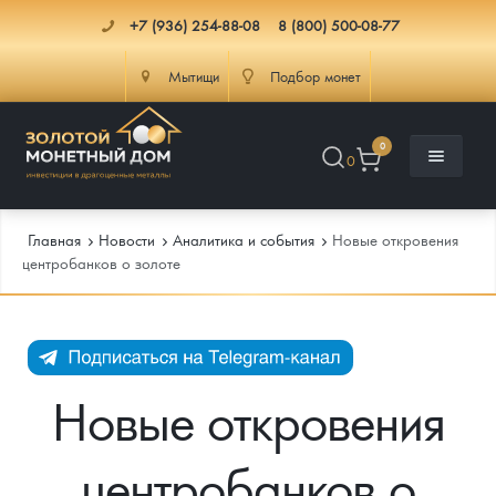
+7 (936) 254-88-08
8 (800) 500-08-77
Мытищи
Подбор монет
0
0
Главная
Новости
Аналитика и события
Новые откровения
центробанков о золоте
Каталог
Инфо
Каталог Монет
Новые откровения
Доставка
Инвестиционные монеты
Как сделать заказ
центробанков о
Услуги
Памятные и старинные монеты
Подлинность монет
Монеты Россия и СССР