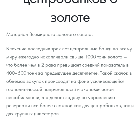
Новости
Монеты и жетоны ЗМД
Клуб ЗМД
Подбор монет
Иностранные
Памятные монеты России и СССР
золоте
Котировки
Георгий Победоносец
Гарантии
Информация
Аналитика и события
Монеты стран мира после 1950г
Монеты Царской России
Контакты
Золотой червонец Сеятель
Выкуп монет
Распродажа монет и жетонов
Cтатьи
Курс золота и серебра
Итоги 2025 года. Прогноз курсов золота, серебра, платины на
Материал Всемирного золотого совета.
2026 год
О нас
Золотые слитки
Вопрос - ответ
Георгий Победоносец - динамика цен
Лом выкуп
Выкуп серебряных монет
В течение последних трех лет центральные банки по всему
миру ежегодно накапливали свыше 1000 тонн золота —
Аксессуары
Памятка для работы с монетами из драгметаллов
Скупка слитков
Наши преимущества
что более чем в 2 раза превышает средний показатель в
400–500 тонн за предыдущее десятилетие. Такой скачок в
Гарри Поттер
Условия возврата
Письмо директору
объемах закупок происходит на фоне усиливающейся
Год Лошади
Монеты
геополитической напряженности и экономической
Пресс-служба
нестабильности, что делает задачу по управлению
Флот: ледоколы и корабли
Политика конфиденциальности
резервами все более сложной как для центробанков, так и
для крупных инвесторов.
Жетоны "Необыкновенные обитатели глубин"
Политика использования Cookies
Ювелирные изделия
Положение по обработке и защите персональных данных