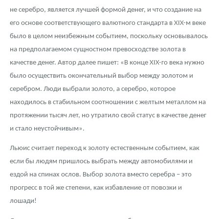
Русская нумизматика
не серебро, является лучшей формой денег, и что создание на
его основе соответствующего валютного стандарта в XIX-м веке
Золотая карманная галерея
было в целом неизбежным событием, поскольку основывалось
Наборы подарочных и коллекционных монет
на предполагаемом сущностном превосходстве золота в
качестве денег. Автор далее пишет: «В конце XIX-го века нужно
Монеты и жетоны из недрагоценных металлов
было осуществить окончательный выбор между золотом и
серебром. Люди выбрали золото, а серебро, которое
Книги по нумизматике
находилось в стабильном соотношении с желтым металлом на
протяжении тысяч лет, но утратило свой статус в качестве денег
и стало неустойчивым».
Льюис считает переход к золоту естественным событием, как
если бы людям пришлось выбрать между автомобилями и
ездой на спинах ослов. Выбор золота вместо серебра – это
прогресс в той же степени, как избавление от повозки и
лошади!