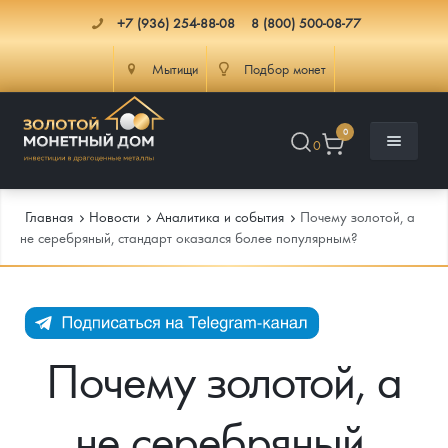
+7 (936) 254-88-08
8 (800) 500-08-77
Мытищи
Подбор монет
0
0
Главная
Новости
Аналитика и события
Почему золотой, а
не серебряный, стандарт оказался более популярным?
Каталог
Инфо
Каталог Монет
Почему золотой, а
Доставка
Инвестиционные монеты
Как сделать заказ
не серебряный,
Услуги
Памятные и старинные монеты
Подлинность монет
Монеты Россия и СССР