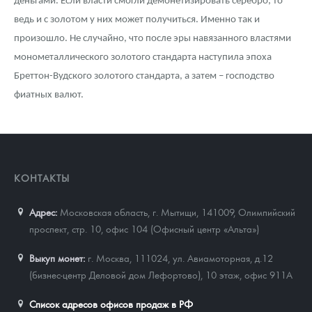
деньгами. Если власти смогли демонетизировать серебро, то
ведь и с золотом у них может получиться. Именно так и
произошло. Не случайно, что после эры навязанного властями
монометаллического золотого стандарта наступила эпоха
Бреттон-Вудского золотого стандарта, а затем – господство
фиатных валют.
КОНТАКТЫ
Адрес:
Московская область, г. Мытищи, 141009
,
Олимпийский
проспект, стр. 10, офис 104 (Офисный центр «Альта»)
Выкуп монет:
г. Москва, 111024, ул. Авиамоторная, д.12
(бизнес-центр Деловой дом Лефортово), 10 этаж, офис 911А
Список адресов офисов продаж в РФ