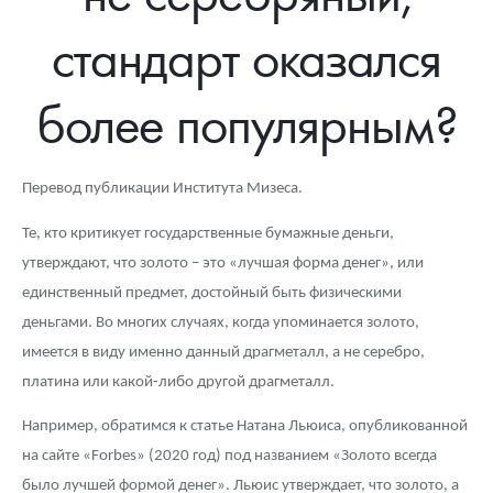
Новости
Монеты и жетоны ЗМД
Клуб ЗМД
Подбор монет
Иностранные
Памятные монеты России и СССР
стандарт оказался
Котировки
Георгий Победоносец
Гарантии
Информация
Аналитика и события
Монеты стран мира после 1950г
Монеты Царской России
более популярным?
Контакты
Золотой червонец Сеятель
Выкуп монет
Распродажа монет и жетонов
Cтатьи
Курс золота и серебра
Итоги 2025 года. Прогноз курсов золота, серебра, платины на
2026 год
О нас
Золотые слитки
Вопрос - ответ
Георгий Победоносец - динамика цен
Лом выкуп
Выкуп серебряных монет
Перевод публикации Института Мизеса.
Аксессуары
Памятка для работы с монетами из драгметаллов
Скупка слитков
Наши преимущества
Те, кто критикует государственные бумажные деньги,
Гарри Поттер
Условия возврата
Письмо директору
утверждают, что золото – это «лучшая форма денег», или
единственный предмет, достойный быть физическими
Год Лошади
Монеты
Пресс-служба
деньгами. Во многих случаях, когда упоминается золото,
имеется в виду именно данный драгметалл, а не серебро,
Флот: ледоколы и корабли
Политика конфиденциальности
платина или какой-либо другой драгметалл.
Жетоны "Необыкновенные обитатели глубин"
Политика использования Cookies
Например, обратимся к статье Натана Льюиса, опубликованной
Ювелирные изделия
Положение по обработке и защите персональных данных
на сайте «Forbes» (2020 год) под названием «Золото всегда
было лучшей формой денег». Льюис утверждает, что золото, а