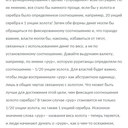
его функционирование с целью «упрощения» всей ситуации. По
их мнению, все стало бы намного проще, если бы у золота и
серебра было определенное соотношение, например, 20 унций
серебра к 1 унции золота! Затем обе формы денег могли бы
обращаться по фиксированному соотношению и, что гораздо
важнее, власти могли бы, наконец, избавиться от тягот,
связанных с использованием денег по весу, а не по
установленному соотношению. Давайте выдумаем валюту,
например, по имени «рур», которую руританцы определяли по
соотношению – 1/20 унции золота. Для властей будет важно,
чтобы люди воспринимали «рур» как абстрактную единицу,
лишь в общих чертах связанную с золотом. Что может быть
лучше для достижения этой цели, чем фиксация соотношения
золото-серебро? В таком случае «рур» становится не только
1/20 унции золота, но также 1 унцией серебра. Исконное
значение слова «рур» - названия веса золота – теперь теряется,
и люди начинают думать о «руре», как о чем-то осязаемом,