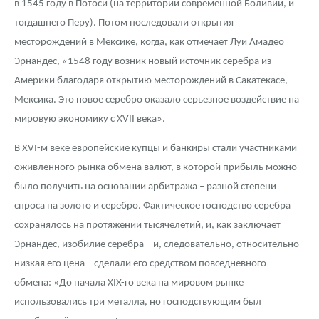
в 1545 году в Потоси (на территории современной Боливии, и
тогдашнего Перу). Потом последовали открытия
месторождений в Мексике, когда, как отмечает Луи Амадео
Эрнандес, «1548 году возник новый источник серебра из
Америки благодаря открытию месторождений в Сакатекасе,
Мексика. Это новое серебро оказало серьезное воздействие на
мировую экономику с XVII века».
В XVI-м веке европейские купцы и банкиры стали участниками
оживленного рынка обмена валют, в которой прибыль можно
было получить на основании арбитража – разной степени
спроса на золото и серебро. Фактическое господство серебра
сохранялось на протяжении тысячелетий, и, как заключает
Эрнандес, изобилие серебра – и, следовательно, относительно
низкая его цена – сделали его средством повседневного
обмена: «До начала XIX-го века на мировом рынке
использовались три металла, но господствующим был