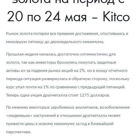
Новости
Монеты и жетоны ЗМД
Клуб ЗМД
Подбор монет
Иностранные
Памятные монеты России и СССР
20 по 24 мая – Kitco
Котировки
Георгий Победоносец
Гарантии
Информация
Аналитика и события
Монеты стран мира после 1950г
Монеты Царской России
Контакты
Золотой червонец Сеятель
Выкуп монет
Распродажа монет и жетонов
Cтатьи
Курс золота и серебра
Итоги 2025 года. Прогноз курсов золота, серебра, платины на
Рынок золота потерял все прежние достижения, опустившись в
2026 год
минувшую пятницу до двухнедельного минимума.
О нас
Золотые слитки
Вопрос - ответ
Георгий Победоносец - динамика цен
Лом выкуп
Выкуп серебряных монет
Прошлая неделя началась достаточно оптимистично для
Аксессуары
Памятка для работы с монетами из драгметаллов
Скупка слитков
Наши преимущества
золота, так как инвесторы бросились покупать защитные
активы из-за падения рынка акций на 2%, но к концу отчетного
Гарри Поттер
Условия возврата
Письмо директору
периода ситуация развернулась в обратную сторону, поскольку
Год Лошади
Монеты
Пресс-служба
курс упал почти на 1% по сравнению с предыдущей пятницей.
Теперь одна унция драгметалла стоит 1275 долларов.
Флот: ледоколы и корабли
Политика конфиденциальности
По мнению некоторых зарубежных аналитиков, возобновление
Жетоны "Необыкновенные обитатели глубин"
Политика использования Cookies
«медвежьих» настроений в отношении драгметалла может
привести цены к новому минимуму за год в ближайшей
Ювелирные изделия
Положение по обработке и защите персональных данных
перспективе.