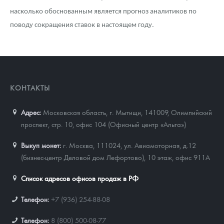
насколько обоснованным является прогноз аналитиков по
поводу сокращения ставок в настоящем году.
КОНТАКТЫ
Адрес:
Московская область, г. Мытищи, 141009
,
Олимпийский
проспект, стр. 10, офис 104 (Офисный центр «Альта»)
Выкуп монет:
г. Москва, 111024, ул. Авиамоторная, д.12
(бизнес-центр Деловой дом Лефортово), 10 этаж, офис 911А
Список адресов офисов продаж в РФ
Телефон:
+7 (936) 254-88-08
Телефон:
8 (800) 500-08-77