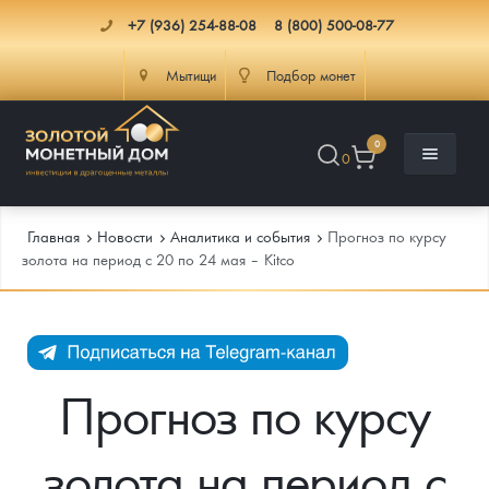
+7 (936) 254-88-08
8 (800) 500-08-77
Мытищи
Подбор монет
0
0
Главная
Новости
Аналитика и события
Прогноз по курсу
золота на период с 20 по 24 мая – Kitco
Каталог
Инфо
Каталог Монет
Прогноз по курсу
Доставка
Инвестиционные монеты
Как сделать заказ
золота на период с
Услуги
Памятные и старинные монеты
Подлинность монет
Монеты Россия и СССР