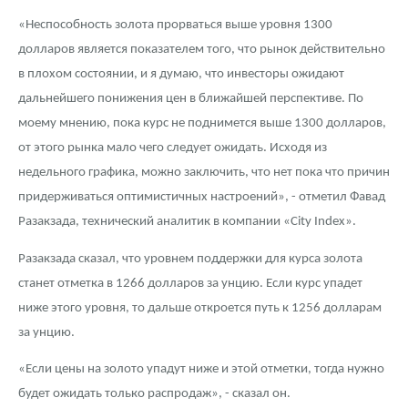
Русская нумизматика
«Неспособность золота прорваться выше уровня 1300
Золотая карманная галерея
долларов является показателем того, что рынок действительно
в плохом состоянии, и я думаю, что инвесторы ожидают
Наборы подарочных и коллекционных монет
дальнейшего понижения цен в ближайшей перспективе. По
моему мнению, пока курс не поднимется выше 1300 долларов,
Монеты и жетоны из недрагоценных металлов
от этого рынка мало чего следует ожидать. Исходя из
Книги по нумизматике
недельного графика, можно заключить, что нет пока что причин
придерживаться оптимистичных настроений», - отметил Фавад
Разакзада, технический аналитик в компании «City Index».
Разакзада сказал, что уровнем поддержки для курса золота
станет отметка в 1266 долларов за унцию. Если курс упадет
ниже этого уровня, то дальше откроется путь к 1256 долларам
за унцию.
«Если цены на золото упадут ниже и этой отметки, тогда нужно
будет ожидать только распродаж», - сказал он.