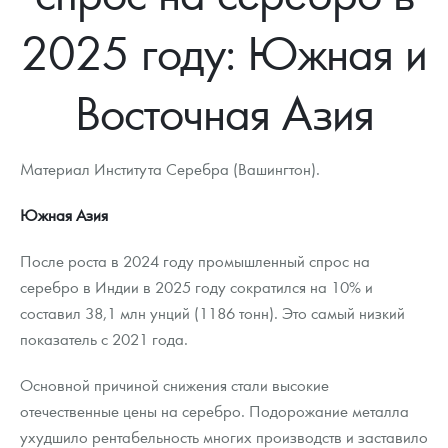
Новости
Монеты и жетоны ЗМД
Клуб ЗМД
Подбор монет
Иностранные
Памятные монеты России и СССР
2025 году: Южная и
Котировки
Георгий Победоносец
Гарантии
Информация
Аналитика и события
Монеты стран мира после 1950г
Монеты Царской России
Восточная Азия
Контакты
Золотой червонец Сеятель
Выкуп монет
Распродажа монет и жетонов
Cтатьи
Курс золота и серебра
Итоги 2025 года. Прогноз курсов золота, серебра, платины на
2026 год
О нас
Золотые слитки
Вопрос - ответ
Георгий Победоносец - динамика цен
Лом выкуп
Выкуп серебряных монет
Материал Института Серебра (Вашингтон).
Аксессуары
Памятка для работы с монетами из драгметаллов
Скупка слитков
Наши преимущества
Южная Азия
Гарри Поттер
Условия возврата
Письмо директору
После роста в 2024 году промышленный спрос на
Год Лошади
Монеты
Пресс-служба
серебро в Индии в 2025 году сократился на 10% и
составил 38,1 млн унций (1186 тонн). Это самый низкий
Флот: ледоколы и корабли
Политика конфиденциальности
показатель с 2021 года.
Жетоны "Необыкновенные обитатели глубин"
Политика использования Cookies
Основной причиной снижения стали высокие
отечественные цены на серебро. Подорожание металла
Ювелирные изделия
Положение по обработке и защите персональных данных
ухудшило рентабельность многих производств и заставило