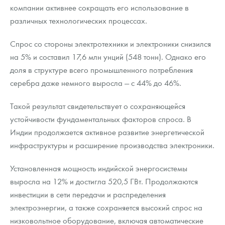
Русская нумизматика
компании активнее сокращать его использование в
различных технологических процессах.
Золотая карманная галерея
Спрос со стороны электротехники и электроники снизился
Наборы подарочных и коллекционных монет
на 5% и составил 17,6 млн унций (548 тонн). Однако его
доля в структуре всего промышленного потребления
Монеты и жетоны из недрагоценных металлов
серебра даже немного выросла — с 44% до 46%.
Книги по нумизматике
Такой результат свидетельствует о сохраняющейся
устойчивости фундаментальных факторов спроса. В
Индии продолжается активное развитие энергетической
инфраструктуры и расширение производства электроники.
Установленная мощность индийской энергосистемы
выросла на 12% и достигла 520,5 ГВт. Продолжаются
инвестиции в сети передачи и распределения
электроэнергии, а также сохраняется высокий спрос на
низковольтное оборудование, включая автоматические