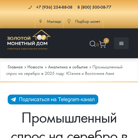
+7 (936) 254-88-08
8 (800) 500-08-77
Мытищи
Подбор монет
0
0
Главная
Новости
Аналитика и события
Промышленный
спрос на серебро в 2025 году: Южная и Восточная Азия
Каталог
Инфо
Каталог Монет
Промышленный
Доставка
Инвестиционные монеты
Как сделать заказ
спрос на серебро в
Услуги
Памятные и старинные монеты
Подлинность монет
Монеты Россия и СССР