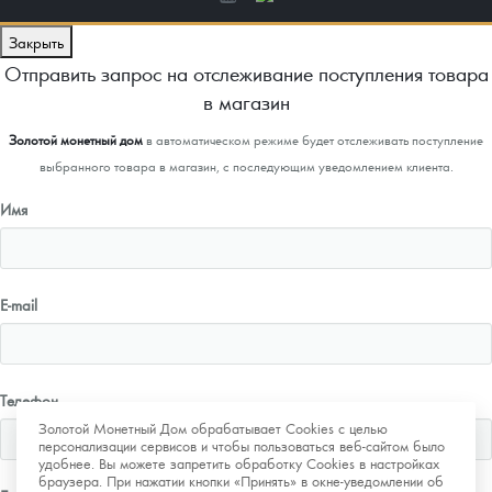
Закрыть
Отправить запрос на отслеживание поступления товара
в магазин
Золотой монетный дом
в автоматическом режиме будет отслеживать поступление
выбранного товара в магазин, с последующим уведомлением клиента.
Имя
E-mail
Телефон
Золотой Монетный Дом обрабатывает Cookies с целью
персонализации сервисов и чтобы пользоваться веб-сайтом было
удобнее. Вы можете запретить обработку Cookies в настройках
браузера. При нажатии кнопки «Принять» в окне-уведомлении об