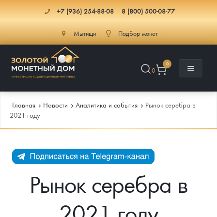
+7 (936) 254-88-08
8 (800) 500-08-77
Мытищи
Подбор монет
0
0
Главная
Новости
Аналитика и события
Рынок серебра в
2021 году
Каталог
Инфо
Каталог Монет
Рынок серебра в
Доставка
Инвестиционные монеты
Как сделать заказ
2021 году
Услуги
Памятные и старинные монеты
Подлинность монет
Монеты Россия и СССР