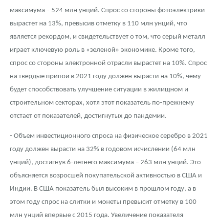
Русская нумизматика
максимума – 524 млн унций. Спрос со стороны фотоэлектрики
вырастет на 13%, превысив отметку в 110 млн унций, что
Золотая карманная галерея
является рекордом, и свидетельствует о том, что серый металл
Наборы подарочных и коллекционных монет
играет ключевую роль в «зеленой» экономике. Кроме того,
спрос со стороны электронной отрасли вырастет на 10%. Спрос
Монеты и жетоны из недрагоценных металлов
на твердые припои в 2021 году должен вырасти на 10%, чему
Книги по нумизматике
будет способствовать улучшение ситуации в жилищном и
строительном секторах, хотя этот показатель по-прежнему
отстает от показателей, достигнутых до пандемии.
- Объем инвестиционного спроса на физическое серебро в 2021
году должен вырасти на 32% в годовом исчислении (64 млн
унций), достигнув 6-летнего максимума – 263 млн унций. Это
объясняется возросшей покупательской активностью в США и
Индии. В США показатель был высоким в прошлом году, а в
этом году спрос на слитки и монеты превысит отметку в 100
млн унций впервые с 2015 года. Увеличение показателя