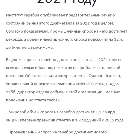
Новости
Монеты и жетоны ЗМД
Клуб ЗМД
Подбор монет
Иностранные
Памятные монеты России и СССР
Институт серебра опубликовал предварительный отчет о
Котировки
Георгий Победоносец
Гарантии
Информация
Аналитика и события
Монеты стран мира после 1950г
Монеты Царской России
состоянии рынка этого драгметалла за 2021 год в целом.
Контакты
Золотой червонец Сеятель
Выкуп монет
Распродажа монет и жетонов
Cтатьи
Курс золота и серебра
Итоги 2025 года. Прогноз курсов золота, серебра, платины на
Согласно показателям, промышленный спрос на него достигнет
2026 год
рекорда, а объем инвестиционного спроса подскочит на 32%,
О нас
Золотые слитки
Вопрос - ответ
Георгий Победоносец - динамика цен
Лом выкуп
Выкуп серебряных монет
до 6-летнего максимума.
Аксессуары
Памятка для работы с монетами из драгметаллов
Скупка слитков
Наши преимущества
В целом, спрос на серебро должен повыситься в 2021 году во
всех ключевых областях, несмотря на проблемы с цепочкой
Гарри Поттер
Условия возврата
Письмо директору
поставок. Об этом заявили авторы отчета – Филипп Ньюман,
Год Лошади
Монеты
управляющий директор в компании «Metals Focus», и Адам
Пресс-служба
Уэбб, директор отдела добычи в этой организации. Главные
Флот: ледоколы и корабли
Политика конфиденциальности
положения их отчета таковы:
Жетоны "Необыкновенные обитатели глубин"
Политика использования Cookies
- Мировой объем спроса на серебро достигнет 1,29 млрд
унций, впервые превысив отметку в 1 млрд унций с 2015 года.
Ювелирные изделия
Положение по обработке и защите персональных данных
- Промышленный спрос на серебро достигнет нового