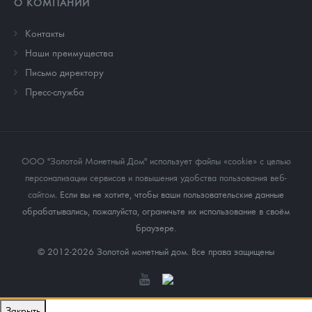
О КОМПАНИИ
Контакты
Наши преимущества
Письмо директору
Пресс-служба
ООО "Золотой Монетный Дом" использует файлы «cookie» с целью
персонализации сервисов и повышения удобства пользования веб-
сайтом
. Если вы не хотите, чтобы ваши пользовательские данные
обрабатывались, пожалуйста, ограничьте их использование в своём
браузере.
© 2012-2026 Золотой монетный дом. Все права защищены
Закрыть