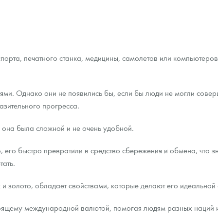
ра, платины на 2026 год
нспорта, печатного станка, медицины, самолетов или компьютер
ями. Однако они не появились бы, если бы люди не могли сове
азительного прогресса.
 она была сложной и не очень удобной.
 его быстро превратили в средство сбережения и обмена, что з
тать.
данных
 и золото, обладает свойствами, которые делают его идеальной
ящему международной валютой, помогая людям разных наций и к