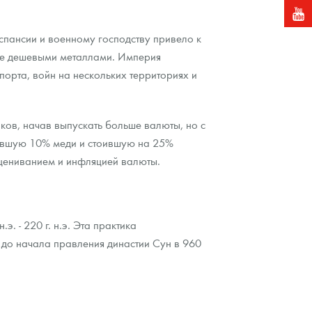
кспансии и военному господству привело к
ее дешевыми металлами. Империя
порта, войн на нескольких территориях и
нков, начав выпускать больше валюты, но с
жавшую 10% меди и стоившую на 25%
цениванием и инфляцией валюты.
. - 220 г. н.э. Эта практика
 до начала правления династии Сун в 960