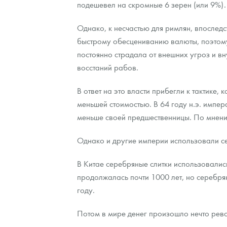
подешевел на скромные 6 зерен (или 9%).
Однако, к несчастью для римлян, впоследс
быстрому обесцениванию валюты, поэтом
постоянно страдала от внешних угроз и вн
восстаний рабов.
В ответ на это власти прибегли к тактике
меньшей стоимостью. В 64 году н.э. имп
меньше своей предшественницы. По мнени
Однако и другие империи использовали се
В Китае серебряные слитки использовались в
продолжалась почти 1000 лет, но серебря
году.
Потом в мире денег произошло нечто рев