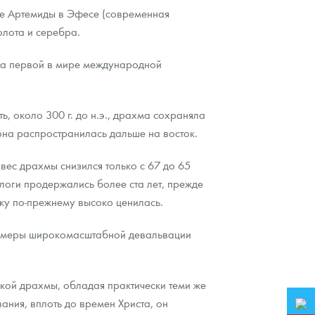
ме Артемиды в Эфесе (современная
олота и серебра.
ла первой в мире международной
ть, около 300 г. до н.э., драхма сохраняла
она распространилась дальше на восток.
вес драхмы снизился только с 67 до 65
логи продержались более ста лет, прежде
ку по-прежнему высоко ценилась.
примеры широкомасштабной девальвации
ской драхмы, обладая практически теми же
ания, вплоть до времен Христа, он