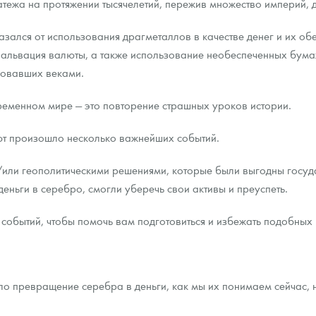
тежа на протяжении тысячелетий, пережив множество империй, д
казался от использования драгметаллов в качестве денег и их об
евальвация валюты, а также использование необеспеченных бум
вовавших веками.
ременном мире — это повторение страшных уроков истории.
ют произошло несколько важнейших событий.
или геополитическими решениями, которые были выгодны госуда
деньги в серебро, смогли уберечь свои активы и преуспеть.
 событий, чтобы помочь вам подготовиться и избежать подобных
ло превращение серебра в деньги, как мы их понимаем сейчас, 