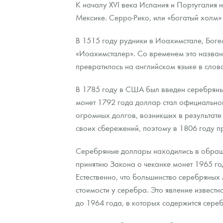
К началу XVI века Испания и Португалия 
Мексике. Серро-Рико, или «богатый холм» 
В 1515 году рудники в Иоахимстале, Боге
«Иоахимсталер». Со временем это названи
превратилось на английском языке в слов
В 1785 году в США был введен серебряный
монет 1792 года доллар стал официально
огромных долгов, возникших в результате
своих сбережений, поэтому в 1806 году 
Серебряные доллары находились в обращен
принятию Закона о чеканке монет 1965 го
Естественно, что большинство серебряных
стоимости у серебра. Это явление извест
до 1964 года, в которых содержится сере