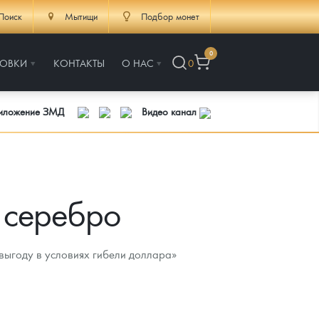
Поиск
Мытищи
Подбор монет
0
РОВКИ
КОНТАКТЫ
О НАС
0
риложение ЗМД
Видео канал
к серебро
выгоду в условиях гибели доллара»