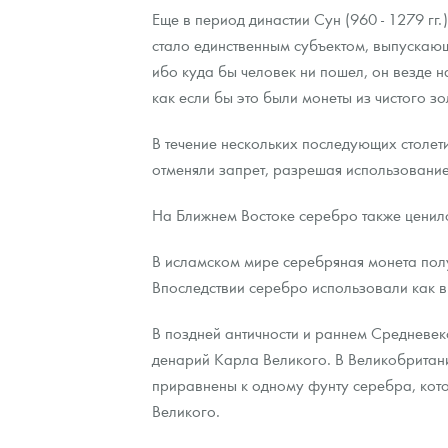
Еще в период династии Сун (960 - 1279 гг
стало единственным субъектом, выпускаю
ибо куда бы человек ни пошел, он везде 
как если бы это были монеты из чистого зо
В течение нескольких последующих столет
отменяли запрет, разрешая использовани
На Ближнем Востоке серебро также ценило
В исламском мире серебряная монета полу
Впоследствии серебро использовали как в 
В поздней античности и раннем Средневе
денарий Карла Великого. В Великобритан
приравнены к одному фунту серебра, кото
Великого.