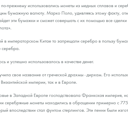
.) по-прежнему использовались монеты из медных сплавов и сер
щим бумажную валюту. Марко Поло, удивляясь этому факту, отм
найдет эти бумажки и сможет совершать с их помощью все сделки
лота».
ий в императорском Китае то запрещали серебро в пользу бумаж
е серебра.
сь и успешно использовалось в качестве денег.
чила свое название от греческой драхмы - дирхам. Его использо
Византийской империи, так и в Европе.
ковье в Западной Европе господствовала Франкская империя, н
ии серебряные монеты находились в обращении примерно с 775
рый впоследствии стал фунтом стерлингов. Эти пенни были изг