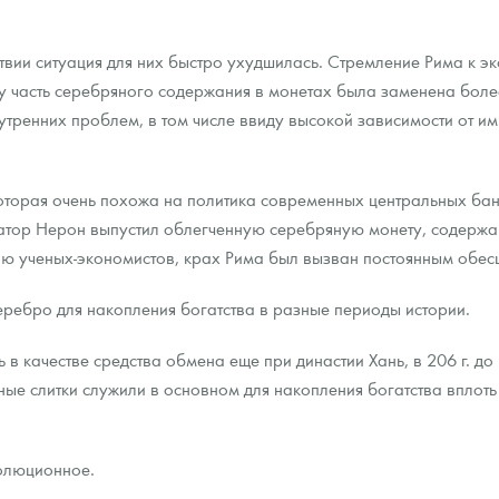
твии ситуация для них быстро ухудшилась. Стремление Рима к э
у часть серебряного содержания в монетах была заменена бол
утренних проблем, в том числе ввиду высокой зависимости от им
, которая очень похожа на политика современных центральных ба
ератор Нерон выпустил облегченную серебряную монету, содер
ю ученых-экономистов, крах Рима был вызван постоянным обес
ребро для накопления богатства в разные периоды истории.
 качестве средства обмена еще при династии Хань, в 206 г. до н.э
ные слитки служили в основном для накопления богатства вплоть
олюционное.