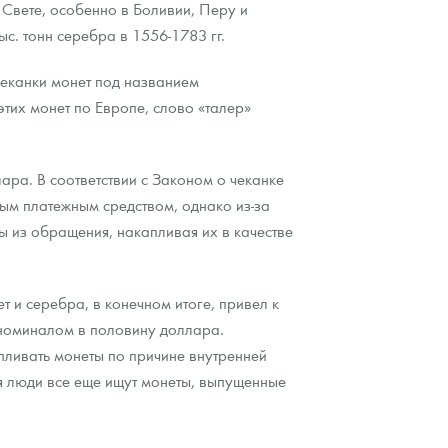
Свете, особенно в Боливии, Перу и
с. тонн серебра в 1556-1783 гг.
чеканки монет под названием
тих монет по Европе, слово «талер»
ра. В соответствии с Законом о чеканке
ым платежным средством, однако из-за
ы из обращения, накапливая их в качестве
и серебра, в конечном итоге, привел к
с номиналом в половину доллара.
пливать монеты по причине внутренней
ня люди все еще ищут монеты, выпущенные