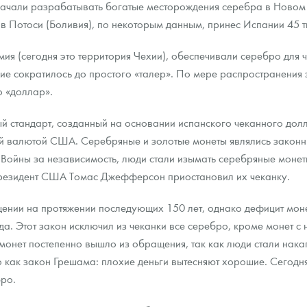
начали разрабатывать богатые месторождения серебра в Новом 
в Потоси (Боливия), по некоторым данным, принес Испании 45 ты
мия (сегодня это территория Чехии), обеспечивали серебро для 
е сократилось до простого «талер». По мере распространения э
о «доллар».
 стандарт, созданный на основании испанского чеканного долла
й валютой США. Серебряные и золотые монеты являлись законн
 Войны за независимость, люди стали изымать серебряные монет
президент США Томас Джефферсон приостановил их чеканку.
ии на протяжении последующих 150 лет, однако дефицит монет 
да. Этот закон исключил из чеканки все серебро, кроме монет 
 монет постепенно вышло из обращения, так как люди стали нака
но как закон Грешама: плохие деньги вытесняют хорошие. Сегод
бро.