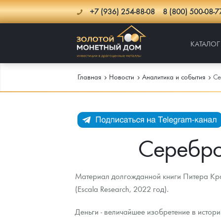
+7 (936) 254-88-08
8 (800) 500-08-7
КАТАЛОГ
Главная
Новости
Аналитика и события
Се
Каталог
Инфо
Каталог Монет
Серебро 
Доставка
Инвестиционные монеты
Как сделать заказ
Материал долгожданной книги Питера Кра
Услуги
Памятные и старинные монеты
Подлинность монет
Монеты Россия и СССР
(Escala Research, 2022 год).
Новости
Монеты и жетоны ЗМД
Клуб ЗМД
Подбор монет
Иностранные
Памятные монеты России и СССР
Деньги - величайшее изобретение в истори
Котировки
Георгий Победоносец
Гарантии
Информация
Аналитика и события
Монеты стран мира после 1950г
Монеты Царской России