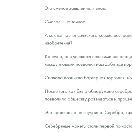
Это смелое заявление, я знаю.
Контакты
Золотой червонец Сеятель
Выкуп монет
Распродажа монет и жетонов
Cтатьи
Курс золота и серебра
Итоги 2025 года. Прогноз курсов золота, сереб
Смелое... но точное.
О нас
Золотые слитки
Вопрос - ответ
Георгий Победоносец - динамика цен
Лом выкуп
Выкуп серебряных монет
А как же насчет сельского хозяйства, тра
Аксессуары
Памятка для работы с монетами из драгметаллов
Скупка слитков
Наши преимущества
изобретения?
Гарри Поттер
Условия возврата
Письмо директору
Конечно, они являются великими инноваци
между людьми позволил нам добиться пор
Год Лошади
Монеты
Пресс-служба
Сначала возникла бартерная торговля, но
Флот: ледоколы и корабли
Политика конфиденциальности
После того как было обнаружено серебро,
Жетоны "Необыкновенные обитатели глубин"
Политика использования Cookies
позволила обществу развиваться и процве
Ювелирные изделия
Положение по обработке и защите персональных 
Это произошло не случайно. Серебро, как
Русская нумизматика
Серебряные монеты стали первой по-насто
Золотая карманная галерея