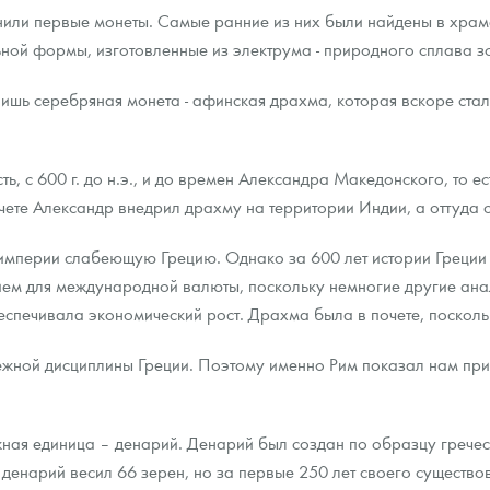
анили первые монеты. Самые ранние из них были найдены в хра
ьной формы, изготовленные из электрума - природного сплава з
шь серебряная монета - афинская драхма, которая вскоре ста
ть, с 600 г. до н.э., и до времен Александра Македонского, то ес
счете Александр внедрил драхму на территории Индии, а оттуда 
 империи слабеющую Грецию. Однако за 600 лет истории Греции 
ием для международной валюты, поскольку немногие другие ана
спечивала экономический рост. Драхма была в почете, посколь
нежной дисциплины Греции. Поэтому именно Рим показал нам 
нежная единица – денарий. Денарий был создан по образцу грече
енарий весил 66 зерен, но за первые 250 лет своего существов