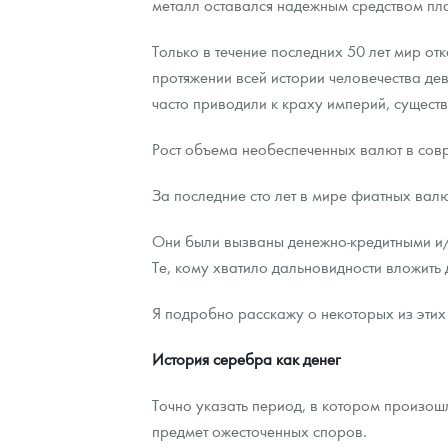
металл оставался надежным средством пла
Наборы подарочных и коллекционных монет
Только в течение последних 50 лет мир от
протяжении всей истории человечества д
Монеты и жетоны из недрагоценных металлов
часто приводили к краху империй, сущест
Книги по нумизматике
Рост объема необеспеченных валют в сов
За последние сто лет в мире фиатных вал
Они были вызваны денежно-кредитными и/
Те, кому хватило дальновидности вложить 
Я подробно расскажу о некоторых из этих
История серебра как денег
Точно указать период, в котором произош
предмет ожесточенных споров.