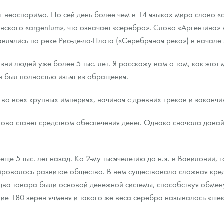
 неоспоримо. По сей день более чем в 14 языках мира слово «
инского «argentum», что означает «серебро». Слово «Аргентина»
влялись по реке Рио-де-ла-Плата («Серебряная река») в начале 
ни людей уже более 5 тыс. лет. Я расскажу вам о том, как этот м
он был полностью изъят из обращения.
 во всех крупных империях, начиная с древних греков и заканчи
ова станет средством обеспечения денег. Однако сначала давай
еще 5 тыс. лет назад. Ко 2-му тысячелетию до н.э. в Вавилонии,
ровалось развитое общество. В нем существовала сложная кред
 два товара были основой денежной системы, способствуя обмен
е 180 зерен ячменя и такого же веса серебра называлось «шек