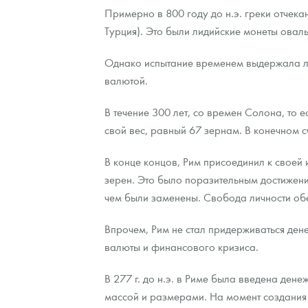
Примерно в 800 году до н.э. греки отчек
Турция). Это были лидийские монеты овал
Однако испытание временем выдержала ли
валютой.
В течение 300 лет, со времен Солона, то ес
свой вес, равный 67 зернам. В конечном 
В конце концов, Рим присоединил к своей
зерен. Это было поразительным достижен
чем были заменены. Свобода личности обе
Впрочем, Рим не стал придерживаться де
валюты и финансового кризиса.
В 277 г. до н.э. в Риме была введена де
массой и размерами. На момент создания д