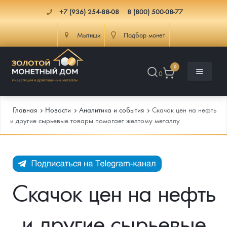
+7 (936) 254-88-08
8 (800) 500-08-77
Мытищи
Подбор монет
0
0
Главная
Новости
Аналитика и события
Скачок цен на нефть
и другие сырьевые товары помогает желтому металлу
Каталог
Инфо
Каталог Монет
Скачок цен на нефть
Доставка
Инвестиционные монеты
Как сделать заказ
и другие сырьевые
Услуги
Памятные и старинные монеты
Подлинность монет
Монеты Россия и СССР