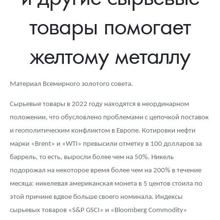
Новости
Монеты и жетоны ЗМД
Клуб ЗМД
Подбор монет
Иностранные
Памятные монеты России и СССР
товары помогает
Котировки
Георгий Победоносец
Гарантии
Информация
Аналитика и события
Монеты стран мира после 1950г
Монеты Царской России
желтому металлу
Контакты
Золотой червонец Сеятель
Выкуп монет
Распродажа монет и жетонов
Cтатьи
Курс золота и серебра
Итоги 2025 года. Прогноз курсов золота, серебра, платины на
2026 год
О нас
Золотые слитки
Вопрос - ответ
Георгий Победоносец - динамика цен
Лом выкуп
Выкуп серебряных монет
Материал Всемирного золотого совета.
Аксессуары
Памятка для работы с монетами из драгметаллов
Скупка слитков
Наши преимущества
Сырьевые товары в 2022 году находятся в неординарном
Гарри Поттер
Условия возврата
Письмо директору
положении, что обусловлено проблемами с цепочкой поставок
и геополитическим конфликтом в Европе. Котировки нефти
Год Лошади
Монеты
Пресс-служба
марки «Brent» и «WTI» превысили отметку в 100 долларов за
баррель, то есть, выросли более чем на 50%. Никель
Флот: ледоколы и корабли
Политика конфиденциальности
подорожал на некоторое время более чем на 200% в течение
Жетоны "Необыкновенные обитатели глубин"
Политика использования Cookies
месяца: никелевая американская монета в 5 центов стоила по
этой причине вдвое больше своего номинала. Индексы
Ювелирные изделия
Положение по обработке и защите персональных данных
сырьевых товаров «S&P GSCI» и «Bloomberg Commodity»