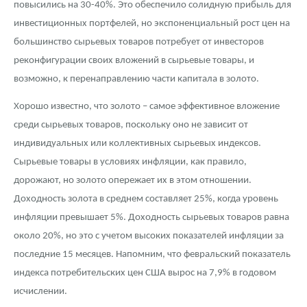
повысились на 30-40%. Это обеспечило солидную прибыль для
Русская нумизматика
инвестиционных портфелей, но экспоненциальный рост цен на
Золотая карманная галерея
большинство сырьевых товаров потребует от инвесторов
реконфигурации своих вложений в сырьевые товары, и
Наборы подарочных и коллекционных монет
возможно, к перенаправлению части капитала в золото.
Монеты и жетоны из недрагоценных металлов
Хорошо известно, что золото – самое эффективное вложение
среди сырьевых товаров, поскольку оно не зависит от
Книги по нумизматике
индивидуальных или коллективных сырьевых индексов.
Сырьевые товары в условиях инфляции, как правило,
дорожают, но золото опережает их в этом отношении.
Доходность золота в среднем составляет 25%, когда уровень
инфляции превышает 5%. Доходность сырьевых товаров равна
около 20%, но это с учетом высоких показателей инфляции за
последние 15 месяцев. Напомним, что февральский показатель
индекса потребительских цен США вырос на 7,9% в годовом
исчислении.