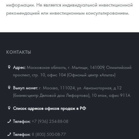
информации. Не является индивидуальной инвестиционной
рекомендацией или инвестиционным консультированием.
КОНТАКТЫ
Адрес:
Московская область, г. Мытищи, 141009
,
Олимпийский
проспект, стр. 10, офис 104 (Офисный центр «Альта»)
Выкуп монет:
г. Москва, 111024, ул. Авиамоторная, д.12
(бизнес-центр Деловой дом Лефортово), 10 этаж, офис 911А
Список адресов офисов продаж в РФ
Телефон:
+7 (936) 254-88-08
Телефон:
8 (800) 500-08-77