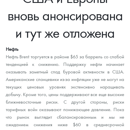
Новости
Монеты и жетоны ЗМД
Клуб ЗМД
Подбор монет
Иностранные
Памятные монеты России и СССР
вновь анонсирована
Котировки
Георгий Победоносец
Гарантии
Информация
Аналитика и события
Монеты стран мира после 1950г
Монеты Царской России
и тут же отложена
Контакты
Золотой червонец Сеятель
Выкуп монет
Распродажа монет и жетонов
Cтатьи
Курс золота и серебра
Итоги 2025 года. Прогноз курсов золота, серебра, платины на
2026 год
О нас
Золотые слитки
Вопрос - ответ
Георгий Победоносец - динамика цен
Лом выкуп
Выкуп серебряных монет
Нефть
Аксессуары
Памятка для работы с монетами из драгметаллов
Скупка слитков
Нефть Brent торгуется в районе $65 за баррель со слабой
Наши преимущества
тенденцией к снижению. Поддержку нефти начинает
Гарри Поттер
Условия возврата
Письмо директору
оказывать заметный спад буровой активности в США.
Американские сланцевики из-за инфляции уже не могут на
Год Лошади
Монеты
Пресс-служба
текущих ценовых уровнях экстенсивно наращивать
добычу. Кроме того, цены поддерживают все еще высокие
Флот: ледоколы и корабли
Политика конфиденциальности
ближневосточные риски. С другой стороны, риски
Жетоны "Необыкновенные обитатели глубин"
Политика использования Cookies
тарифных войн оказывают понижающее давление. Пока
что рынок выглядит сбалансированным и мы не
Ювелирные изделия
Положение по обработке и защите персональных данных
ожиданием снижения ниже $60 в среднесрочной