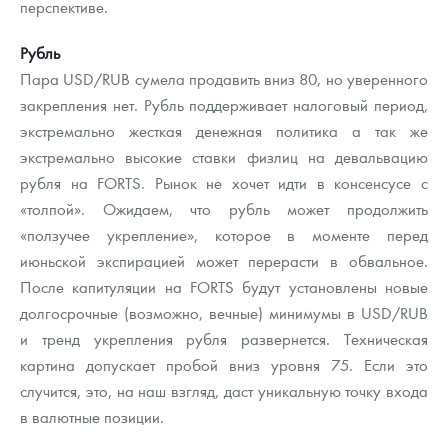
перспективе.
Русская нумизматика
Рубль
Золотая карманная галерея
Пара USD/RUB сумела продавить вниз 80, но уверенного
Наборы подарочных и коллекционных монет
закрепления нет. Рубль поддерживает налоговый период,
экстремально жесткая денежная политика а так же
Монеты и жетоны из недрагоценных металлов
экстремально высокие ставки физлиц на девальвацию
рубля на FORTS. Рынок не хочет идти в консенсусе с
Книги по нумизматике
«толпой». Ожидаем, что рубль может продолжить
«ползучее укрепление», которое в моменте перед
июньской экспирацией может перерасти в обвальное.
После капитуляции на FORTS будут установлены новые
долгосрочные (возможно, вечные) минимумы в USD/RUB
и тренд укрепления рубля развернется. Техническая
картина допускает пробой вниз уровня 75. Если это
случится, это, на наш взгляд, даст уникальную точку входа
в валютные позиции.