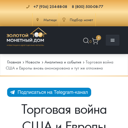
+7 (936) 254-88-08
8 (800) 500-08-77
Мытищи
Подбор монет
0
0
Главная
Новости
Аналитика и события
Торговая война
США и Европы вновь анонсирована и тут же отложена
Каталог
Инфо
Каталог Монет
Торговая война
Доставка
Инвестиционные монеты
Как сделать заказ
США и Европы
Услуги
Памятные и старинные монеты
Подлинность монет
Монеты Россия и СССР