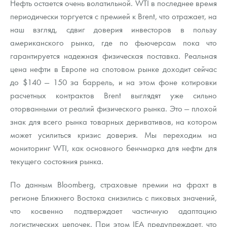
Нефть остается очень волатильной. WTI в последнее время
Русская нумизматика
периодически торгуется с премией к Brent, что отражает, на
Золотая карманная галерея
наш взгляд, сдвиг доверия инвесторов в пользу
американского рынка, где по фьючерсам пока что
Наборы подарочных и коллекционных монет
гарантируется надежная физическая поставка. Реальная
цена нефти в Европе на спотовом рынке доходит сейчас
Монеты и жетоны из недрагоценных металлов
до $140 — 150 за баррель, и на этом фоне котировки
Книги по нумизматике
расчетных контрактов Brent выглядят уже сильно
оторванными от реалий физического рынка. Это — плохой
знак для всего рынка товарных деривативов, на котором
может усилиться кризис доверия. Мы переходим на
мониторинг WTI, как основного бенчмарка для нефти для
текущего состояния рынка.
По данным Bloomberg, страховые премии на фрахт в
регионе Ближнего Востока снизились с пиковых значений,
что косвенно подтверждает частичную адаптацию
логистических цепочек. При этом IEA предупреждает, что