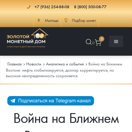
+7 (936) 254-88-08
8 (800) 500-08-77
Мытищи
Подбор монет
0
0
Главная
Новости
Аналитика и события
Война на Ближнем
Востоке: нефть стабилизируется, доллар корректируется, но
высокая неопределенность сохраняется.
Каталог
Инфо
Каталог Монет
Доставка
Инвестиционные монеты
Как сделать заказ
Война на Ближнем
Услуги
Памятные и старинные монеты
Подлинность монет
Монеты Россия и СССР