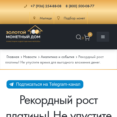
+7 (936) 254-88-08
8 (800) 500-08-77
Мытищи
Подбор монет
0
0
Главная
Новости
Аналитика и события
Рекордный рост
платины! Не упустите время для выгодного вложения денег.
Каталог
Инфо
Каталог Монет
Рекордный рост
Доставка
Инвестиционные монеты
Как сделать заказ
платины! Не упустите
Услуги
Памятные и старинные монеты
Подлинность монет
Монеты Россия и СССР