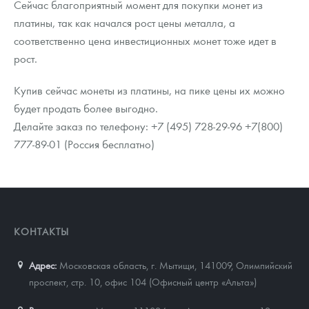
Сейчас благоприятный момент для покупки монет из
Русская нумизматика
платины, так как начался рост цены металла, а
Золотая карманная галерея
соответственно цена инвестиционных монет тоже идет в
рост.
Наборы подарочных и коллекционных монет
Купив сейчас монеты из платины, на пике цены их можно
Монеты и жетоны из недрагоценных металлов
будет продать более выгодно.
Делайте заказ по телефону: +7 (495) 728-29-96 +7(800)
Книги по нумизматике
777-89-01 (Россия бесплатно)
КОНТАКТЫ
Адрес:
Московская область, г. Мытищи, 141009
,
Олимпийский
проспект, стр. 10, офис 104 (Офисный центр «Альта»)