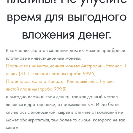
Новости
Монеты и жетоны ЗМД
Клуб ЗМД
Подбор монет
Иностранные
Памятные монеты России и СССР
время для выгодного
Котировки
Георгий Победоносец
Гарантии
Информация
Аналитика и события
Монеты стран мира после 1950г
Монеты Царской России
вложения денег.
Контакты
Золотой червонец Сеятель
Выкуп монет
Распродажа монет и жетонов
Cтатьи
Курс золота и серебра
Итоги 2025 года. Прогноз курсов золота, серебра, платины на
2026 год
О нас
Золотые слитки
Вопрос - ответ
Георгий Победоносец - динамика цен
Лом выкуп
Выкуп серебряных монет
В компании Золотой монетный дом вы можете приобрести
Аксессуары
Памятка для работы с монетами из драгметаллов
Скупка слитков
платиновые инвестиционные монеты:
Наши преимущества
Платиновая инвестиционная монета Австралии - Утконос, 1
Гарри Поттер
Условия возврата
Письмо директору
унция (31.1 г) чистой платины (проба 999.5)
Платиновая монета Канады - Кленовый лист, 1 унция
Год Лошади
Монеты
Пресс-служба
чистой платины (проба 999.5)
и выгодно вложить свои деньги, так как данный металл
Флот: ледоколы и корабли
Политика конфиденциальности
является и драгоценным, и промышленным. И что бы ни
Жетоны "Необыкновенные обитатели глубин"
Политика использования Cookies
случилось с экономикой, сырье в отличие от компаний не
может обанкротиться, тем более то сырье, которого не так
Ювелирные изделия
Положение по обработке и защите персональных данных
много.