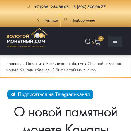
+7 (936) 254-88-08
8 (800) 500-08-77
Мытищи
Подбор монет
0
0
Главная
Новости
Аналитика и события
О новой памятной
монете Канады «Кленовый Лист» с тайным знаком
Каталог
Инфо
Каталог Монет
О новой памятной
Доставка
Инвестиционные монеты
Как сделать заказ
монете Канады
Услуги
Памятные и старинные монеты
Подлинность монет
Монеты Россия и СССР