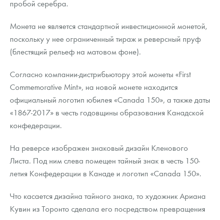
пробой серебра.
Русская нумизматика
Монета не является стандартной инвестиционной монетой,
Золотая карманная галерея
поскольку у нее ограниченный тираж и реверсный пруф
Наборы подарочных и коллекционных монет
(блестящий рельеф на матовом фоне).
Монеты и жетоны из недрагоценных металлов
Согласно компании-дистрибьютору этой монеты «First
Commemorative Mint», на новой монете находится
Книги по нумизматике
официальный логотип юбилея «Canada 150», а также даты
«1867-2017» в честь годовщины образования Канадской
конфедерации.
На реверсе изображен знаковый дизайн Кленового
Листа. Под ним слева помещен тайный знак в честь 150-
летия Конфедерации в Канаде и логотип «Canada 150».
Что касается дизайна тайного знака, то художник Ариана
Кувин из Торонто сделала его посредством превращения