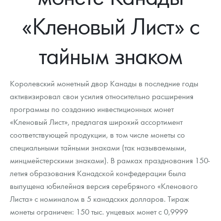
Новости
Монеты и жетоны ЗМД
Клуб ЗМД
Подбор монет
Иностранные
Памятные монеты России и СССР
«Кленовый Лист» с
Котировки
Георгий Победоносец
Гарантии
Информация
Аналитика и события
Монеты стран мира после 1950г
Монеты Царской России
тайным знаком
Контакты
Золотой червонец Сеятель
Выкуп монет
Распродажа монет и жетонов
Cтатьи
Курс золота и серебра
Итоги 2025 года. Прогноз курсов золота, серебра, платины на
2026 год
О нас
Золотые слитки
Вопрос - ответ
Георгий Победоносец - динамика цен
Лом выкуп
Выкуп серебряных монет
Королевский монетный двор Канады в последние годы
Аксессуары
Памятка для работы с монетами из драгметаллов
Скупка слитков
активизировал свои усилия относительно расширения
Наши преимущества
программы по созданию инвестиционных монет
Гарри Поттер
Условия возврата
Письмо директору
«Кленовый Лист», предлагая широкий ассортимент
соответствующей продукции, в том числе монеты со
Год Лошади
Монеты
Пресс-служба
специальными тайными знаками (так называемыми,
минцмейстерскими знаками). В рамках празднования 150-
Флот: ледоколы и корабли
Политика конфиденциальности
летия образования Канадской конфедерации была
Жетоны "Необыкновенные обитатели глубин"
Политика использования Cookies
выпущена юбилейная версия серебряного «Кленового
Листа» с номиналом в 5 канадских долларов. Тираж
Ювелирные изделия
Положение по обработке и защите персональных данных
монеты ограничен: 150 тыс. унцевых монет с 0,9999