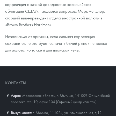
корреляция с низкой доходностью казначейских
облигаций США?», - задается вопросом Марк Чендлер,
старший вице-президент отдела иностранной валюты в
«Brown Brothers Harriman».
Независимо от причины, если сильная корреляция
сохранится, то это будет означать бычий рынок не только
для золота, но также и для японской иены.
КОНТАКТЫ
Адрес:
Московская область, г. Мытищи, 141009
,
Олимпийский
проспект, стр. 10, офис 104 (Офисный центр «Альта»)
Выкуп монет:
г. Москва, 111024, ул. Авиамоторная, д.12