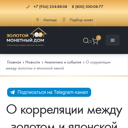
+7 (936) 254-88-08
8 (800) 500-08-77
Мытищи
Подбор монет
0
0
Главная
Новости
Аналитика и события
О корреляции
между золотом и японской иеной
Каталог
Инфо
Каталог Монет
О корреляции между
Доставка
Инвестиционные монеты
Как сделать заказ
золотом и японской
Услуги
Памятные и старинные монеты
Подлинность монет
Монеты Россия и СССР