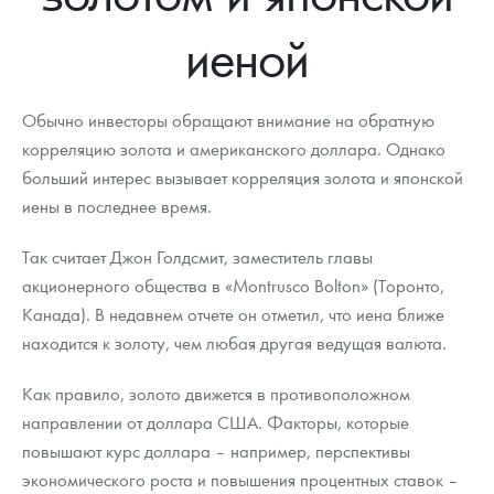
Новости
Монеты и жетоны ЗМД
Клуб ЗМД
Подбор монет
Иностранные
Памятные монеты России и СССР
иеной
Котировки
Георгий Победоносец
Гарантии
Информация
Аналитика и события
Монеты стран мира после 1950г
Монеты Царской России
Контакты
Золотой червонец Сеятель
Выкуп монет
Распродажа монет и жетонов
Cтатьи
Курс золота и серебра
Итоги 2025 года. Прогноз курсов золота, серебра, платины на
Обычно инвесторы обращают внимание на обратную
2026 год
корреляцию золота и американского доллара. Однако
О нас
Золотые слитки
Вопрос - ответ
Георгий Победоносец - динамика цен
Лом выкуп
Выкуп серебряных монет
больший интерес вызывает корреляция золота и японской
иены в последнее время.
Аксессуары
Памятка для работы с монетами из драгметаллов
Скупка слитков
Наши преимущества
Так считает Джон Голдсмит, заместитель главы
Гарри Поттер
Условия возврата
Письмо директору
акционерного общества в «Montrusco Bolton» (Торонто,
Год Лошади
Монеты
Канада). В недавнем отчете он отметил, что иена ближе
Пресс-служба
находится к золоту, чем любая другая ведущая валюта.
Флот: ледоколы и корабли
Политика конфиденциальности
Как правило, золото движется в противоположном
Жетоны "Необыкновенные обитатели глубин"
Политика использования Cookies
направлении от доллара США. Факторы, которые
повышают курс доллара – например, перспективы
Ювелирные изделия
Положение по обработке и защите персональных данных
экономического роста и повышения процентных ставок –