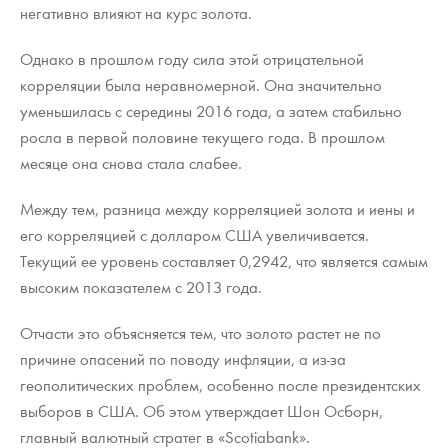
Русская нумизматика
негативно влияют на курс золота.
Золотая карманная галерея
Однако в прошлом году сила этой отрицательной
корреляции была неравномерной. Она значительно
Наборы подарочных и коллекционных монет
уменьшилась с середины 2016 года, а затем стабильно
росла в первой половине текущего года. В прошлом
Монеты и жетоны из недрагоценных металлов
месяце она снова стала слабее.
Книги по нумизматике
Между тем, разница между корреляцией золота и иены и
его корреляцией с долларом США увеличивается.
Текущий ее уровень составляет 0,2942, что является самым
высоким показателем с 2013 года.
Отчасти это объясняется тем, что золото растет не по
причине опасений по поводу инфляции, а из-за
геополитических проблем, особенно после президентских
выборов в США. Об этом утверждает Шон Осборн,
главный валютный стратег в «Scotiabank».