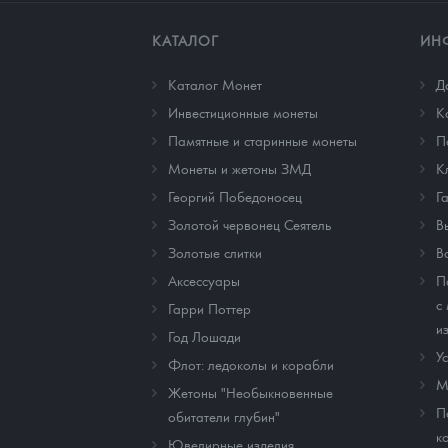
КАТАЛОГ
ИН
Каталог Монет
Д
Инвестиционные монеты
К
Памятные и старинные монеты
П
Монеты и жетоны ЗМД
К
Георгий Победоносец
Г
Золотой червонец Сеятель
В
Золотые слитки
В
Аксессуары
П
с
Гарри Поттер
и
Год Лошади
У
Флот: ледоколы и корабли
М
Жетоны "Необыкновенные
П
обитатели глубин"
к
Ювелирные изделия