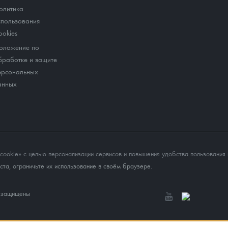
олитика
спользования
ookies
оложение по
бработке и защите
ерсональных
анных
okie» с целью персонализации сервисов и повышения удобства пользования 
та, ограничьте их использование в своём браузере.
а защищены