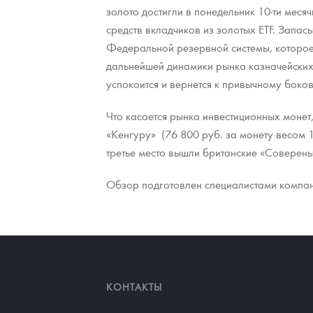
золото достигли в понедельник 10-ти мес
средств вкладчиков из золотых ETF. Запас
Контакты
Золотой червонец Сеятель
Выкуп монет
Распродажа монет и жетонов
Cтатьи
Курс золота и серебра
Итоги 2025 года. Прогноз курсов золота, сереб
Федеральной резервной системы, которое 
О нас
Золотые слитки
Вопрос - ответ
Георгий Победоносец - динамика цен
Лом выкуп
Выкуп серебряных монет
дальнейшей динамики рынка казначейских 
успокоится и вернется к привычному боко
Аксессуары
Памятка для работы с монетами из драгметаллов
Скупка слитков
Наши преимущества
Что касается рынка инвестиционных монет
Гарри Поттер
Условия возврата
Письмо директору
«Кенгуру» (76 800 руб. за монету весом 1
третье место вышли британские «Соверены»
Год Лошади
Монеты
Пресс-служба
Обзор подготовлен специалистами компа
Флот: ледоколы и корабли
Политика конфиденциальности
Жетоны "Необыкновенные обитатели глубин"
Политика использования Cookies
Ювелирные изделия
Положение по обработке и защите персональных 
Русская нумизматика
КОНТАКТЫ
Золотая карманная галерея