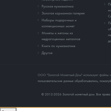
П
Русская нумизматика
и
Золотая карманная галерея
C
Наборы подарочных и
П
коллекционных монет
о
Монеты и жетоны из
п
недрагоценных металлов
д
Книги по нумизматике
Другое
ООО "Золотой Монетный Дом" использует файлы «co
пользовательские данные обрабатывались, пожалуйс
© 2012-2026 Золотой монетный дом. Все прав