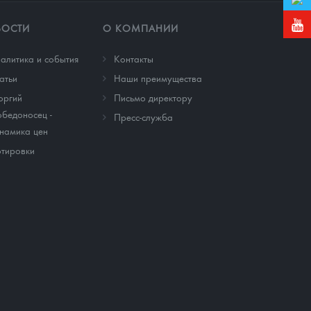
ВОСТИ
О КОМПАНИИ
алитика и события
Контакты
атьи
Наши преимущества
оргий
Письмо директору
бедоносец -
Пресс-служба
намика цен
тировки