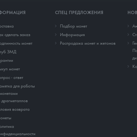
ФОРМАЦИЯ
СПЕЦ ПРЕДЛОЖЕНИЯ
НО
оставка
Подбор монет
Ан
ак сделать заказ
Информация
Cт
одлинность монет
Распродажа монет и жетонов
Ге
По
луб ЗМД
ди
арантии
Ко
ыкуп монет
опрос - ответ
амятка для работы
 монетами
з драгметаллов
словия возврата
онеты
олитика
онфиденциальности