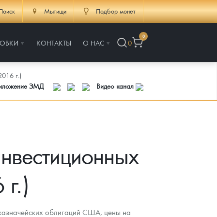
Поиск
Мытищи
Подбор монет
0
РОВКИ
КОНТАКТЫ
О НАС
0
016 г.)
риложение ЗМД
Видео канал
инвестиционных
г.)
казначейских облигаций США, цены на