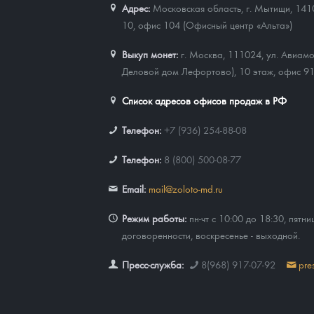
Адрес:
Московская область, г. Мытищи, 141
10, офис 104 (Офисный центр «Альта»)
Наборы подарочных и коллекционных монет
Выкуп монет:
г. Москва, 111024, ул. Авиамо
Монеты и жетоны из недрагоценных металлов
Деловой дом Лефортово), 10 этаж, офис 9
Книги по нумизматике
Список адресов офисов продаж в РФ
Телефон:
+7 (936) 254-88-08
Телефон:
8 (800) 500-08-77
Email:
mail@zoloto-md.ru
Режим работы:
пн-чт с 10:00 до 18:30, пятни
договоренности, воскресенье - выходной.
Пресс-служба:
8(968) 917-07-92
pre