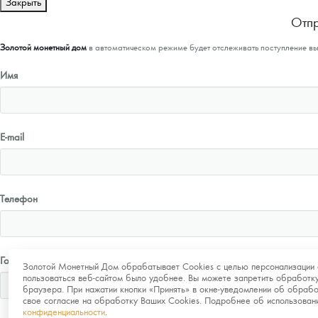
Закрыть
Отпр
Золотой монетный дом
в автоматическом режиме будет отслеживать поступление в
Имя
E-mail
Телефон
Город
Золотой Монетный Дом обрабатывает Cookies с целью персонализации 
пользоваться веб-сайтом было удобнее. Вы можете запретить обработку
браузера. При нажатии кнопки «Принять» в окне-уведомлении об обрабо
свое согласие на обработку Ваших Cookies. Подробнее об использова
конфиденциальности
.