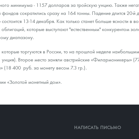
ячного минимума - 1157 долларов за тройскую унцию. Также нега
ы фондов сократились сразу на 164 тонны. Падение длится 20-й 
ра, платины на 2026 год
состоится 13-14 декабря. Как только станет больше ясности в в
облигаций, которые выступают "естественным" конкурентом зол
вому диапазону.
, которые торгуются в России, то на прошлой неделе наибольши
 унция). Второе место заняли австрийские «Филармоникеры» (77
 (18 400 руб. за монету весом 7.3 гр.).
нии «Золотой монетный дом».
данных
НАПИСАТЬ ПИСЬМО