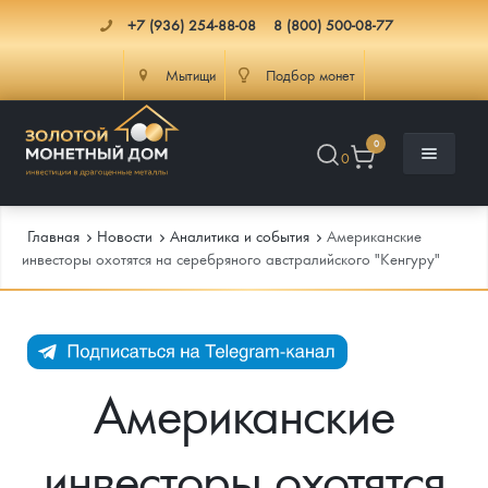
+7 (936) 254-88-08
8 (800) 500-08-77
Мытищи
Подбор монет
0
0
Главная
Новости
Аналитика и события
Американские
инвесторы охотятся на серебряного австралийского "Кенгуру"
Каталог
Инфо
Каталог Монет
Американские
Доставка
Инвестиционные монеты
Как сделать заказ
инвесторы охотятся
Услуги
Памятные и старинные монеты
Подлинность монет
Монеты Россия и СССР