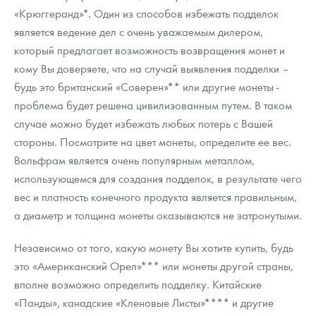
Русская нумизматика
«Крюггеранд»*. Один из способов избежать подделок
является ведение дел с очень уважаемым дилером,
Золотая карманная галерея
который предлагает возможность возвращения монет и
кому Вы доверяете, что на случай выявления подделки –
Наборы подарочных и коллекционных монет
будь это британский «Соверен»** или другие монеты -
Монеты и жетоны из недрагоценных металлов
проблема будет решена цивилизованным путем. В таком
случае можно будет избежать любых потерь с Вашей
Книги по нумизматике
стороны. Посмотрите на цвет монеты, определите ее вес.
Вольфрам является очень популярным металлом,
использующемся для создания подделок, в результате чего
вес и платность конечного продукта является правильным,
а диаметр и толщина монеты оказываются не затронутыми.
Независимо от того, какую монету Вы хотите купить, будь
это «Американский Орел»*** или монеты другой страны,
вполне возможно определить подделку. Китайские
«Панды», канадские «Кленовые Листы»**** и другие