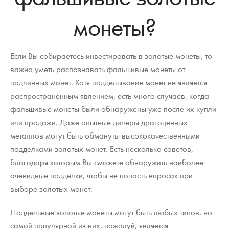
Новости
Монеты и жетоны ЗМД
Клуб ЗМД
Подбор монет
Иностранные
Памятные монеты России и СССР
монеты?
Котировки
Георгий Победоносец
Гарантии
Информация
Аналитика и события
Монеты стран мира после 1950г
Монеты Царской России
Контакты
Золотой червонец Сеятель
Выкуп монет
Распродажа монет и жетонов
Cтатьи
Курс золота и серебра
Итоги 2025 года. Прогноз курсов золота, серебра, платины на
Если Вы собираетесь инвестировать в золотые монеты, то
2026 год
важно уметь распознавать фальшивые монеты от
О нас
Золотые слитки
Вопрос - ответ
Георгий Победоносец - динамика цен
Лом выкуп
Выкуп серебряных монет
подлинных монет. Хотя подделывание монет не является
распространенным явлением, есть много случаев, когда
Аксессуары
Памятка для работы с монетами из драгметаллов
Скупка слитков
Наши преимущества
фальшивые монеты были обнаружены уже после их купли
Гарри Поттер
Условия возврата
или продажи. Даже опытные дилеры драгоценных
Письмо директору
металлов могут быть обмануты высококачественными
Год Лошади
Монеты
Пресс-служба
подделками золотых монет. Есть несколько советов,
благодаря которым Вы сможете обнаружить наиболее
Флот: ледоколы и корабли
Политика конфиденциальности
очевидные подделки, чтобы не попасть впросак при
выборе золотых монет.
Жетоны "Необыкновенные обитатели глубин"
Политика использования Cookies
Ювелирные изделия
Положение по обработке и защите персональных данных
Поддельные золотые монеты могут быть любых типов, но
самой популярной из них, пожалуй, является