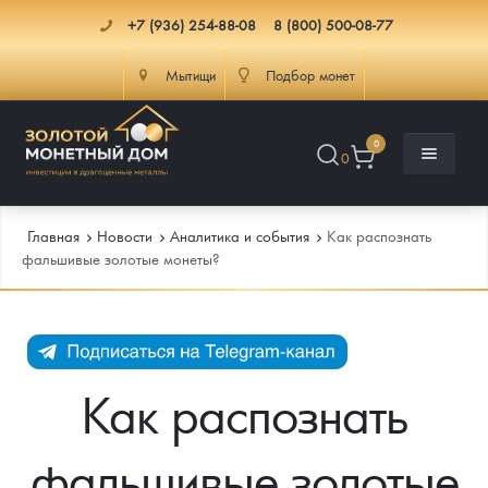
+7 (936) 254-88-08
8 (800) 500-08-77
Мытищи
Подбор монет
0
0
Главная
Новости
Аналитика и события
Как распознать
фальшивые золотые монеты?
Каталог
Инфо
Каталог Монет
Как распознать
Доставка
Инвестиционные монеты
Как сделать заказ
фальшивые золотые
Услуги
Памятные и старинные монеты
Подлинность монет
Монеты Россия и СССР