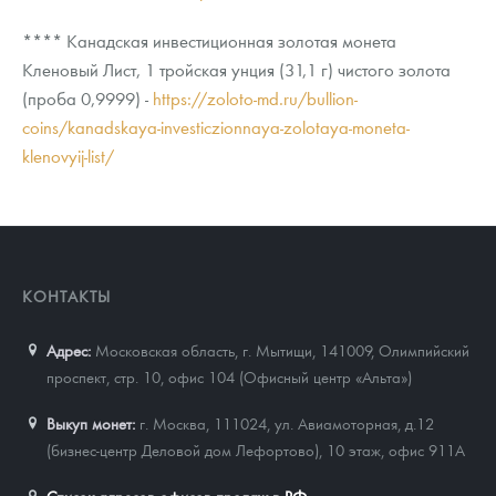
**** Канадская инвестиционная золотая монета
Кленовый Лист, 1 тройская унция (31,1 г) чистого золота
(проба 0,9999) -
https://zoloto-md.ru/bullion-
coins/kanadskaya-investiczionnaya-zolotaya-moneta-
klenovyij-list/
КОНТАКТЫ
Адрес:
Московская область, г. Мытищи, 141009
,
Олимпийский
проспект, стр. 10, офис 104 (Офисный центр «Альта»)
Выкуп монет:
г. Москва, 111024, ул. Авиамоторная, д.12
(бизнес-центр Деловой дом Лефортово), 10 этаж, офис 911А