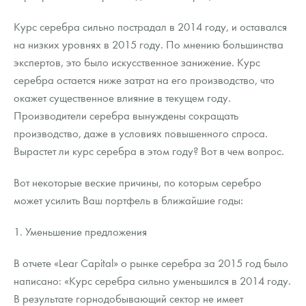
Русская нумизматика
Курс серебра сильно пострадал в 2014 году, и оставался
Золотая карманная галерея
на низких уровнях в 2015 году. По мнению большинства
экспертов, это было искусственное занижение. Курс
Наборы подарочных и коллекционных монет
серебра остается ниже затрат на его производство, что
Монеты и жетоны из недрагоценных металлов
окажет существенное влияние в текущем году.
Производители серебра вынуждены сокращать
Книги по нумизматике
производство, даже в условиях повышенного спроса.
Вырастет ли курс серебра в этом году? Вот в чем вопрос.
Вот некоторые веские причины, по которым серебро
может усилить Ваш портфель в ближайшие годы:
1. Уменьшение предложения
В отчете «Lear Capital» о рынке серебра за 2015 год было
написано: «Курс серебра сильно уменьшился в 2014 году.
В результате горнодобывающий сектор не имеет