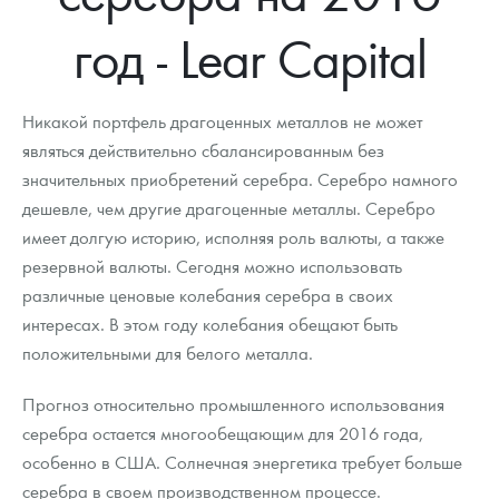
Новости
Монеты и жетоны ЗМД
Клуб ЗМД
Подбор монет
Иностранные
Памятные монеты России и СССР
год - Lear Capital
Котировки
Георгий Победоносец
Гарантии
Информация
Аналитика и события
Монеты стран мира после 1950г
Монеты Царской России
Контакты
Золотой червонец Сеятель
Выкуп монет
Распродажа монет и жетонов
Cтатьи
Курс золота и серебра
Итоги 2025 года. Прогноз курсов золота, серебра, платины на
Никакой портфель драгоценных металлов не может
2026 год
являться действительно сбалансированным без
О нас
Золотые слитки
Вопрос - ответ
Георгий Победоносец - динамика цен
Лом выкуп
Выкуп серебряных монет
значительных приобретений серебра. Серебро намного
дешевле, чем другие драгоценные металлы. Серебро
Аксессуары
Памятка для работы с монетами из драгметаллов
Скупка слитков
Наши преимущества
имеет долгую историю, исполняя роль валюты, а также
Гарри Поттер
Условия возврата
резервной валюты. Сегодня можно использовать
Письмо директору
различные ценовые колебания серебра в своих
Год Лошади
Монеты
Пресс-служба
интересах. В этом году колебания обещают быть
положительными для белого металла.
Флот: ледоколы и корабли
Политика конфиденциальности
Прогноз относительно промышленного использования
Жетоны "Необыкновенные обитатели глубин"
Политика использования Cookies
серебра остается многообещающим для 2016 года,
Ювелирные изделия
Положение по обработке и защите персональных данных
особенно в США. Солнечная энергетика требует больше
серебра в своем производственном процессе.