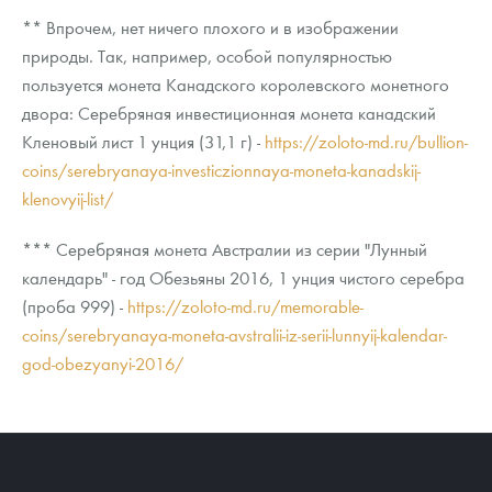
** Впрочем, нет ничего плохого и в изображении
природы. Так, например, особой популярностью
пользуется монета Канадского королевского монетного
двора: Серебряная инвестиционная монета канадский
Кленовый лист 1 унция (31,1 г) -
https://zoloto-md.ru/bullion-
coins/serebryanaya-investiczionnaya-moneta-kanadskij-
klenovyij-list/
*** Серебряная монета Австралии из серии "Лунный
календарь" - год Обезьяны 2016, 1 унция чистого серебра
(проба 999) -
https://zoloto-md.ru/memorable-
coins/serebryanaya-moneta-avstralii-iz-serii-lunnyij-kalendar-
god-obezyanyi-2016/