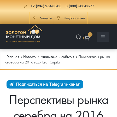
+7 (936) 254-88-08
8 (800) 500-08-77
Мытищи
Подбор монет
0
0
Главная
Новости
Аналитика и события
Перспективы рынка
серебра на 2016 год - Lear Capital
Каталог
Инфо
Каталог Монет
Перспективы рынка
Доставка
Инвестиционные монеты
Как сделать заказ
серебра на 2016
Услуги
Памятные и старинные монеты
Подлинность монет
Монеты Россия и СССР