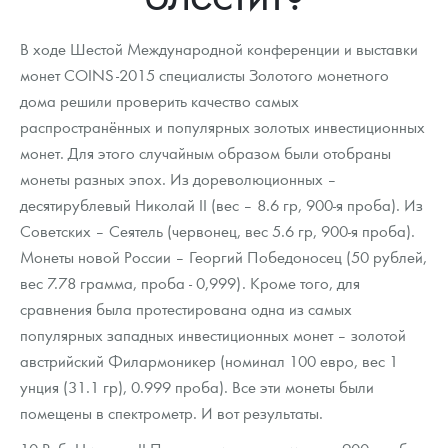
Новости
Монеты и жетоны ЗМД
Клуб ЗМД
Подбор монет
Иностранные
Памятные монеты России и СССР
В ходе Шестой Международной конференции и выставки
Котировки
Георгий Победоносец
Гарантии
Информация
Аналитика и события
Монеты стран мира после 1950г
Монеты Царской России
монет COINS-2015 специалисты Золотого монетного
дома решили проверить качество самых
Контакты
Золотой червонец Сеятель
Выкуп монет
Распродажа монет и жетонов
Cтатьи
Курс золота и серебра
Итоги 2025 года. Прогноз курсов золота, серебра, платины на
2026 год
распространённых и популярных золотых инвестиционных
О нас
Золотые слитки
Вопрос - ответ
Георгий Победоносец - динамика цен
Лом выкуп
Выкуп серебряных монет
монет. Для этого случайным образом были отобраны
монеты разных эпох. Из дореволюционных –
Аксессуары
Памятка для работы с монетами из драгметаллов
Скупка слитков
Наши преимущества
десятирублевый Николай II (вес – 8.6 гр, 900-я проба). Из
Советских – Сеятель (червонец, вес 5.6 гр, 900-я проба).
Гарри Поттер
Условия возврата
Письмо директору
Монеты новой России – Георгий Победоносец (50 рублей,
Год Лошади
Монеты
вес 7.78 грамма, проба - 0,999). Кроме того, для
Пресс-служба
сравнения была протестирована одна из самых
Флот: ледоколы и корабли
Политика конфиденциальности
популярных западных инвестиционных монет – золотой
австрийский Филармоникер (номинал 100 евро, вес 1
Жетоны "Необыкновенные обитатели глубин"
Политика использования Cookies
унция (31.1 гр), 0.999 проба). Все эти монеты были
помещены в спектрометр. И вот результаты.
Ювелирные изделия
Положение по обработке и защите персональных данных