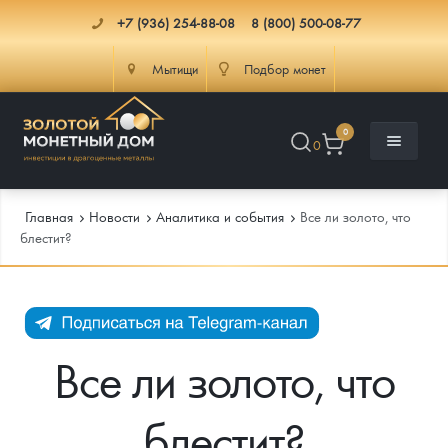
+7 (936) 254-88-08
8 (800) 500-08-77
Мытищи
Подбор монет
0
0
Главная
Новости
Аналитика и события
Все ли золото, что
блестит?
Каталог
Инфо
Каталог Монет
Все ли золото, что
Доставка
Инвестиционные монеты
Как сделать заказ
блестит?
Услуги
Памятные и старинные монеты
Подлинность монет
Монеты Россия и СССР