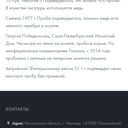
10 Руб. Николая II Подтвердилось, что монета 900 пробы.
Русская нумизматика
В качестве лигатуры используется медь.
Золотая карманная галерея
Сеятель 1977 г. Проба подтвердилась, помимо меди есть
немного серебра в монете.
Наборы подарочных и коллекционных монет
Георгий Победоносец, Санкт-Петербургский Монетный
Монеты и жетоны из недрагоценных металлов
Дом. Несмотря на пятна на монете, проба в норме. По
неофициальным комментариям Гознака, с 2014 года
Книги по нумизматике
проблема с пятнами на питерских монетах решена
Автрийский Филармоникер весом 31.1 г подтвердил свою
высокую пробу без примесей.
КОНТАКТЫ
Адрес:
Московская область, г. Мытищи, 141009
,
Олимпийский