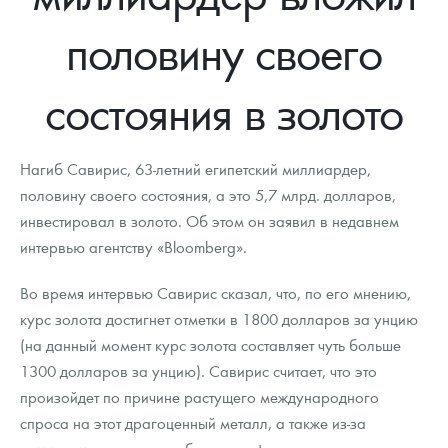
Новости
Монеты и жетоны ЗМД
Клуб ЗМД
Подбор монет
Иностранные
Памятные монеты России и СССР
половину своего
Котировки
Георгий Победоносец
Гарантии
Информация
Аналитика и события
Монеты стран мира после 1950г
Монеты Царской России
состояния в золото
Контакты
Золотой червонец Сеятель
Выкуп монет
Распродажа монет и жетонов
Cтатьи
Курс золота и серебра
Итоги 2025 года. Прогноз курсов золота, серебра, платины на
2026 год
О нас
Золотые слитки
Вопрос - ответ
Георгий Победоносец - динамика цен
Лом выкуп
Выкуп серебряных монет
Нагиб Савирис, 63-летний египетский миллиардер,
Аксессуары
Памятка для работы с монетами из драгметаллов
Скупка слитков
половину своего состояния, а это 5,7 млрд. долларов,
Наши преимущества
инвестировал в золото. Об этом он заявил в недавнем
Гарри Поттер
Условия возврата
Письмо директору
интервью агентству «Bloomberg».
Год Лошади
Монеты
Пресс-служба
Во время интервью Савирис сказал, что, по его мнению,
курс золота достигнет отметки в 1800 долларов за унцию
Флот: ледоколы и корабли
Политика конфиденциальности
(на данный момент курс золота составляет чуть больше
Жетоны "Необыкновенные обитатели глубин"
Политика использования Cookies
1300 долларов за унцию). Савирис считает, что это
произойдет по причине растущего международного
Ювелирные изделия
Положение по обработке и защите персональных данных
спроса на этот драгоценный металл, а также из-за