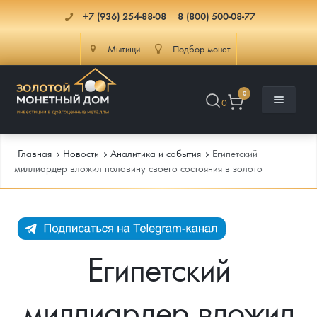
+7 (936) 254-88-08
8 (800) 500-08-77
Мытищи
Подбор монет
0
0
Главная
Новости
Аналитика и события
Египетский
миллиардер вложил половину своего состояния в золото
Каталог
Инфо
Каталог Монет
Египетский
Доставка
Инвестиционные монеты
Как сделать заказ
миллиардер вложил
Услуги
Памятные и старинные монеты
Подлинность монет
Монеты Россия и СССР