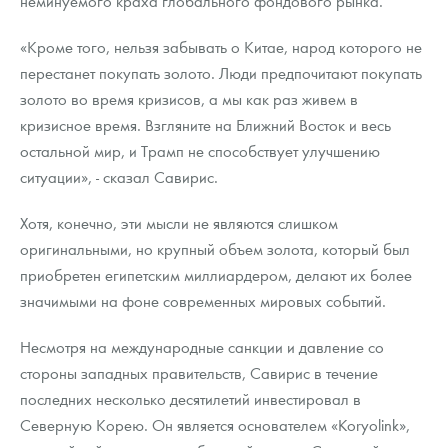
неминуемого краха глобального фондового рынка.
Русская нумизматика
«Кроме того, нельзя забывать о Китае, народ которого не
Золотая карманная галерея
перестанет покупать золото. Люди предпочитают покупать
Наборы подарочных и коллекционных монет
золото во время кризисов, а мы как раз живем в
кризисное время. Взгляните на Ближний Восток и весь
Монеты и жетоны из недрагоценных металлов
остальной мир, и Трамп не способствует улучшению
ситуации», - сказал Савирис.
Книги по нумизматике
Хотя, конечно, эти мысли не являются слишком
оригинальными, но крупный объем золота, который был
приобретен египетским миллиардером, делают их более
значимыми на фоне современных мировых событий.
Несмотря на международные санкции и давление со
стороны западных правительств, Савирис в течение
последних несколько десятилетий инвестировал в
Северную Корею. Он является основателем «Koryolink»,