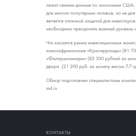
лежат свежие данные по экономике США. 
для многих популярных активов, но не д
Контакты
Золотой червонец Сеятель
Выкуп монет
Распродажа монет и жетонов
Cтатьи
Курс золота и серебра
Итоги 2025 года. Прогноз курсов золота, сереб
является отличной защитой для инвесторо
О нас
Золотые слитки
Вопрос - ответ
Георгий Победоносец - динамика цен
Лом выкуп
Выкуп серебряных монет
необходимо преодолеть важный уровень с
Аксессуары
Памятка для работы с монетами из драгметаллов
Скупка слитков
Наши преимущества
Что касается рынка инвестиционных монет
южноафриканские «Крюгерранды» (81 700 р
Гарри Поттер
Условия возврата
Письмо директору
«Филармоникеры» (82 300 рублей за моне
двора (21 200 руб. за монету весом 7.7 гр
Год Лошади
Монеты
Пресс-служба
Обзор подготовлен специалистами компани
Флот: ледоколы и корабли
Политика конфиденциальности
md.ru
Жетоны "Необыкновенные обитатели глубин"
Политика использования Cookies
Ювелирные изделия
Положение по обработке и защите персональных 
Русская нумизматика
КОНТАКТЫ
Золотая карманная галерея