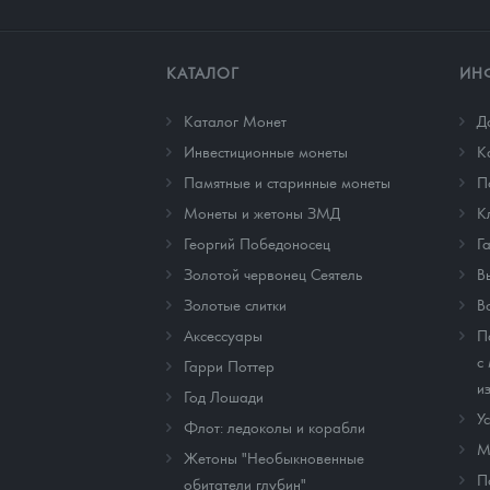
КАТАЛОГ
ИН
Каталог Монет
Д
Инвестиционные монеты
К
Памятные и старинные монеты
П
Монеты и жетоны ЗМД
К
Георгий Победоносец
Г
Золотой червонец Сеятель
В
Золотые слитки
В
Аксессуары
П
с
Гарри Поттер
и
Год Лошади
У
Флот: ледоколы и корабли
М
Жетоны "Необыкновенные
П
обитатели глубин"