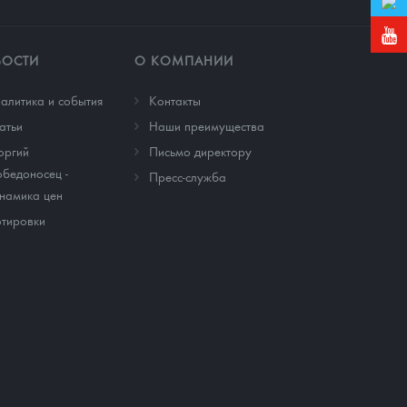
ВОСТИ
О КОМПАНИИ
алитика и события
Контакты
атьи
Наши преимущества
оргий
Письмо директору
бедоносец -
Пресс-служба
намика цен
тировки