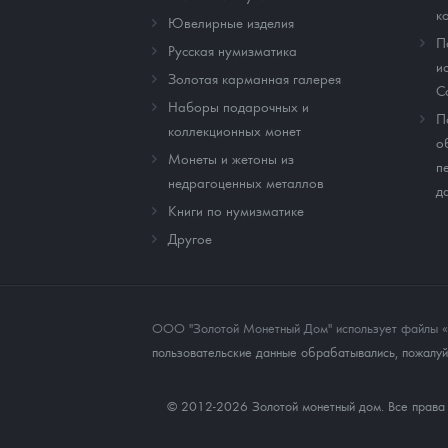
к
Ювелирные изделия
П
Русская нумизматика
и
Золотая карманная галерея
C
Наборы подарочных и
П
коллекционных монет
о
Монеты и жетоны из
п
недрагоценных металлов
д
Книги по нумизматике
Другое
ООО "Золотой Монетный Дом" использует файлы «co
пользовательские данные обрабатывались, пожалуйс
© 2012-2026 Золотой монетный дом. Все прав