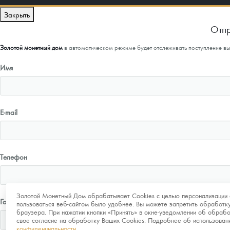
Закрыть
Отпр
Золотой монетный дом
в автоматическом режиме будет отслеживать поступление в
Имя
E-mail
Телефон
Золотой Монетный Дом обрабатывает Cookies с целью персонализации 
Город
пользоваться веб-сайтом было удобнее. Вы можете запретить обработку
браузера. При нажатии кнопки «Принять» в окне-уведомлении об обрабо
свое согласие на обработку Ваших Cookies. Подробнее об использова
конфиденциальности
.