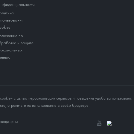
онфиденциальности
олитика
спользования
ookies
оложение по
бработке и защите
ерсональных
анных
okie» с целью персонализации сервисов и повышения удобства пользования 
та, ограничьте их использование в своём браузере.
а защищены