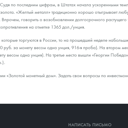
Судя по последним цифрам, в Штатах начала ускоренными темп
ля золота. «Желтый металл» традиционно хорошо отыгрывает лю
ра, платины на 2026 год
в. Впрочем, говорить о возобновлении долгосрочного растущего 
опротивления на отметке 1365 дол./унция.
, которые торгуются в России, то на прошедшей неделе наболь
уб. за монету весом одна унция, 916-я проба). На втором мес
ту весом одна унция). На третье место вышли «Георгии Победо
.).
и «Золотой монетный дом». Задать свои вопросы по инвестмоне
данных
НАПИСАТЬ ПИСЬМО