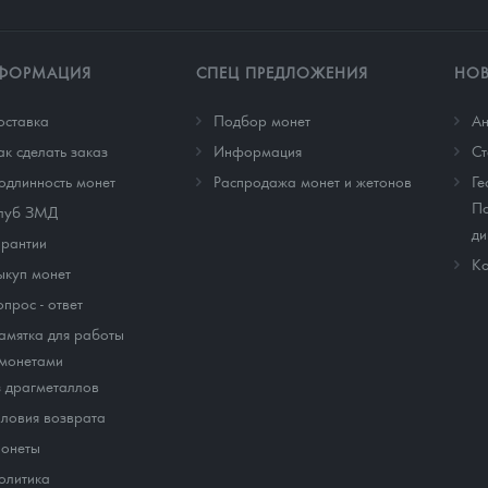
ФОРМАЦИЯ
СПЕЦ ПРЕДЛОЖЕНИЯ
НО
оставка
Подбор монет
Ан
ак сделать заказ
Информация
Cт
одлинность монет
Распродажа монет и жетонов
Ге
По
луб ЗМД
ди
арантии
Ко
ыкуп монет
опрос - ответ
амятка для работы
 монетами
з драгметаллов
словия возврата
онеты
олитика