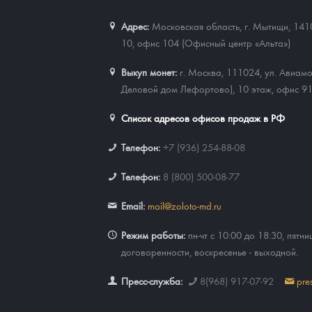
Наборы подарочных и коллекционных монет
Адрес:
Московская область, г. Мытищи, 141
10, офис 104 (Офисный центр «Альта»)
Монеты и жетоны из недрагоценных металлов
Выкуп монет:
г. Москва, 111024, ул. Авиамо
Книги по нумизматике
Деловой дом Лефортово), 10 этаж, офис 9
Список адресов офисов продаж в РФ
Телефон:
+7 (936) 254-88-08
Телефон:
8 (800) 500-08-77
Email:
mail@zoloto-md.ru
Режим работы:
пн-чт с 10:00 до 18:30, пятни
договоренности, воскресенье - выходной.
Пресс-служба:
8(968) 917-07-92
pre