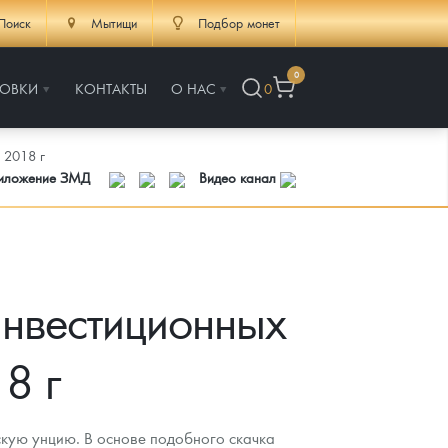
Поиск
Мытищи
Подбор монет
0
РОВКИ
КОНТАКТЫ
О НАС
0
 2018 г
риложение ЗМД
Видео канал
инвестиционных
8 г
скую унцию. В основе подобного скачка