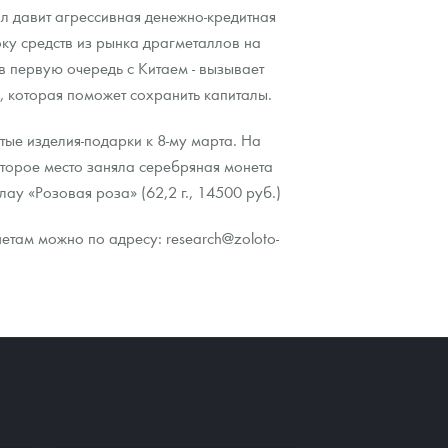
лл давит агрессивная денежно-кредитная
ку средств из рынка драгметаллов на
в первую очередь с Китаем - вызывает
, которая поможет сохранить капиталы.
ые изделия-подарки к 8-му марта. На
Второе место заняла серебряная монета
ау «Розовая роза» (62,2 г., 14500 руб.)
там можно по адресу: research@zoloto-