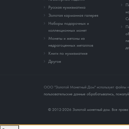
П
Русская нумизматика
и
Золотая карманная галерея
C
Наборы подарочных и
П
коллекционных монет
о
Монеты и жетоны из
п
недрагоценных металлов
д
Книги по нумизматике
Другое
ООО "Золотой Монетный Дом" использует файлы «co
пользовательские данные обрабатывались, пожалуйс
© 2012-2026 Золотой монетный дом. Все прав