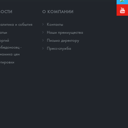
ВОСТИ
О КОМПАНИИ
алитика и события
Контакты
атьи
Наши преимущества
оргий
Письмо директору
бедоносец -
Пресс-служба
намика цен
тировки