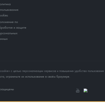
олитика
спользования
ookies
оложение по
бработке и защите
ерсональных
анных
okie» с целью персонализации сервисов и повышения удобства пользования 
та, ограничьте их использование в своём браузере.
а защищены