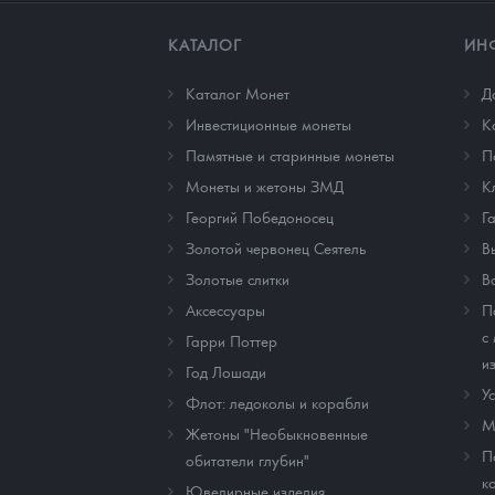
КАТАЛОГ
ИН
Каталог Монет
Д
Инвестиционные монеты
К
Памятные и старинные монеты
П
Монеты и жетоны ЗМД
К
Георгий Победоносец
Г
Золотой червонец Сеятель
В
Золотые слитки
В
Аксессуары
П
с
Гарри Поттер
и
Год Лошади
У
Флот: ледоколы и корабли
М
Жетоны "Необыкновенные
П
обитатели глубин"
к
Ювелирные изделия