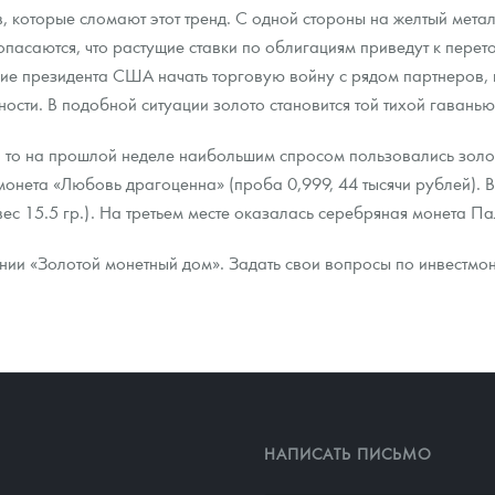
, которые сломают этот тренд. С одной стороны на желтый мета
асаются, что растущие ставки по облигациям приведут к перето
ра, платины на 2026 год
ие президента США начать торговую войну с рядом партнеров, 
ости. В подобной ситуации золото становится той тихой гаванью
, то на прошлой неделе наибольшим спросом пользовались золот
онета «Любовь драгоценна» (проба 0,999, 44 тысячи рублей). 
ес 15.5 гр.). На третьем месте оказалась серебряная монета Пал
и «Золотой монетный дом». Задать свои вопросы по инвестмоне
данных
НАПИСАТЬ ПИСЬМО