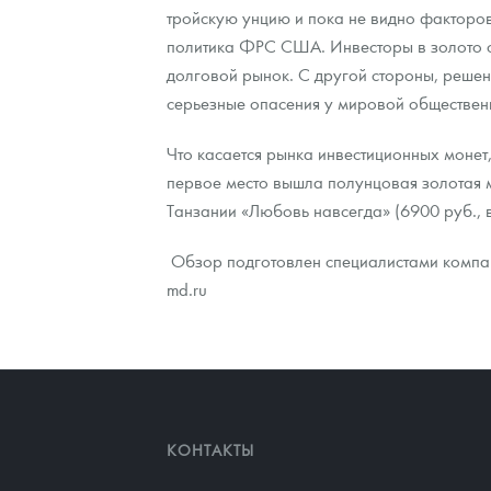
тройскую унцию и пока не видно факторов
политика ФРС США. Инвесторы в золото оп
Контакты
Золотой червонец Сеятель
Выкуп монет
Распродажа монет и жетонов
Cтатьи
Курс золота и серебра
Итоги 2025 года. Прогноз курсов золота, сереб
долговой рынок. С другой стороны, решен
О нас
Золотые слитки
Вопрос - ответ
Георгий Победоносец - динамика цен
Лом выкуп
Выкуп серебряных монет
серьезные опасения у мировой общественн
Аксессуары
Памятка для работы с монетами из драгметаллов
Скупка слитков
Наши преимущества
Что касается рынка инвестиционных монет
первое место вышла полунцовая золотая м
Гарри Поттер
Условия возврата
Письмо директору
Танзании «Любовь навсегда» (6900 руб., в
Год Лошади
Монеты
Пресс-служба
Обзор подготовлен специалистами компани
md.ru
Флот: ледоколы и корабли
Политика конфиденциальности
Жетоны "Необыкновенные обитатели глубин"
Политика использования Cookies
Ювелирные изделия
Положение по обработке и защите персональных 
Русская нумизматика
КОНТАКТЫ
Золотая карманная галерея