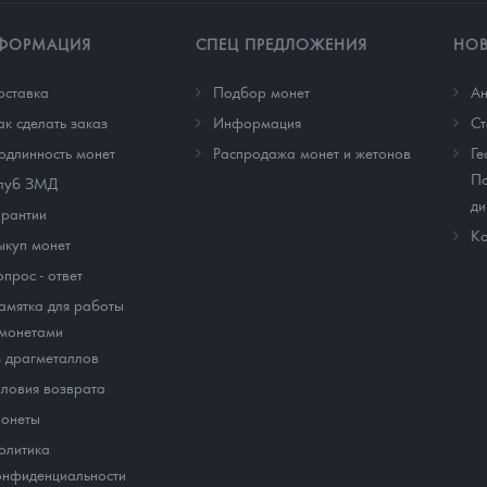
ФОРМАЦИЯ
СПЕЦ ПРЕДЛОЖЕНИЯ
НО
оставка
Подбор монет
Ан
ак сделать заказ
Информация
Cт
одлинность монет
Распродажа монет и жетонов
Ге
По
луб ЗМД
ди
арантии
Ко
ыкуп монет
опрос - ответ
амятка для работы
 монетами
з драгметаллов
словия возврата
онеты
олитика
онфиденциальности