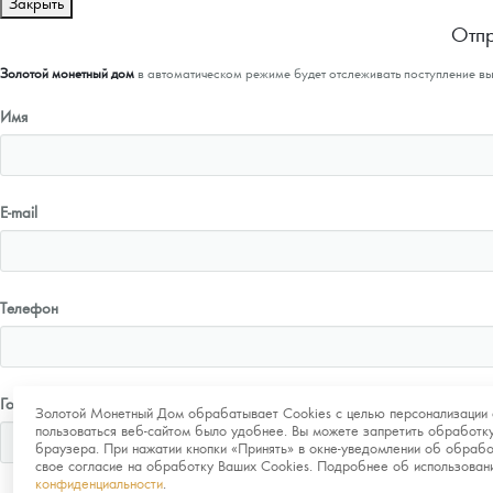
Закрыть
Отпр
Золотой монетный дом
в автоматическом режиме будет отслеживать поступление в
Имя
E-mail
Телефон
Город
Золотой Монетный Дом обрабатывает Cookies с целью персонализации 
пользоваться веб-сайтом было удобнее. Вы можете запретить обработку
браузера. При нажатии кнопки «Принять» в окне-уведомлении об обрабо
свое согласие на обработку Ваших Cookies. Подробнее об использова
конфиденциальности
.