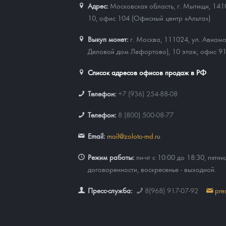
Адрес:
Московская область, г. Мытищи, 141
10, офис 104 (Офисный центр «Альта»)
Наборы подарочных и коллекционных монет
Выкуп монет:
г. Москва, 111024, ул. Авиамо
Монеты и жетоны из недрагоценных металлов
Деловой дом Лефортово), 10 этаж, офис 9
Книги по нумизматике
Список адресов офисов продаж в РФ
Телефон:
+7 (936) 254-88-08
Телефон:
8 (800) 500-08-77
Email:
mail@zoloto-md.ru
Режим работы:
пн-чт с 10:00 до 18:30, пятни
договоренности, воскресенье - выходной.
Пресс-служба:
8(968) 917-07-92
pre