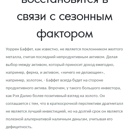
Новости
Монеты и жетоны ЗМД
Клуб ЗМД
Подбор монет
Иностранные
Памятные монеты России и СССР
связи с сезонным
Котировки
Георгий Победоносец
Гарантии
Информация
Аналитика и события
Монеты стран мира после 1950г
Монеты Царской России
фактором
Контакты
Золотой червонец Сеятель
Выкуп монет
Распродажа монет и жетонов
Cтатьи
Курс золота и серебра
Итоги 2025 года. Прогноз курсов золота, серебра, платины на
2026 год
О нас
Золотые слитки
Вопрос - ответ
Георгий Победоносец - динамика цен
Лом выкуп
Выкуп серебряных монет
Уоррен Баффет, как известно, не является поклонником желтого
Аксессуары
Памятка для работы с монетами из драгметаллов
Скупка слитков
Наши преимущества
металла, считая последний непродуктивным активом. Делая
выбор между активом, который приносит доход ежегодно,
Гарри Поттер
Условия возврата
Письмо директору
например, ферма, и активом, «ничего не делающим»,
Год Лошади
Монеты
например, золотом, - Баффет всегда будет на стороне
Пресс-служба
продуктивного актива. Впрочем, у такого большого инвестора,
Флот: ледоколы и корабли
Политика конфиденциальности
как Рэя Далио более позитивный взгляд на золото. Он
соглашается с тем, что в краткосрочной перспективе драгметалл
Жетоны "Необыкновенные обитатели глубин"
Политика использования Cookies
не является лучшей инвестицией, но на долгий срок он является
Ювелирные изделия
Положение по обработке и защите персональных данных
полезной альтернативой наличным деньгам, учитывая его
дефицитность.