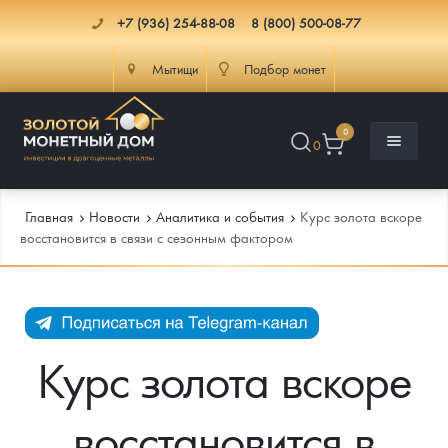
+7 (936) 254-88-08
8 (800) 500-08-77
Мытищи
Подбор монет
0
0
Главная
Новости
Аналитика и события
Курс золота вскоре
восстановится в связи с сезонным фактором
Каталог
Инфо
Каталог Монет
Курс золота вскоре
Доставка
Инвестиционные монеты
Как сделать заказ
восстановится в
Услуги
Памятные и старинные монеты
Подлинность монет
Монеты Россия и СССР