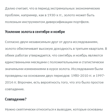
Русская нумизматика
Далио считает, что в период экстремальных экономических
Золотая карманная галерея
проблем, например, как в 1930-х гг., золото может быть
полезным инструментом диверсификации портфеля.
Наборы подарочных и коллекционных монет
Усиление золота в сентябре и ноябре
Монеты и жетоны из недрагоценных металлов
Согласно двум независимым друг от друга исследованиям,
Книги по нумизматике
золото обеспечивает высокую доходность в третьем квартале. В
обеих работах утверждается, что сентябрь и ноябрь являются
единственными месяцами с положительными и статистически
значимыми изменениями в курсе золота. Исследования были
проведены на основании двух периодов: 1980-2010 гг. и 1997-
2014 гг. Впрочем, есть вероятность того, что это было простое
совпадение.
Совпадение?
Нужно скептически относиться к выводам, которые основаны