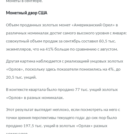
монеты в сентябре.
Русская нумизматика
Монетный двор США
Золотая карманная галерея
Объем проданных золотых монет «Американский Орел» в
Наборы подарочных и коллекционных монет
различных номиналах достиг самого высокого уровня с января:
совокупный объем продаж за сентябрь составил 60,5 тыс.
Монеты и жетоны из недрагоценных металлов
экземпляров, что на 41% больше по сравнению с августом.
Книги по нумизматике
Другая картина наблюдается с реализацией унцовых золотых
«Орлов», поскольку здесь показатели понизились на 4%, до
20,5 тыс. унций.
В контексте квартала было продано 77 тыс. унций золотых
«Орлов» в разных номиналах.
Этот результат выглядит неплохо, если посмотреть на него с
точки зрения перспективы текущего года: до сих пор было
продано 197,5 тыс. унций в золотых «Орлах» разных