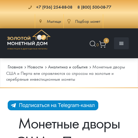
+7 (936) 254-88-08
8 (800) 500-08-77
Мытищи
Подбор монет
0
0
Главная
Новости
Аналитика и события
Монетные дворы
США и Перта еле справляются со спросом на золотые и
серебряные инвестиционные монеты
Каталог
Инфо
Каталог Монет
Доставка
Инвестиционные монеты
Как сделать заказ
Монетные дворы
Услуги
Памятные и старинные монеты
Подлинность монет
Монеты Россия и СССР