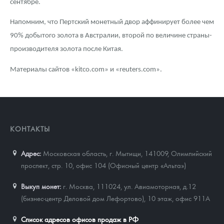
сентябре.
Напомним, что Пертский монетный двор аффинирует более чем
90% добытого золота в Австралии, второй по величине страны-
производителя золота после Китая.
Материалы сайтов «kitco.com» и «reuters.com».
КОНТАКТЫ
Адрес:
Московская область, г. Мытищи, 141009
,
Олимпийский
проспект, стр. 10, офис 104 (Офисный центр «Альта»)
Выкуп монет:
г. Москва, 111024, ул. Авиамоторная, д.12
(бизнес-центр Деловой дом Лефортово), 10 этаж, офис 911А
Список адресов офисов продаж в РФ