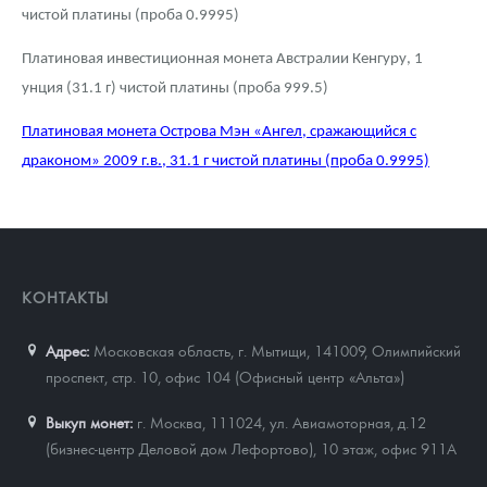
чистой платины (проба 0.9995)
Платиновая инвестиционная монета Австралии Кенгуру, 1
унция (31.1 г) чистой платины (проба 999.5)
Платиновая монета Острова Мэн «Ангел, сражающийся с
драконом» 2009 г.в., 31.1 г чистой платины (проба 0.9995)
КОНТАКТЫ
Адрес:
Московская область, г. Мытищи, 141009
,
Олимпийский
проспект, стр. 10, офис 104 (Офисный центр «Альта»)
Выкуп монет:
г. Москва, 111024, ул. Авиамоторная, д.12
(бизнес-центр Деловой дом Лефортово), 10 этаж, офис 911А