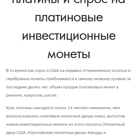
Новости
Монеты и жетоны ЗМД
Клуб ЗМД
Подбор монет
Иностранные
Памятные монеты России и СССР
платиновые
Котировки
Георгий Победоносец
Гарантии
Информация
Аналитика и события
Монеты стран мира после 1950г
Монеты Царской России
инвестиционные
Контакты
Золотой червонец Сеятель
Выкуп монет
Распродажа монет и жетонов
Cтатьи
Курс золота и серебра
Итоги 2025 года. Прогноз курсов золота, серебра, платины на
2026 год
О нас
Золотые слитки
Вопрос - ответ
Георгий Победоносец - динамика цен
Лом выкуп
Выкуп серебряных монет
монеты
Аксессуары
Памятка для работы с монетами из драгметаллов
Скупка слитков
Наши преимущества
В то время как спрос в США на недавно отчеканенные золотые и
Гарри Поттер
Условия возврата
Письмо директору
серебряные монеты приближается к самому низкому уровню за
Год Лошади
Монеты
Пресс-служба
последние десять лет, объем продаж платиновых монет в
регионе, напротив, растет.
Флот: ледоколы и корабли
Политика конфиденциальности
Курс платины находится около 14-летнего минимума, чем
Жетоны "Необыкновенные обитатели глубин"
Политика использования Cookies
воспользовались ключевые монетные дворы мира, выпустив
новые инвестиционные монеты из этого металла (Монетный
Ювелирные изделия
Положение по обработке и защите персональных данных
двор США, Королевские монетные дворы Канады и