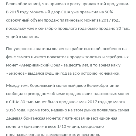
Русская нумизматика
Великобритании), что привело к росту продаж этой продукции.
В 2018 году Монетный двор США уже превысил на 50%
Золотая карманная галерея
совокупный объем продаж платиновых монет за 2017 год,
поскольку уже к сентябрю прошлого года было продано 30 тыс.
Наборы подарочных и коллекционных монет
унций в монетах.
Монеты и жетоны из недрагоценных металлов
Популярность платины является крайне высокой, особенно на
Книги по нумизматике
фоне самого низкого показателя продаж золотых и серебряных
монет «Американский Орел» за десять лет, в то время как у
«Бизонов» выдался худший год за всю историю их чеканки.
Между тем, Королевский монетный двор Великобритании
сообщил о рекордном объеме продаж своих платиновых монет
в США: 30 тыс. монет было продано с мая 2017 года до марта
2018 года. Кроме того, недавно на этом рынке появилась самая
дешевая британская монета: платиновая инвестиционная
монета «Британия» в весе 1/10 унции, специально
предназначенная для американских инвесторов.