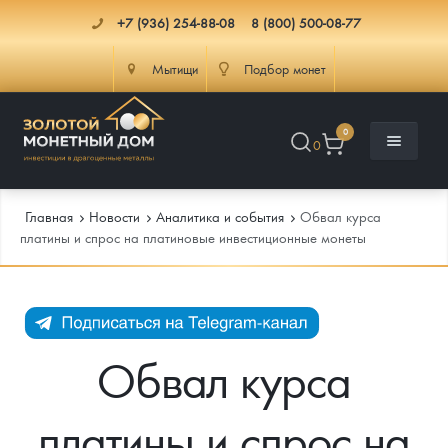
+7 (936) 254-88-08
8 (800) 500-08-77
Мытищи
Подбор монет
0
0
Главная
Новости
Аналитика и события
Обвал курса
платины и спрос на платиновые инвестиционные монеты
Каталог
Инфо
Каталог Монет
Обвал курса
Доставка
Инвестиционные монеты
Как сделать заказ
платины и спрос на
Услуги
Памятные и старинные монеты
Подлинность монет
Монеты Россия и СССР