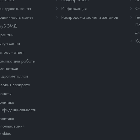
ак сделать заказ
Информация
Cт
одлинность монет
Распродажа монет и жетонов
Ге
По
луб ЗМД
ди
арантии
Ко
ыкуп монет
опрос - ответ
амятка для работы
 монетами
з драгметаллов
словия возврата
онеты
олитика
онфиденциальности
олитика
спользования
ookies