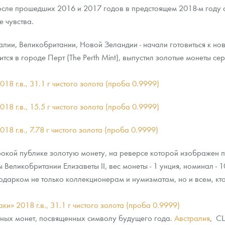
осле прошедших 2016 и 2017 годов в предстоящем 2018-м году с
е чувства.
ра, платины на 2026 год
алии, Великобритании, Новой Зеландии - начали готовиться к но
ся в городе Перт (The Perth Mint), выпустил золотые монеты сер
18 г.в., 31.1 г чистого золота (проба 0.9999)
18 г.в., 15.5 г чистого золота (проба 0.9999)
18 г.в., 7.78 г чистого золота (проба 0.9999)
окой публике золотую монету, на реверсе которой изображен п
Великобритании Елизаветы II, вес монеты - 1 унция, номинал - 1
данных
одарком не только коллекционерам и нумизматам, но и всем, кто
и» 2018 г.в., 31.1 г чистого золота (проба 0.9999)
ных монет, посвященных символу будущего года.
Австралия
, С