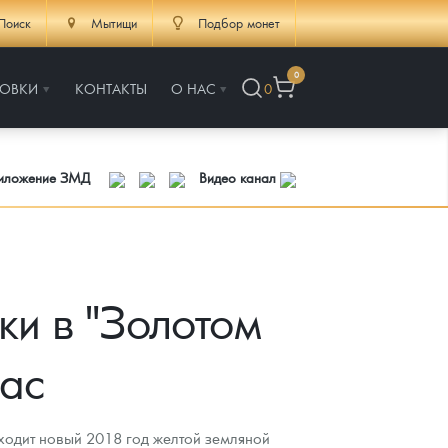
Поиск
Мытищи
Подбор монет
0
РОВКИ
КОНТАКТЫ
О НАС
0
риложение ЗМД
Видео канал
и в "Золотом
час
ходит новый 2018 год желтой земляной