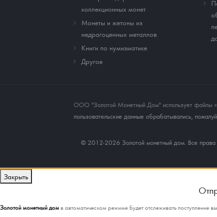
П
коллекционных монет
о
Монеты и жетоны из
п
недрагоценных металлов
д
Книги по нумизматике
Другое
ООО "Золотой Монетный Дом" использует файлы «co
пользовательские данные обрабатывались, пожалуйс
© 2012-2026 Золотой монетный дом. Все прав
Закрыть
Отпр
Золотой монетный дом
в автоматическом режиме будет отслеживать поступление в