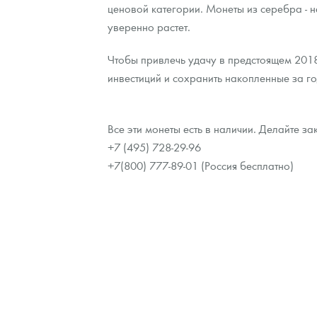
ценовой категории. Монеты из серебра - 
Наборы подарочных и коллекционных монет
уверенно растет.
Монеты и жетоны из недрагоценных металлов
Чтобы привлечь удачу в предстоящем 2018
инвестиций и сохранить накопленные за го
Книги по нумизматике
Все эти монеты есть в наличии. Делайте за
+7 (495) 728-29-96
+7(800) 777-89-01 (Россия бесплатно)