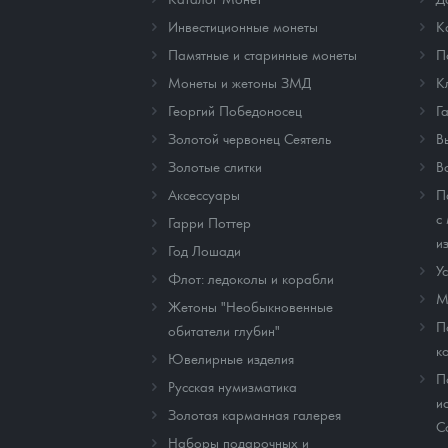
Инвестиционные монеты
К
Памятные и старинные монеты
П
Монеты и жетоны ЗМД
К
Георгий Победоносец
Г
Золотой червонец Сеятель
В
Золотые слитки
В
Аксессуары
П
с
Гарри Поттер
и
Год Лошади
У
Флот: ледоколы и корабли
М
Жетоны "Необыкновенные
П
обитатели глубин"
к
Ювелирные изделия
П
Русская нумизматика
и
Золотая карманная галерея
C
Наборы подарочных и