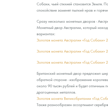
Собаки, чьей стихией становится Земля. П
спокойствие заменят пылкий нрав и горячи
Контакты
Золотой червонец Сеятель
Выкуп монет
Распродажа монет и жетонов
Cтатьи
Курс золота и серебра
Итоги 2025 года. Прогноз курсов золота, сереб
Сразу несколько монетных дворов - Австр
О нас
Золотые слитки
Вопрос - ответ
Георгий Победоносец - динамика цен
Лом выкуп
Выкуп серебряных монет
Монетный двор Австралии, который находит
Аксессуары
Памятка для работы с монетами из драгметаллов
Скупка слитков
Наши преимущества
вариантах:
Золотая монета Австралии «Год Собаки» 20
Гарри Поттер
Условия возврата
Письмо директору
Золотая монета Австралии «Год Собаки» 20
Год Лошади
Монеты
Пресс-служба
Золотая монета Австралии «Год Собаки» 20
Флот: ледоколы и корабли
Политика конфиденциальности
Британский монетный двор предложил шир
Жетоны "Необыкновенные обитатели глубин"
Политика использования Cookies
обратной стороне - изображение королевы 
Ювелирные изделия
Положение по обработке и защите персональных 
около 90 тысяч рублей и будет отличным п
драгоценных металлов.
Русская нумизматика
Золотая монета Великобритании «Год Собак
Также разнообразен ассортимент серебря
Золотая карманная галерея