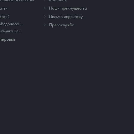
атьи
Наши преимущества
оргий
Письмо директору
бедоносец -
Пресс-служба
намика цен
тировки