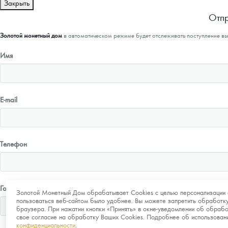
Закрыть
Отпр
Золотой монетный дом
в автоматическом режиме будет отслеживать поступление в
Имя
E-mail
Телефон
Город
Золотой Монетный Дом обрабатывает Cookies с целью персонализации 
пользоваться веб-сайтом было удобнее. Вы можете запретить обработку
браузера. При нажатии кнопки «Принять» в окне-уведомлении об обрабо
свое согласие на обработку Ваших Cookies. Подробнее об использова
конфиденциальности
.