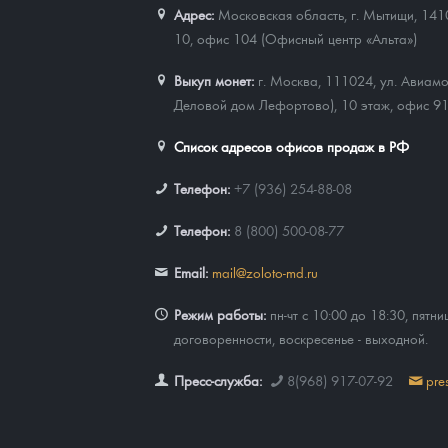
Адрес:
Московская область, г. Мытищи, 141
10, офис 104 (Офисный центр «Альта»)
Выкуп монет:
г. Москва, 111024, ул. Авиамо
Деловой дом Лефортово), 10 этаж, офис 9
Список адресов офисов продаж в РФ
Телефон:
+7 (936) 254-88-08
Телефон:
8 (800) 500-08-77
Email:
mail@zoloto-md.ru
Режим работы:
пн-чт с 10:00 до 18:30, пятни
договоренности, воскресенье - выходной.
Пресс-служба:
8(968) 917-07-92
pre