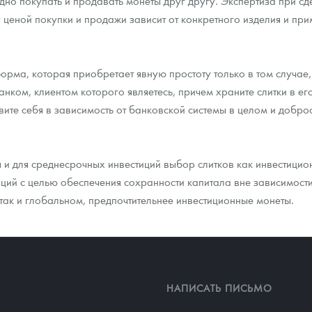
дно покупать и продавать монеты друг другу. Экспертиза при сд
 ценой покупки и продажи зависит от конкретного изделия и пр
рма, которая приобретает явную простоту только в том случае, 
анком, клиентом которого являетесь, причем храните слитки в ег
вите себя в зависимость от банковской системы в целом и добро
 и для среднесрочных инвестиций выбор слитков как инвестицио
иций с целью обеспечения сохранности капитала вне зависимост
так и глобальном, предпочтительнее инвестиционные монеты.
НАПИСАТЬ ПИСЬМО