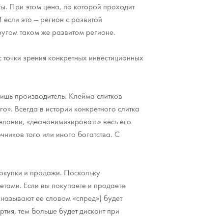
ы. При этом цена, по которой проходит
 если это — регион с развитой
ругом таком же развитом регионе.
 с точки зрения конкретных инвестиционных
лишь производитель. Клейма слитков
го». Всегда в истории конкретного слитка
елании, «деанонимизировать» весь его
чников того или иного богатства. С
окупки и продажи. Поскольку
етами. Если вы покупаете и продаете
называют ее словом «спред») будет
тия, тем больше будет дисконт при