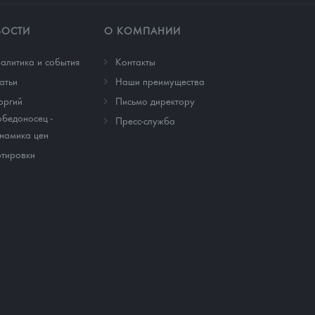
ВОСТИ
О КОМПАНИИ
алитика и события
Контакты
атьи
Наши преимущества
оргий
Письмо директору
бедоносец -
Пресс-служба
намика цен
тировки