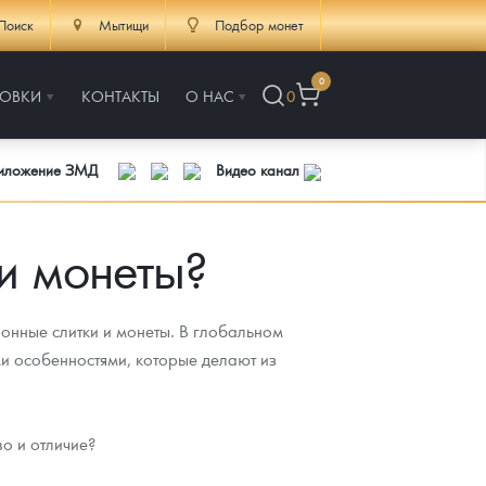
Поиск
Мытищи
Подбор монет
0
РОВКИ
КОНТАКТЫ
О НАС
0
риложение ЗМД
Видео канал
ли монеты?
онные слитки и монеты. В глобальном
и особенностями, которые делают из
о и отличие?