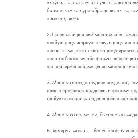
выкупе. На этот случай лучше пользоватьс
банковском контуре обращения выше, чем 
Наборы подарочных и коллекционных монет
правило, ниже.
Монеты и жетоны из недрагоценных металлов
2. На инвестиционных монетах есть номина
Книги по нумизматике
особую регуляторную нишу, и регулироват
прочего именно эта форма регулирования 
налогообложения обе формы инвестиций в Р
кто планирует перемещение металла через
3. Монеты гораздо труднее подделать, че
реже встречаются подделки, и поэтому же,
требует экспертизы подлинности и соотв
4. Монеты со временем, быстрее или медл
Резюмируя, монеты — более простая инве