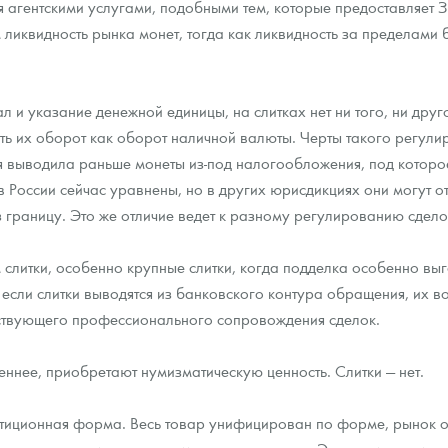
я агентскими услугами, подобными тем, которые предоставляет 
ликвидность рынка монет, тогда как ликвидность за пределами 
л и указание денежной единицы, на слитках нет ни того, ни друг
ь их оборот как оборот наличной валюты. Черты такого регулир
выводила раньше монеты из-под налогообложения, под которое 
оссии сейчас уравнены, но в других юрисдикциях они могут отли
 границу. Это же отличие ведет к разному регулированию сдел
м слитки, особенно крупные слитки, когда подделка особенно вы
 если слитки выводятся из банковского контура обращения, их в
етствующего профессионального сопровождения сделок.
еннее, приобретают нумизматическую ценность. Слитки — нет.
стиционная форма. Весь товар унифицирован по форме, рынок о