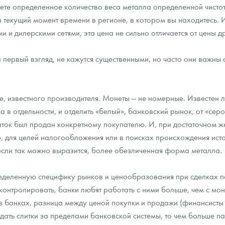
аете определенное количество веса металла определенной чистот
в текущий момент времени в регионе, в котором вы находитесь. И
ра, платины на 2026 год
 и дилерскими сетями, эта цена не сильно отличается от цены д
а первый взгляд, не кажутся существенными, но часто они важны
е, известного производителя. Монеты — не номерные. Известен 
 в отдельности, и отделить «белый», банковский рынок, от «серо
иток был продан конкретному покупателю. И, при достаточном ж
ер, для целей налогообложения или в поисках происхождения исто
если так можно выразится, более обезличенная форма металла.
ределенную специфику рынков и ценообразования при сделках п
данных
контролировать, банки любят работать с ними больше, чем с мон
 банках, разница между ценой покупки и продажи (финансисты 
ать слитки за пределами банковской системы, то чем больше пар