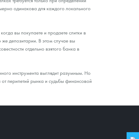
елках требуется только при определении
имерно одинакова для каждого локального
когда вы покупаете и продаете слитки в
о же депозитарии. В этом случае вы
совестности отдельно взятого банка в
нного инструмента выглядит разумным. Но
и от перипетий рынка и судьбы финансовой