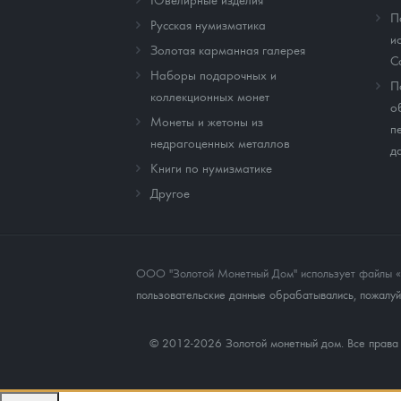
П
Русская нумизматика
и
Золотая карманная галерея
C
Наборы подарочных и
П
коллекционных монет
о
Монеты и жетоны из
п
недрагоценных металлов
д
Книги по нумизматике
Другое
ООО "Золотой Монетный Дом" использует файлы «co
пользовательские данные обрабатывались, пожалуйс
© 2012-2026 Золотой монетный дом. Все прав