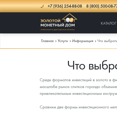
+7 (936) 254-88-08
8 (800) 500-08-7
КАТАЛОГ
Главная
Услуги
Информация
Что выбрать
Что выбра
Каталог
Инфо
Каталог Монет
Среди форматов инвестиций в золото в фи
Доставка
Инвестиционные монеты
Как сделать заказ
масштабе рынок слитков гораздо объемне
привлекательным инвестиционным инструм
Услуги
Памятные и старинные монеты
Подлинность монет
Монеты Россия и СССР
Новости
Монеты и жетоны ЗМД
Клуб ЗМД
Подбор монет
Иностранные
Памятные монеты России и СССР
Сравним две формы инвестиционного метал
Котировки
Георгий Победоносец
Гарантии
Информация
Аналитика и события
Монеты стран мира после 1950г
Монеты Царской России