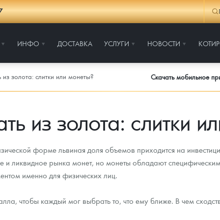
7
ИНФО
ДОСТАВКА
УСЛУГИ
НОВОСТИ
КОТИ
 из золота: слитки или монеты?
Скачать мобильное п
ть из золота: слитки и
зической форме львиная доля объемов приходится на инвестици
е и ликвидное рынка монет, но монеты обладают специфическим
ентом именно для физических лиц.
ла, чтобы каждый мог выбрать то, что ему ближе. В чем сходств