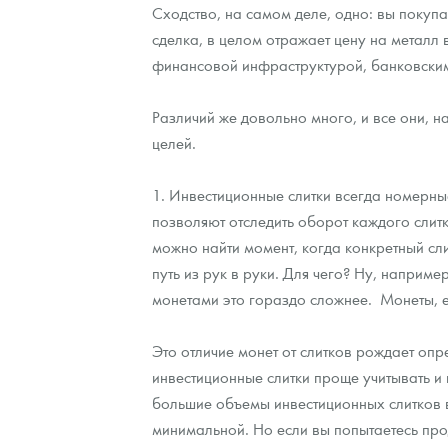
Сходство, на самом деле, одно: вы покуп
сделка, в целом отражает цену на металл 
Контакты
Золотой червонец Сеятель
Выкуп монет
Распродажа монет и жетонов
Cтатьи
Курс золота и серебра
Итоги 2025 года. Прогноз курсов золота, сереб
финансовой инфраструктурой, банковскими
О нас
Золотые слитки
Вопрос - ответ
Георгий Победоносец - динамика цен
Лом выкуп
Выкуп серебряных монет
Различий же довольно много, и все они, н
Аксессуары
Памятка для работы с монетами из драгметаллов
Скупка слитков
Наши преимущества
целей.
Гарри Поттер
Условия возврата
Письмо директору
1. Инвестиционные слитки всегда номерны
позволяют отследить оборот каждого слитка
Год Лошади
Монеты
Пресс-служба
можно найти момент, когда конкретный сл
Флот: ледоколы и корабли
Политика конфиденциальности
путь из рук в руки. Для чего? Ну, наприм
монетами это гораздо сложнее. Монеты, 
Жетоны "Необыкновенные обитатели глубин"
Политика использования Cookies
Это отличие монет от слитков рождает оп
Ювелирные изделия
Положение по обработке и защите персональных 
инвестиционные слитки проще учитывать и 
Русская нумизматика
большие объемы инвестиционных слитков в
минимальной. Но если вы попытаетесь прод
Золотая карманная галерея