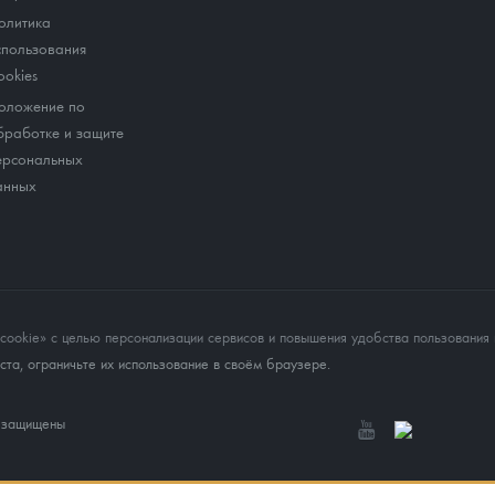
олитика
спользования
ookies
оложение по
бработке и защите
ерсональных
анных
okie» с целью персонализации сервисов и повышения удобства пользования 
та, ограничьте их использование в своём браузере.
а защищены