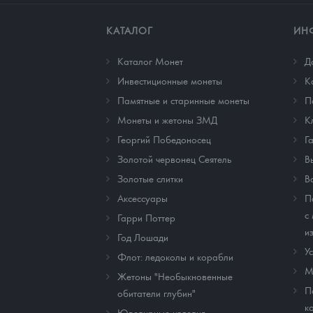
КАТАЛОГ
ИН
Каталог Монет
Д
Инвестиционные монеты
К
Памятные и старинные монеты
П
Монеты и жетоны ЗМД
К
Георгий Победоносец
Г
Золотой червонец Сеятель
В
Золотые слитки
В
Аксессуары
П
с
Гарри Поттер
и
Год Лошади
У
Флот: ледоколы и корабли
М
Жетоны "Необыкновенные
П
обитатели глубин"
к
Ювелирные изделия