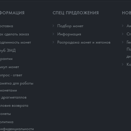
ФОРМАЦИЯ
СПЕЦ ПРЕДЛОЖЕНИЯ
НО
оставка
Подбор монет
Ан
ак сделать заказ
Информация
Cт
одлинность монет
Распродажа монет и жетонов
Ге
По
луб ЗМД
ди
арантии
Ко
ыкуп монет
опрос - ответ
амятка для работы
 монетами
з драгметаллов
словия возврата
онеты
олитика
онфиденциальности