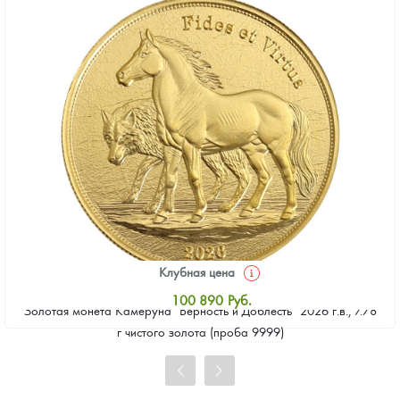
Клубная цена
100 890
Руб.
Золотая монета Камеруна "Верность и Доблесть" 2026 г.в., 7.78
Стандартная цена
г чистого золота (проба 9999)
101 820
Руб.
Цена выкупа
92 986
Руб.