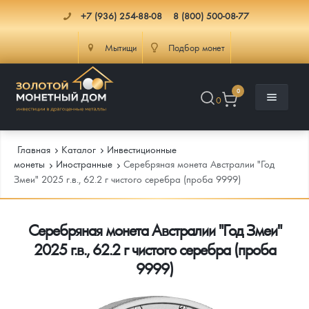
+7 (936) 254-88-08
8 (800) 500-08-77
Мытищи
Подбор монет
0
0
Главная
Каталог
Инвестиционные
монеты
Иностранные
Серебряная монета Австралии "Год
Змеи" 2025 г.в., 62.2 г чистого серебра (проба 9999)
Каталог
Серебряная монета Австралии "Год Змеи"
Инфо
Каталог Монет
2025 г.в., 62.2 г чистого серебра (проба
Доставка
Инвестиционные монеты
Как сделать заказ
9999)
Услуги
Памятные и старинные монеты
Подлинность монет
Монеты Россия и СССР