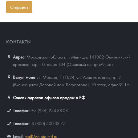
КОНТАКТЫ
Адрес:
Московская область, г. Мытищи, 141009
,
Олимпийский
проспект, стр. 10, офис 104 (Офисный центр «Альта»)
Выкуп монет:
г. Москва, 111024, ул. Авиамоторная, д.12
(бизнес-центр Деловой дом Лефортово), 10 этаж, офис 911А
Список адресов офисов продаж в РФ
Телефон:
+7 (936) 254-88-08
Телефон:
8 (800) 500-08-77
Email:
mail@zoloto-md.ru