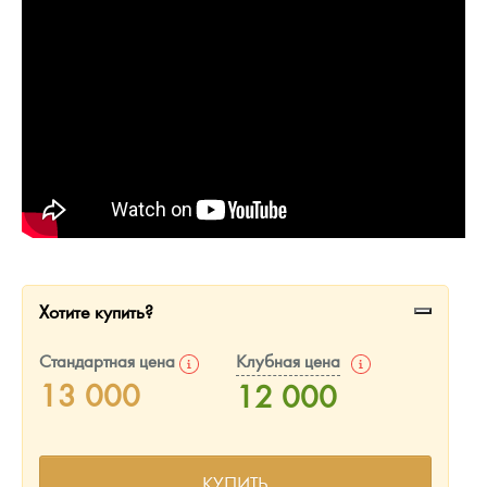
Русская нумизматика
Золотая карманная галерея
Наборы подарочных и коллекционных монет
Монеты и жетоны из недрагоценных металлов
Книги по нумизматике
Хотите купить?
Стандартная цена
Клубная цена
13 000
12 000
КУПИТЬ