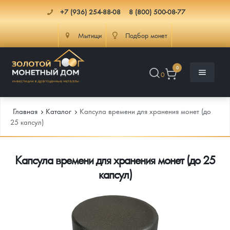
+7 (936) 254-88-08
8 (800) 500-08-77
Мытищи
Подбор монет
0
0
Главная
Каталог
Капсула времени для хранения монет (до
25 капсул)
Каталог
Капсула времени для хранения монет (до 25
Инфо
Каталог Монет
капсул)
Доставка
Инвестиционные монеты
Как сделать заказ
Услуги
Памятные и старинные монеты
Подлинность монет
Монеты Россия и СССР