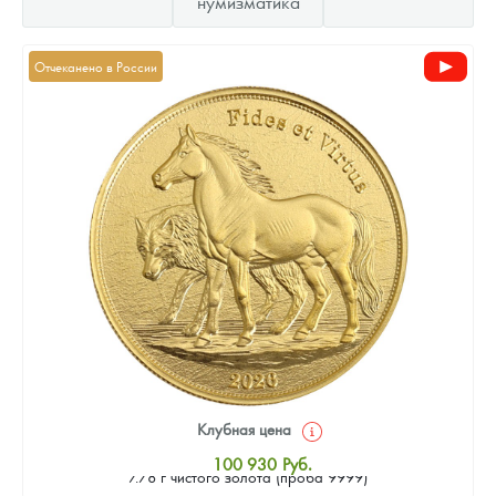
нумизматика
Отчеканено в России
Клубная цена
Золотая монета Камеруна "Верность и Доблесть" 2026 г.в.,
100 930
Руб.
7.78 г чистого золота (проба 9999)
Стандартная цена