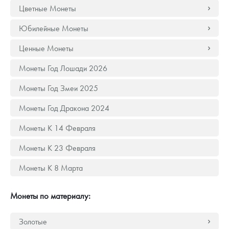
Русская нумизматика
Цветные Монеты
Золотая карманная галерея
Юбилейные Монеты
Ценные Монеты
Наборы подарочных и коллекционных монет
Монеты Год Лошади 2026
Монеты и жетоны из недрагоценных металлов
Монеты Год Змеи 2025
Книги по нумизматике
Монеты Год Дракона 2024
Монеты К 14 Февраля
Монеты К 23 Февраля
Монеты К 8 Марта
Монеты по материалу:
Золотые