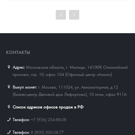
101 860
Руб.
Цена выкупа
93 023
Руб.
КОНТАКТЫ
Адрес:
Московская область, г. Мытищи, 141009
,
Олимпийский
проспект, стр. 10, офис 104 (Офисный центр «Альта»)
Выкуп монет:
г. Москва, 111024, ул. Авиамоторная, д.12
(бизнес-центр Деловой дом Лефортово), 10 этаж, офис 911А
Список адресов офисов продаж в РФ
Телефон:
+7 (936) 254-88-08
Телефон:
8 (800) 500-08-77