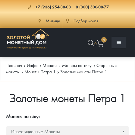
+7 (936) 254-88-08
8 (800) 500-08-77
Мытищи
Подбор монет
0
0
Главная
Инфо
Монеты
Монеты по типу
Старинные
монеты
Монеты Петра 1
Золотые монеты Петра 1
Каталог
Золотые монеты Петра 1
Инфо
Каталог Монет
Доставка
Инвестиционные монеты
Как сделать заказ
Монеты по типу:
Услуги
Памятные и старинные монеты
Подлинность монет
Монеты Россия и СССР
Инвестиционные Монеты