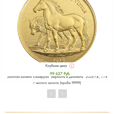
Клубная цена
99 627
Руб.
Золотая монета Камеруна "Верность и Доблесть" 2026 г.в., 7.78
Стандартная цена
г чистого золота (проба 9999)
100 082
Руб.
Цена выкупа
92 803
Руб.