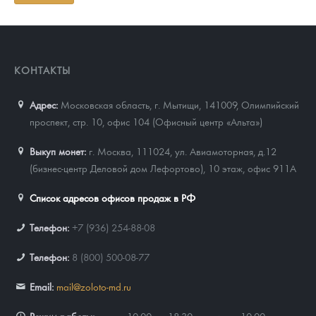
КОНТАКТЫ
Адрес:
Московская область, г. Мытищи, 141009
,
Олимпийский
проспект, стр. 10, офис 104 (Офисный центр «Альта»)
Выкуп монет:
г. Москва, 111024, ул. Авиамоторная, д.12
(бизнес-центр Деловой дом Лефортово), 10 этаж, офис 911А
Список адресов офисов продаж в РФ
Телефон:
+7 (936) 254-88-08
Телефон:
8 (800) 500-08-77
Email:
mail@zoloto-md.ru
Режим работы:
пн-чт с 10:00 до 18:30, пятница с 10:00 до