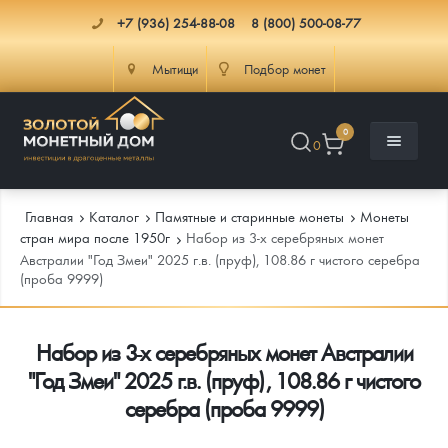
+7 (936) 254-88-08
8 (800) 500-08-77
Мытищи
Подбор монет
0
0
Главная
Каталог
Памятные и старинные монеты
Монеты
стран мира после 1950г
Набор из 3-х серебряных монет
Австралии "Год Змеи" 2025 г.в. (пруф), 108.86 г чистого серебра
(проба 9999)
Каталог
Инфо
Каталог Монет
Набор из 3-х серебряных монет Австралии
"Год Змеи" 2025 г.в. (пруф), 108.86 г чистого
Доставка
Инвестиционные монеты
Как сделать заказ
серебра (проба 9999)
Услуги
Памятные и старинные монеты
Подлинность монет
Монеты Россия и СССР