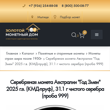
+7 (936) 254-88-08
8 (800) 500-08-77
Мытищи
Подбор монет
0
0
Главная
Каталог
Памятные и старинные монеты
Монеты
стран мира после 1950г
Серебряная монета Австралии "Год
Змеи" 2025 г.в. (КМД-пруф), 31.1 г чистого серебра (проба 999)
Каталог
Серебряная монета Австралии "Год Змеи"
Инфо
Каталог Монет
2025 г.в. (КМД-пруф), 31.1 г чистого серебра
Доставка
Инвестиционные монеты
Как сделать заказ
(проба 999)
Услуги
Памятные и старинные монеты
Подлинность монет
Монеты Россия и СССР